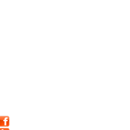
IMPERIAL
INFINITY
INTERSTATE
JINYU
JOYROAD
K107
K110
K115
K117
K117A
K120
K415
K425
K715