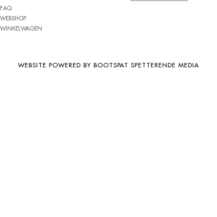
FAQ
BRIWAY
WEBSHOP
CEAT
WINKELWAGEN
CHAMP
CHAOYANG
WEBSITE POWERED BY BOOTSPAT SPETTERENDE MEDIA
CHENG SHIN
CHENGSHIN
COMPASS
CONTINENTAL
COOPER
DEBICA
DIVERSEN
DONGFENG
DOUBLE COIN
DOUBLE STAR