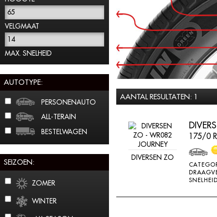
65
VELGMAAT
14
MAX. SNELHEID
AUTOTYPE:
AANTAL RESULTATEN: 1
PERSONENAUTO
ALL-TERAIN
DIVER
BESTELWAGEN
175/0 R
DIVERSEN ZO
SEIZOEN:
CATEGOR
DRAAGV
SNELHEI
ZOMER
WINTER