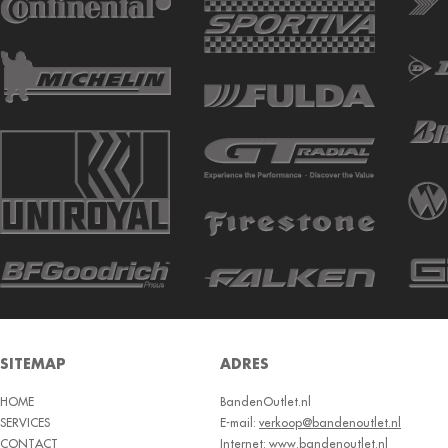
AUTOGREEN
AUTOGRIP
AUTOGUARD
AVON
BARUM
BARUM W
BCT
BELSHINA
BF GOODRICH
BFGOODRICH
BKT
SITEMAP
ADRES
BOTO
HOME
BRIDGESTON
BandenOutlet.nl
SERVICES
E-mail:
verkoop@bandenoutlet.nl
BRIDGESTONE
CONTACT
Internet:
www.bandenoutlet.nl