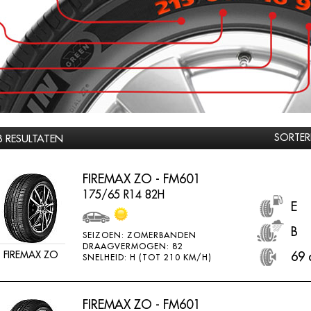
SORTER
8 RESULTATEN
FIREMAX ZO - FM601
175/65 R14 82H
E
B
SEIZOEN: ZOMERBANDEN
DRAAGVERMOGEN: 82
FIREMAX ZO
69 
SNELHEID: H (TOT 210 KM/H)
FIREMAX ZO - FM601