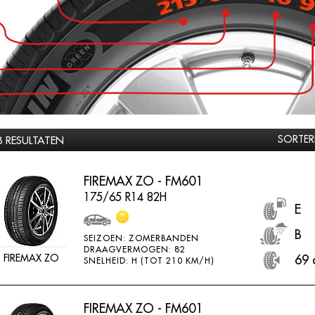
SORTER
8 RESULTATEN
FIREMAX ZO - FM601
175/65 R14 82H
E
B
SEIZOEN: ZOMERBANDEN
DRAAGVERMOGEN: 82
FIREMAX ZO
69 
SNELHEID: H (TOT 210 KM/H)
FIREMAX ZO - FM601