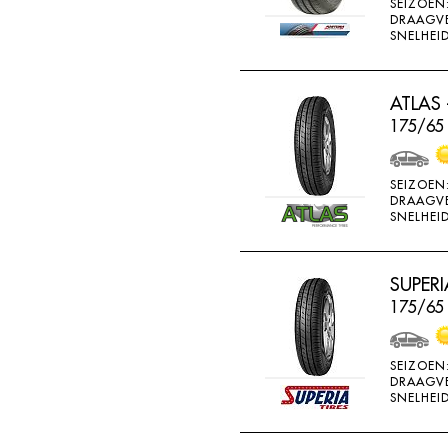
SEIZOEN
GOOD RIDE
DRAAGV
SNELHEID
GOODRICH
GOODRIDE
ATLAS 
GOODYEAR
175/65
GOWIND
GREMAX
SEIZOEN
DRAAGV
GRIPMAX
SNELHEID
GT RADIAL
H730
SUPERI
H740
175/65 
HAIDA
SEIZOEN
HANKOOK
DRAAGV
SNELHEID
HERO
HIFLY