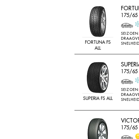
LINGLONG
FORTUN
LOADSTAR
175/65
MABOR
SEIZOEN
MALOYA
DRAAGV
FORTUNA FS
SNELHEID
MARANGONI
ALL
MARSHAL
SUPERI
MASTERSTEEL
175/65
MATADOR
MAXTREK
SEIZOEN
MAXXIS
DRAAGV
SUPERIA FS ALL
SNELHEID
MAYRUN
METEOR
VICTO
MICHELIN
175/65
MINERVA