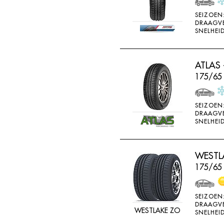
SONAR
SEIZOEN
DRAAGV
SONNY
SNELHEID
SPORTIVA
STARFIRE
ATLAS 
STARPERFORMER
175/65
SUNITRAC
SUNNY
SEIZOEN
DRAAGV
SUNTEK
SNELHEID
SUPERIA
SYRON
WESTLA
175/65
TAIFA
TAURUS
SEIZOEN
TEAMSTAR
DRAAGV
WESTLAKE ZO
SNELHEID
THREE A