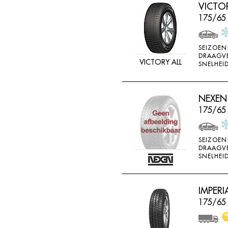
VICTO
175/65
SEIZOEN
DRAAGV
VICTORY ALL
SNELHEID
NEXEN
175/65
SEIZOEN
DRAAGV
SNELHEID
IMPERI
175/65 