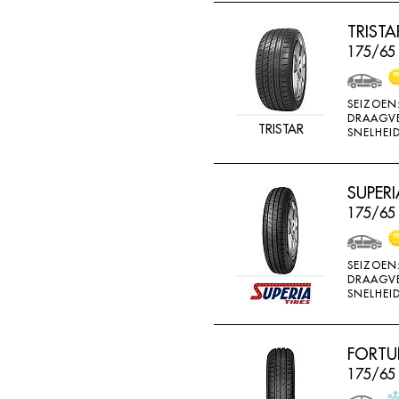
RADAR
TRIST
RAGGIORI
175/65
RESPA
RIKEN
SEIZOEN
DRAAGV
ROADSTONE
TRISTAR
SNELHEID
ROCKSTONE
ROTEX
SUPERI
175/65
RUNDERNEUERT
SAILUN
SEIZOEN
SAVA
DRAAGV
SNELHEID
SECURITY
SEMI-PRO
FORTU
SEMPERIT
175/65
SIME