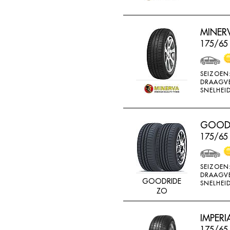
MINERV
175/65
SEIZOEN
DRAAGV
SNELHEID
GOODR
175/65
SEIZOEN
DRAAGV
GOODRIDE
SNELHEID
ZO
IMPERI
175/65 