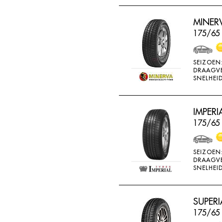
THREEA
MINERV
TIGAR
175/65 
TORQUE
TOYO
SEIZOEN
DRAAGV
TRACMAX
SNELHEID
TRISTAR
TYFOON
IMPERI
UNIGLORY
175/65
UNIROYAL
VEE-RUBBER
SEIZOEN
DRAAGV
VIKING
SNELHEID
VREDESTEIN
W442
SUPERI
175/65
WANLI