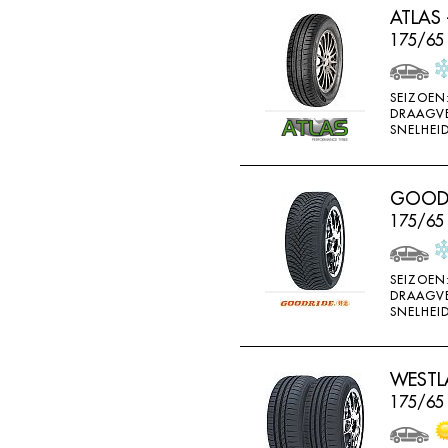
ATLAS 
HORIZON
175/65 
IMPERIAL
INFINITY
SEIZOEN
INTERSTATE
DRAAGV
SNELHEID
JINYU
JOYROAD
GOODRI
K107
175/65
K110
K115
SEIZOEN
DRAAGV
K117
SNELHEID
K117A
K120
WESTLA
K415
175/65
K425