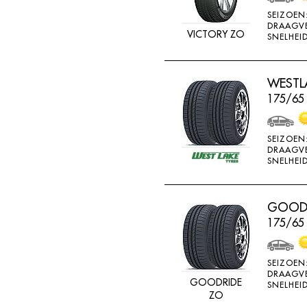
MV CAMION
SEIZOEN
DRAAGV
NANKANG
VICTORY ZO
SNELHEID
NEXEN
NOKIAN
WESTLA
175/65
NOKIAN ALLSEASO
NOVIO TIRE
SEIZOEN
OVATION
DRAAGV
SNELHEID
PERMANENT
PIRELLI
GOODR
PNEUMANT
175/65
POINTS
RA081
SEIZOEN
RA18
DRAAGV
GOODRIDE
SNELHEID
ZO
RA33