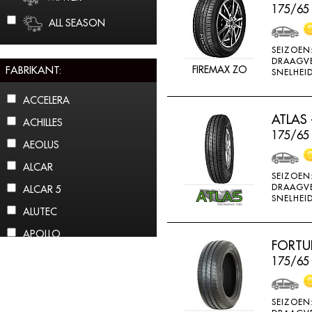
175/65
ALL SEASON
SEIZOEN
DRAAGV
FABRIKANT:
FIREMAX ZO
SNELHEID
ACCELERA
ATLAS 
ACHILLES
175/65 
AEOLUS
ALCAR
SEIZOEN
DRAAGV
ALCAR 5
SNELHEID
ALUTEC
APOLLO
FORTU
ARCTIC CLAW
175/65
ARROWSPEED
ATLAS
SEIZOEN