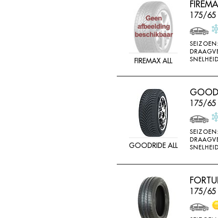
FIREM
FEDERAL
175/65
FELGEN
FIREMAX
SEIZOEN
DRAAGV
FIRESTONE
SNELHEID
FIREMAX ALL
FORCEUM
FORMULA
GOODRI
FORTUNA
175/65
FULDA
FULLRUN
SEIZOEN
DRAAGV
GOODRIDE ALL
GENERAL
SNELHEID
GERUTTI
GISLAVED
FORTU
175/65
GOFORM
GOLDWAY