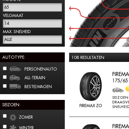
65
VELGMAAT
14
MAX. SNELHEID
ALLE
AUTOTYPE:
108 RESULTATEN
PERSONENAUTO
FIREMA
ALL-TERAIN
175/65
BESTELWAGEN
SEIZOEN
DRAAGV
SEIZOEN:
FIREMAX ZO
SNELHEID
ZOMER
FIREMA
WINTER