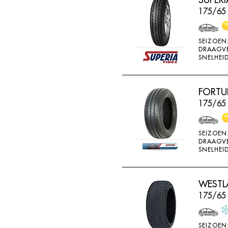
BRIDGESTONE
175/65
BRIWAY
CEAT
SEIZOEN
DRAAGV
CHAMP
SNELHEID
CHAOYANG
CHENG SHIN
FORTU
175/65 
CHENGSHIN
COMPASS
SEIZOEN
CONTINENTAL
DRAAGV
SNELHEID
COOPER
DEBICA
WESTLA
DIVERSEN
175/65
DONGFENG
DOUBLE COIN
SEIZOEN