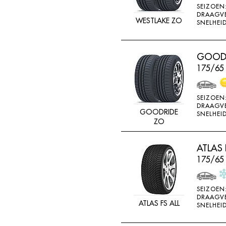
SEIZOEN
K715
DRAAGV
WESTLAKE ZO
SNELHEID
KENDA
KINFOREST
GOODR
KINGS TIRE
175/65
KINGS TYRE
KINGSTAR
SEIZOEN
KINGSTIRE
DRAAGV
GOODRIDE
SNELHEID
KINGSTYRE
ZO
KLEBER
ATLAS 
KORMORAN
175/65
KUMHO
LANDSAIL
SEIZOEN
DRAAGV
LASSA
ATLAS FS ALL
SNELHEID
LING LONG