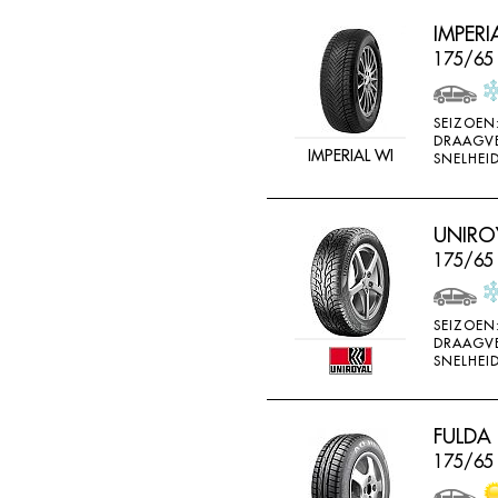
IMPER
175/65
SEIZOEN
DRAAGV
IMPERIAL WI
SNELHEID
UNIROY
175/65
SEIZOEN
DRAAGV
SNELHEID
FULDA
175/65