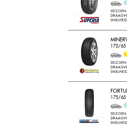
WEARWELL
SEIZOEN
WESTLAKE
DRAAGV
SNELHEID
WINDA
X-ICE
MINERV
YARTU
175/65
YOKOHAMA
SEIZOEN
DRAAGV
SNELHEID
FORTU
175/65 
SEIZOEN
DRAAGV
SNELHEID