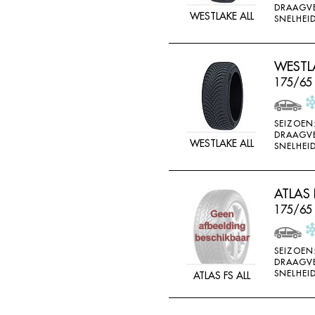
DRAAGV
DOUBLE STAR
WESTLAKE ALL
SNELHEID
DOUBLESTAR
DUNLOP
WESTLA
DURO
175/65
DURUN
EFFIPLUS
SEIZOEN
DRAAGV
WESTLAKE ALL
EP
SNELHEID
ESA TECAR
ESATECAR
ATLAS 
175/65
EVERGREEN
EVERMAX
SEIZOEN
FALKEN
DRAAGV
SNELHEID
ATLAS FS ALL
FARROAD
FATE