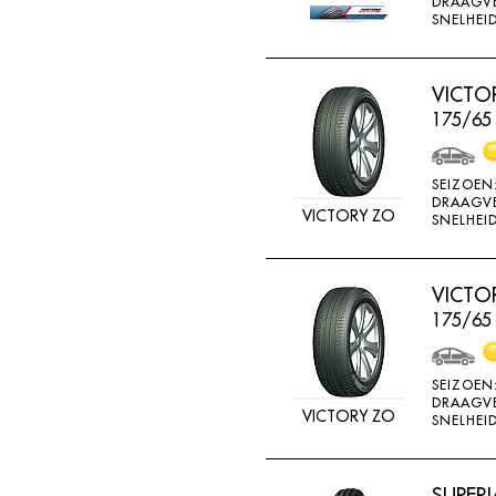
DRAAGV
ATTURO
SNELHEID
AUTOGREEN
AUTOGRIP
VICTO
175/65
AUTOGUARD
AVON
SEIZOEN
BARUM
DRAAGV
VICTORY ZO
SNELHEID
BARUM W
BCT
VICTO
BELSHINA
175/65
BF GOODRICH
BFGOODRICH
SEIZOEN
DRAAGV
BKT
VICTORY ZO
SNELHEID
BOTO
BRIDGESTON
SUPERI