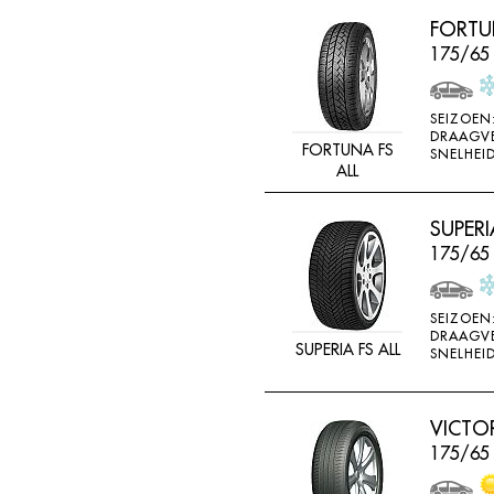
LINGLONG
FORTUN
LOADSTAR
175/65
MABOR
SEIZOEN
MALOYA
DRAAGV
FORTUNA FS
SNELHEID
MARANGONI
ALL
MARSHAL
SUPERI
MASTERSTEEL
175/65
MATADOR
MAXTREK
SEIZOEN
MAXXIS
DRAAGV
SUPERIA FS ALL
SNELHEID
MAYRUN
METEOR
VICTO
MICHELIN
175/65
MINERVA