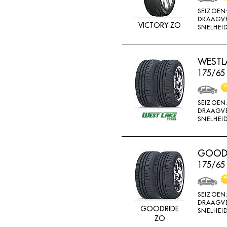
MV CAMION
SEIZOEN
DRAAGV
NANKANG
VICTORY ZO
SNELHEID
NEXEN
NOKIAN
WESTLA
175/65
NOKIAN ALLSEASO
NOVIO TIRE
SEIZOEN
OVATION
DRAAGV
SNELHEID
PERMANENT
PIRELLI
GOODR
PNEUMANT
175/65
POINTS
RA081
SEIZOEN
RA18
DRAAGV
GOODRIDE
SNELHEID
ZO
RA33