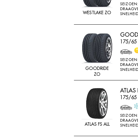
SEIZOEN
K715
DRAAGV
WESTLAKE ZO
SNELHEID
KENDA
KINFOREST
GOODR
KINGS TIRE
175/65
KINGS TYRE
KINGSTAR
SEIZOEN
KINGSTIRE
DRAAGV
GOODRIDE
SNELHEID
KINGSTYRE
ZO
KLEBER
ATLAS 
KORMORAN
175/65
KUMHO
LANDSAIL
SEIZOEN
DRAAGV
LASSA
ATLAS FS ALL
SNELHEID
LING LONG