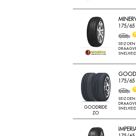
MINERV
175/65
SEIZOEN
DRAAGV
SNELHEID
GOODR
175/65
SEIZOEN
DRAAGV
GOODRIDE
SNELHEID
ZO
IMPERI
175/65 