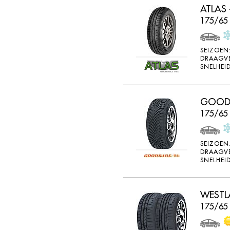
ATLAS 
HORIZON
175/65 
IMPERIAL
INFINITY
SEIZOEN
INTERSTATE
DRAAGV
SNELHEID
JINYU
JOYROAD
GOODRI
K107
175/65
K110
K115
SEIZOEN
DRAAGV
K117
SNELHEID
K117A
K120
WESTLA
K415
175/65
K425