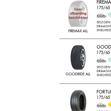
FIREM
FEDERAL
175/65
FELGEN
FIREMAX
SEIZOEN
DRAAGV
FIRESTONE
SNELHEID
FIREMAX ALL
FORCEUM
FORMULA
GOODRI
FORTUNA
175/65
FULDA
FULLRUN
SEIZOEN
DRAAGV
GOODRIDE ALL
GENERAL
SNELHEID
GERUTTI
GISLAVED
FORTU
175/65
GOFORM
GOLDWAY