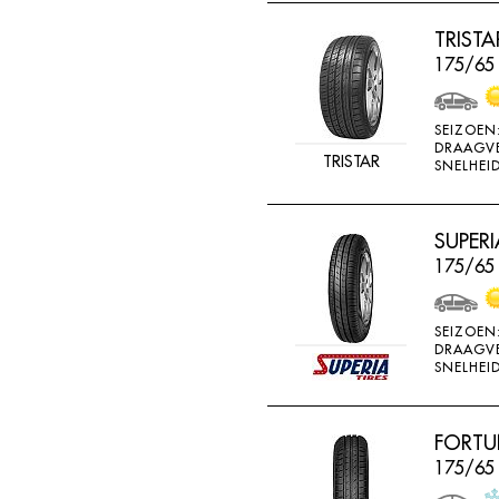
RADAR
TRIST
RAGGIORI
175/65
RESPA
RIKEN
SEIZOEN
DRAAGV
ROADSTONE
TRISTAR
SNELHEID
ROCKSTONE
ROTEX
SUPERI
175/65
RUNDERNEUERT
SAILUN
SEIZOEN
SAVA
DRAAGV
SNELHEID
SECURITY
SEMI-PRO
FORTU
SEMPERIT
175/65
SIME