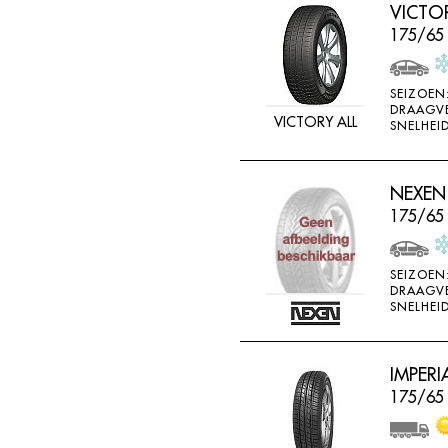
VICTO
175/65
SEIZOEN
DRAAGV
VICTORY ALL
SNELHEID
NEXEN
175/65
SEIZOEN
DRAAGV
SNELHEID
IMPERI
175/65 