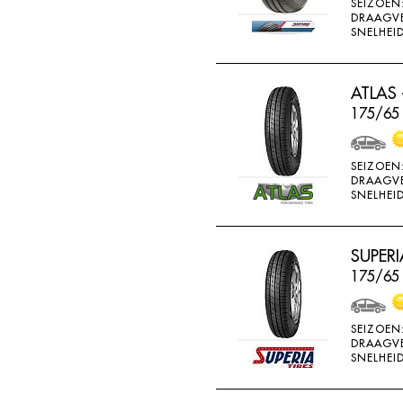
SEIZOEN
GOOD RIDE
DRAAGV
SNELHEID
GOODRICH
GOODRIDE
ATLAS 
GOODYEAR
175/65
GOWIND
GREMAX
SEIZOEN
DRAAGV
GRIPMAX
SNELHEID
GT RADIAL
H730
SUPERI
H740
175/65 
HAIDA
SEIZOEN
HANKOOK
DRAAGV
SNELHEID
HERO
HIFLY