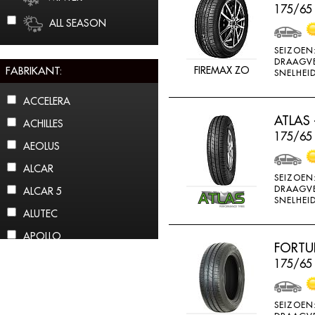
175/65
ALL SEASON
SEIZOEN
DRAAGV
FABRIKANT:
FIREMAX ZO
SNELHEID
ACCELERA
ATLAS 
ACHILLES
175/65 
AEOLUS
ALCAR
SEIZOEN
DRAAGV
ALCAR 5
SNELHEID
ALUTEC
APOLLO
FORTU
ARCTIC CLAW
175/65
ARROWSPEED
ATLAS
SEIZOEN