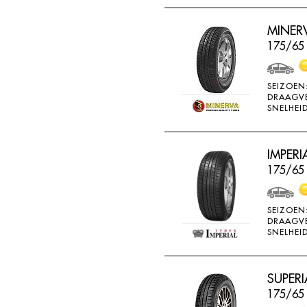
THREEA
MINERV
TIGAR
175/65 
TORQUE
TOYO
SEIZOEN
DRAAGV
TRACMAX
SNELHEID
TRISTAR
TYFOON
IMPERI
UNIGLORY
175/65
UNIROYAL
VEE-RUBBER
SEIZOEN
DRAAGV
VIKING
SNELHEID
VREDESTEIN
W442
SUPERI
175/65
WANLI