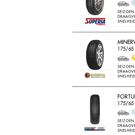
WEARWELL
SEIZOEN
WESTLAKE
DRAAGV
SNELHEID
WINDA
X-ICE
MINERV
YARTU
175/65
YOKOHAMA
SEIZOEN
DRAAGV
SNELHEID
FORTU
175/65 
SEIZOEN
DRAAGV
SNELHEID