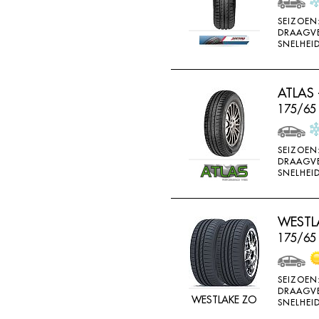
SONAR
SEIZOEN
DRAAGV
SONNY
SNELHEID
SPORTIVA
STARFIRE
ATLAS 
STARPERFORMER
175/65
SUNITRAC
SUNNY
SEIZOEN
DRAAGV
SUNTEK
SNELHEID
SUPERIA
SYRON
WESTLA
175/65
TAIFA
TAURUS
SEIZOEN
TEAMSTAR
DRAAGV
WESTLAKE ZO
SNELHEID
THREE A