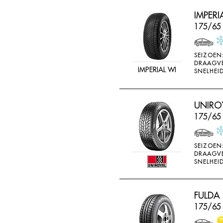
IMPER
175/65
SEIZOEN
DRAAGV
IMPERIAL WI
SNELHEID
UNIROY
175/65
SEIZOEN
DRAAGV
SNELHEID
FULDA
175/65