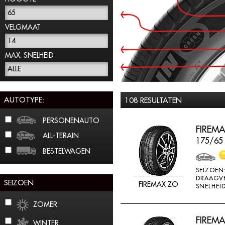
65
VELGMAAT
14
MAX. SNELHEID
ALLE
AUTOTYPE:
108 RESULTATEN
PERSONENAUTO
FIREMA
ALL-TERAIN
175/65
BESTELWAGEN
SEIZOEN
DRAAGV
SEIZOEN:
FIREMAX ZO
SNELHEID
ZOMER
FIREMA
WINTER