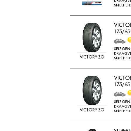
DRAAGV
ATTURO
SNELHEID
AUTOGREEN
AUTOGRIP
VICTO
175/65
AUTOGUARD
AVON
SEIZOEN
BARUM
DRAAGV
VICTORY ZO
SNELHEID
BARUM W
BCT
VICTO
BELSHINA
175/65
BF GOODRICH
BFGOODRICH
SEIZOEN
DRAAGV
BKT
VICTORY ZO
SNELHEID
BOTO
BRIDGESTON
SUPERI