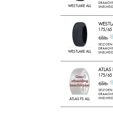
DRAAGV
DOUBLE STAR
WESTLAKE ALL
SNELHEID
DOUBLESTAR
DUNLOP
WESTLA
DURO
175/65
DURUN
EFFIPLUS
SEIZOEN
DRAAGV
WESTLAKE ALL
EP
SNELHEID
ESA TECAR
ESATECAR
ATLAS 
175/65
EVERGREEN
EVERMAX
SEIZOEN
FALKEN
DRAAGV
SNELHEID
ATLAS FS ALL
FARROAD
FATE