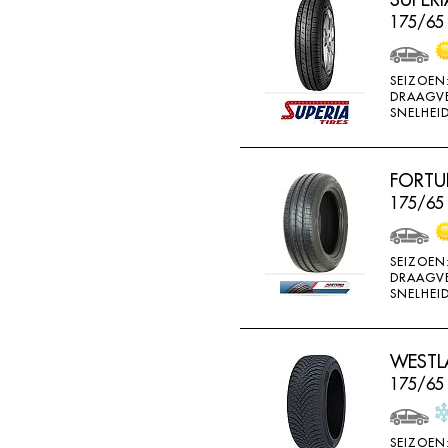
BRIDGESTONE
175/65
BRIWAY
CEAT
SEIZOEN
DRAAGV
CHAMP
SNELHEID
CHAOYANG
CHENG SHIN
FORTU
175/65 
CHENGSHIN
COMPASS
SEIZOEN
CONTINENTAL
DRAAGV
SNELHEID
COOPER
DEBICA
WESTLA
DIVERSEN
175/65
DONGFENG
DOUBLE COIN
SEIZOEN