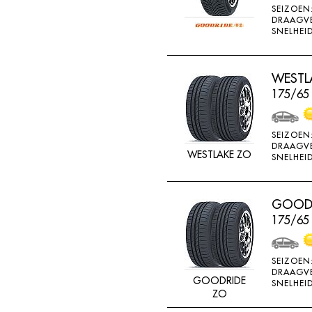
SEIZOEN
K715
DRAAGV
SNELHEID
KENDA
KINFOREST
WESTLA
KINGS TIRE
175/65
KINGS TYRE
KINGSTAR
SEIZOEN
KINGSTIRE
DRAAGV
WESTLAKE ZO
SNELHEID
KINGSTYRE
KLEBER
GOODR
KORMORAN
175/65
KUMHO
LANDSAIL
SEIZOEN
DRAAGV
LASSA
GOODRIDE
SNELHEID
ZO
LING LONG