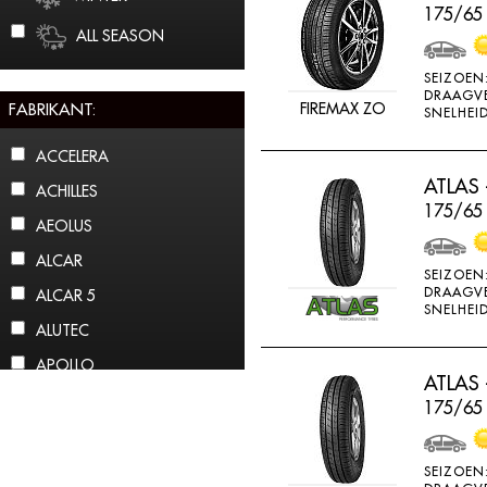
175/65
ALL SEASON
SEIZOEN
DRAAGV
FABRIKANT:
FIREMAX ZO
SNELHEID
ACCELERA
ATLAS 
ACHILLES
175/65 
AEOLUS
ALCAR
SEIZOEN
DRAAGV
ALCAR 5
SNELHEID
ALUTEC
APOLLO
ATLAS 
ARCTIC CLAW
175/65
ARROWSPEED
ATLAS
SEIZOEN