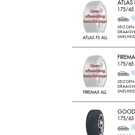
ATLAS 
FEDERAL
175/65
FELGEN
FIREMAX
SEIZOEN
DRAAGV
FIRESTONE
SNELHEID
ATLAS FS ALL
FORCEUM
FORMULA
FIREM
FORTUNA
175/65
FULDA
FULLRUN
SEIZOEN
DRAAGV
GENERAL
SNELHEID
FIREMAX ALL
GERUTTI
GISLAVED
GOODRI
175/65
GOFORM
GOLDWAY