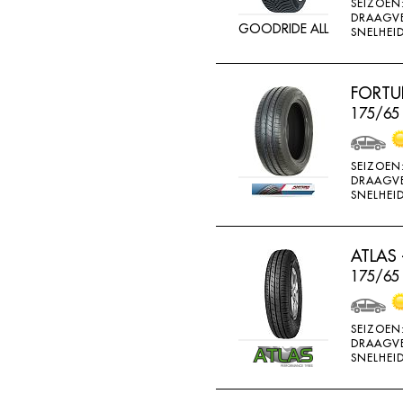
SEIZOEN
GOOD RIDE
DRAAGV
GOODRIDE ALL
SNELHEID
GOODRICH
GOODRIDE
FORTU
GOODYEAR
175/65
GOWIND
GREMAX
SEIZOEN
DRAAGV
GRIPMAX
SNELHEID
GT RADIAL
H730
ATLAS 
H740
175/65
HAIDA
SEIZOEN
HANKOOK
DRAAGV
SNELHEID
HERO
HIFLY