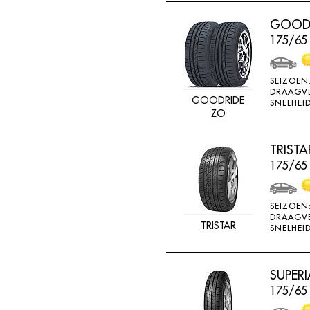
RADAR
GOODR
RAGGIORI
175/65
RESPA
RIKEN
SEIZOEN
DRAAGV
ROADSTONE
GOODRIDE
SNELHEID
ZO
ROCKSTONE
ROTEX
TRIST
175/65
RUNDERNEUERT
SAILUN
SEIZOEN
SAVA
DRAAGV
TRISTAR
SNELHEID
SECURITY
SEMI-PRO
SUPERI
SEMPERIT
175/65
SIME