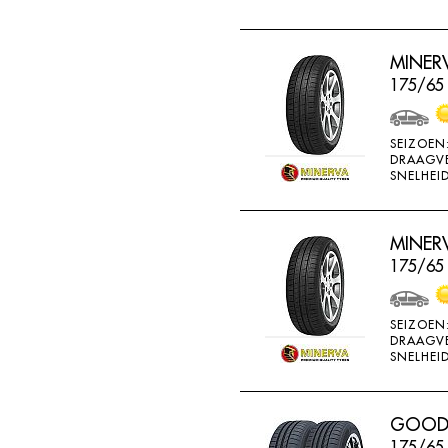
MINERV
175/65 
SEIZOEN
DRAAGV
SNELHEID
MINERV
175/65
SEIZOEN
DRAAGV
SNELHEID
GOODR
175/65