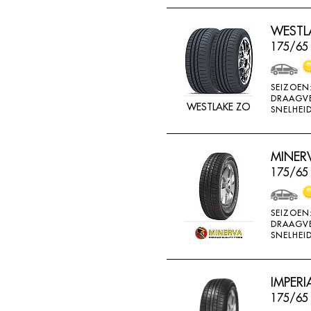
THREEA
WESTLA
TIGAR
175/65
TORQUE
TOYO
SEIZOEN
DRAAGV
TRACMAX
WESTLAKE ZO
SNELHEID
TRISTAR
TYFOON
MINERV
UNIGLORY
175/65 
UNIROYAL
VEE-RUBBER
SEIZOEN
DRAAGV
VIKING
SNELHEID
VREDESTEIN
W442
IMPERI
175/65
WANLI