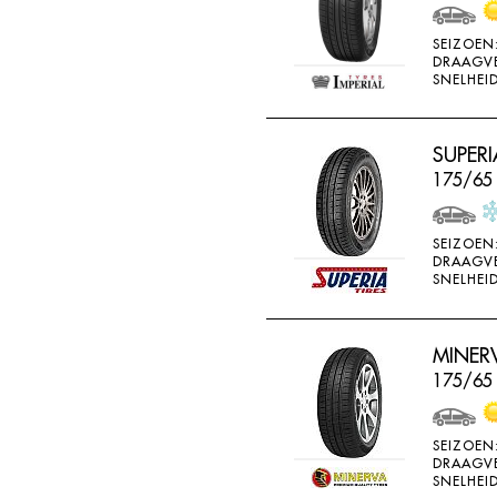
WEARWELL
SEIZOEN
WESTLAKE
DRAAGV
SNELHEID
WINDA
X-ICE
SUPERI
YARTU
175/65
YOKOHAMA
SEIZOEN
DRAAGV
SNELHEID
MINERV
175/65
SEIZOEN
DRAAGV
SNELHEID