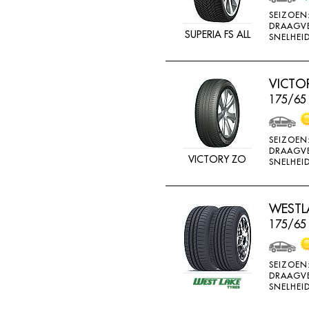
MV CAMION
SEIZOEN
DRAAGV
NANKANG
SUPERIA FS ALL
SNELHEID
NEXEN
NOKIAN
VICTO
175/65
NOKIAN ALLSEASO
NOVIO TIRE
SEIZOEN
OVATION
DRAAGV
VICTORY ZO
SNELHEID
PERMANENT
PIRELLI
WESTLA
PNEUMANT
175/65
POINTS
RA081
SEIZOEN
RA18
DRAAGV
SNELHEID
RA33