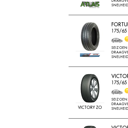
DRAAGV
ATTURO
SNELHEID
AUTOGREEN
AUTOGRIP
FORTU
175/65
AUTOGUARD
AVON
SEIZOEN
BARUM
DRAAGV
SNELHEID
BARUM W
BCT
VICTO
BELSHINA
175/65
BF GOODRICH
BFGOODRICH
SEIZOEN
DRAAGV
BKT
VICTORY ZO
SNELHEID
BOTO
BRIDGESTON
VICTO