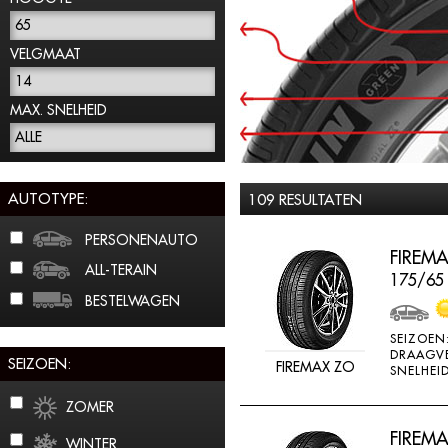
65
VELGMAAT
14
MAX. SNELHEID
ALLE
AUTOTYPE:
109 RESULTATEN
PERSONENAUTO
FIREMA
ALL-TERAIN
175/65
BESTELWAGEN
SEIZOEN
DRAAGV
SEIZOEN:
FIREMAX ZO
SNELHEID
ZOMER
FIREMA
WINTER