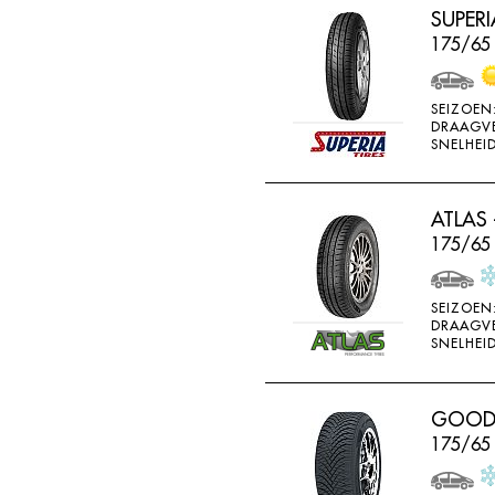
SUPERI
HORIZON
175/65 
IMPERIAL
INFINITY
SEIZOEN
INTERSTATE
DRAAGV
SNELHEID
JINYU
JOYROAD
ATLAS 
K107
175/65 
K110
K115
SEIZOEN
DRAAGV
K117
SNELHEID
K117A
K120
GOODRI
K415
175/65
K425