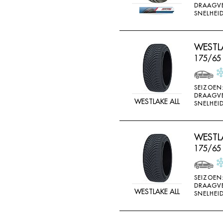
DRAAGV
DOUBLE STAR
SNELHEID
DOUBLESTAR
DUNLOP
WESTLA
DURO
175/65
DURUN
EFFIPLUS
SEIZOEN
DRAAGV
WESTLAKE ALL
EP
SNELHEID
ESA TECAR
ESATECAR
WESTLA
175/65
EVERGREEN
EVERMAX
SEIZOEN
FALKEN
DRAAGV
WESTLAKE ALL
SNELHEID
FARROAD
FATE