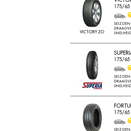
BRIDGESTONE
175/65
BRIWAY
CEAT
SEIZOEN
DRAAGV
VICTORY ZO
CHAMP
SNELHEID
CHAOYANG
CHENG SHIN
SUPERI
175/65
CHENGSHIN
COMPASS
SEIZOEN
CONTINENTAL
DRAAGV
SNELHEID
COOPER
DEBICA
FORTU
DIVERSEN
175/65 
DONGFENG
DOUBLE COIN
SEIZOEN