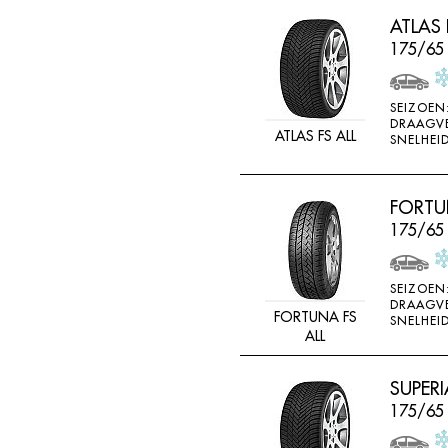
LINGLONG
ATLAS 
LOADSTAR
175/65
MABOR
SEIZOEN
MALOYA
DRAAGV
ATLAS FS ALL
SNELHEID
MARANGONI
MARSHAL
FORTUN
MASTERSTEEL
175/65
MATADOR
MAXTREK
SEIZOEN
MAXXIS
DRAAGV
FORTUNA FS
SNELHEID
MAYRUN
ALL
METEOR
SUPERI
MICHELIN
175/65
MINERVA