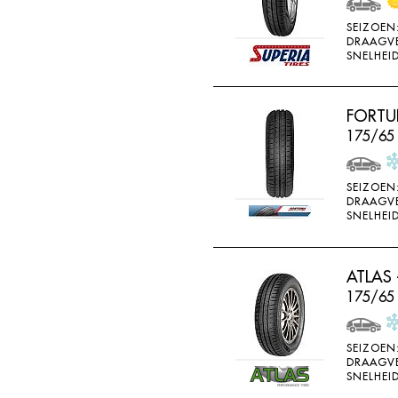
SONAR
SEIZOEN
SONNY
DRAAGV
SNELHEID
SPORTIVA
STARFIRE
FORTU
STARPERFORMER
175/65
SUNITRAC
SUNNY
SEIZOEN
DRAAGV
SUNTEK
SNELHEID
SUPERIA
SYRON
ATLAS 
175/65
TAIFA
TAURUS
SEIZOEN
TEAMSTAR
DRAAGV
SNELHEID
THREE A