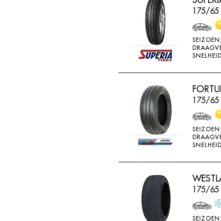
BRIDGESTONE
175/65
BRIWAY
CEAT
SEIZOEN
DRAAGV
CHAMP
SNELHEID
CHAOYANG
CHENG SHIN
FORTU
175/65 
CHENGSHIN
COMPASS
SEIZOEN
CONTINENTAL
DRAAGV
SNELHEID
COOPER
DEBICA
WESTLA
DIVERSEN
175/65
DONGFENG
DOUBLE COIN
SEIZOEN