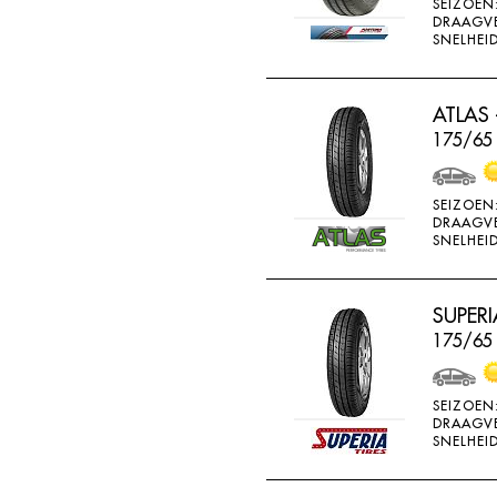
SEIZOEN
GOOD RIDE
DRAAGV
SNELHEID
GOODRICH
GOODRIDE
ATLAS 
GOODYEAR
175/65
GOWIND
GREMAX
SEIZOEN
DRAAGV
GRIPMAX
SNELHEID
GT RADIAL
H730
SUPERI
H740
175/65 
HAIDA
SEIZOEN
HANKOOK
DRAAGV
SNELHEID
HERO
HIFLY