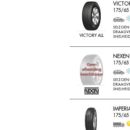
VICTO
175/65
SEIZOEN
DRAAGV
VICTORY ALL
SNELHEID
NEXEN
175/65
SEIZOEN
DRAAGV
SNELHEID
IMPERI
175/65 