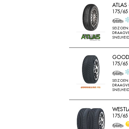
ATLAS 
HORIZON
175/65 
IMPERIAL
INFINITY
SEIZOEN
INTERSTATE
DRAAGV
SNELHEID
JINYU
JOYROAD
GOODRI
K107
175/65
K110
K115
SEIZOEN
DRAAGV
K117
SNELHEID
K117A
K120
WESTLA
K415
175/65
K425