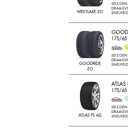
SEIZOEN
K715
DRAAGV
WESTLAKE ZO
SNELHEID
KENDA
KINFOREST
GOODR
KINGS TIRE
175/65
KINGS TYRE
KINGSTAR
SEIZOEN
KINGSTIRE
DRAAGV
GOODRIDE
SNELHEID
KINGSTYRE
ZO
KLEBER
ATLAS 
KORMORAN
175/65
KUMHO
LANDSAIL
SEIZOEN
DRAAGV
LASSA
ATLAS FS ALL
SNELHEID
LING LONG