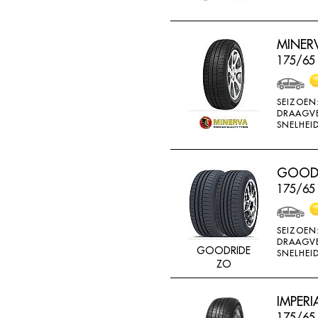
MINERV
175/65
SEIZOEN
DRAAGV
SNELHEID
GOODR
175/65
SEIZOEN
DRAAGV
GOODRIDE
SNELHEID
ZO
IMPERI
175/65 