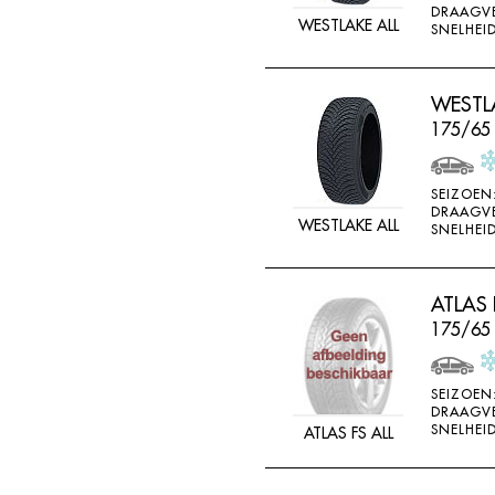
DRAAGV
DOUBLE STAR
WESTLAKE ALL
SNELHEID
DOUBLESTAR
DUNLOP
WESTLA
DURO
175/65
DURUN
EFFIPLUS
SEIZOEN
DRAAGV
WESTLAKE ALL
EP
SNELHEID
ESA TECAR
ESATECAR
ATLAS 
175/65
EVERGREEN
EVERMAX
SEIZOEN
FALKEN
DRAAGV
SNELHEID
ATLAS FS ALL
FARROAD
FATE