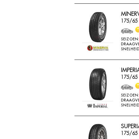
THREEA
MINERV
TIGAR
175/65 
TORQUE
TOYO
SEIZOEN
DRAAGV
TRACMAX
SNELHEID
TRISTAR
TYFOON
IMPERI
UNIGLORY
175/65
UNIROYAL
VEE-RUBBER
SEIZOEN
DRAAGV
VIKING
SNELHEID
VREDESTEIN
W442
SUPERI
175/65
WANLI