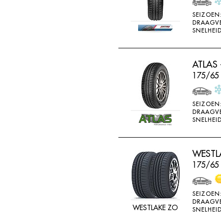
SONAR
SEIZOEN
DRAAGV
SONNY
SNELHEID
SPORTIVA
STARFIRE
ATLAS 
STARPERFORMER
175/65
SUNITRAC
SUNNY
SEIZOEN
DRAAGV
SUNTEK
SNELHEID
SUPERIA
SYRON
WESTLA
175/65
TAIFA
TAURUS
SEIZOEN
TEAMSTAR
DRAAGV
WESTLAKE ZO
SNELHEID
THREE A