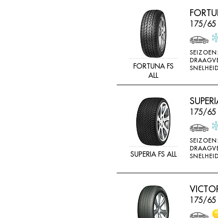
LINGLONG
FORTUN
LOADSTAR
175/65
MABOR
SEIZOEN
MALOYA
DRAAGV
FORTUNA FS
SNELHEID
MARANGONI
ALL
MARSHAL
SUPERI
MASTERSTEEL
175/65
MATADOR
MAXTREK
SEIZOEN
MAXXIS
DRAAGV
SUPERIA FS ALL
SNELHEID
MAYRUN
METEOR
VICTO
MICHELIN
175/65
MINERVA