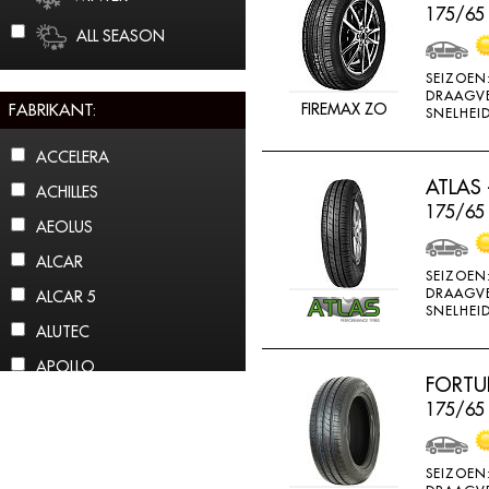
175/65
ALL SEASON
SEIZOEN
DRAAGV
FABRIKANT:
FIREMAX ZO
SNELHEID
ACCELERA
ATLAS 
ACHILLES
175/65 
AEOLUS
ALCAR
SEIZOEN
DRAAGV
ALCAR 5
SNELHEID
ALUTEC
APOLLO
FORTU
ARCTIC CLAW
175/65
ARROWSPEED
ATLAS
SEIZOEN