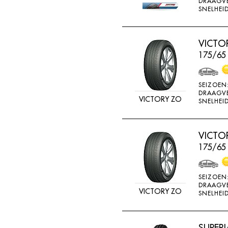
DRAAGV
ATTURO
SNELHEID
AUTOGREEN
AUTOGRIP
VICTO
175/65
AUTOGUARD
AVON
SEIZOEN
BARUM
DRAAGV
VICTORY ZO
SNELHEID
BARUM W
BCT
VICTO
BELSHINA
175/65
BF GOODRICH
BFGOODRICH
SEIZOEN
DRAAGV
BKT
VICTORY ZO
SNELHEID
BOTO
BRIDGESTON
SUPERI