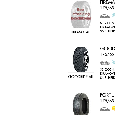
FIREM
FEDERAL
175/65
FELGEN
FIREMAX
SEIZOEN
DRAAGV
FIRESTONE
SNELHEID
FIREMAX ALL
FORCEUM
FORMULA
GOODRI
FORTUNA
175/65
FULDA
FULLRUN
SEIZOEN
DRAAGV
GOODRIDE ALL
GENERAL
SNELHEID
GERUTTI
GISLAVED
FORTU
175/65
GOFORM
GOLDWAY