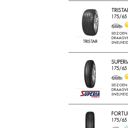
RADAR
TRIST
RAGGIORI
175/65
RESPA
RIKEN
SEIZOEN
DRAAGV
ROADSTONE
TRISTAR
SNELHEID
ROCKSTONE
ROTEX
SUPERI
175/65
RUNDERNEUERT
SAILUN
SEIZOEN
SAVA
DRAAGV
SNELHEID
SECURITY
SEMI-PRO
FORTU
SEMPERIT
175/65
SIME