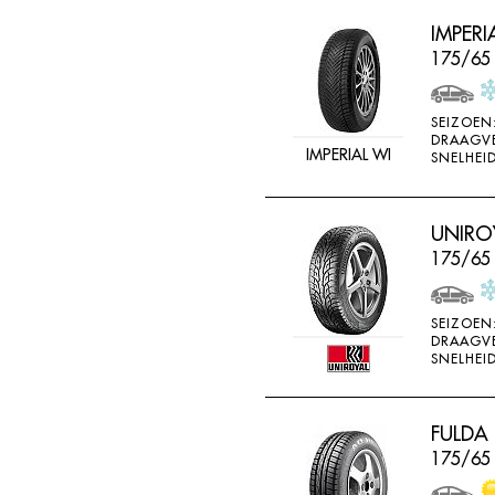
IMPER
175/65
SEIZOEN
DRAAGV
IMPERIAL WI
SNELHEID
UNIROY
175/65
SEIZOEN
DRAAGV
SNELHEID
FULDA
175/65