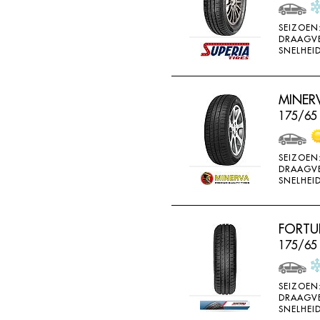
WEARWELL
SEIZOEN
WESTLAKE
DRAAGV
SNELHEID
WINDA
X-ICE
MINERV
YARTU
175/65
YOKOHAMA
SEIZOEN
DRAAGV
SNELHEID
FORTU
175/65 
SEIZOEN
DRAAGV
SNELHEID