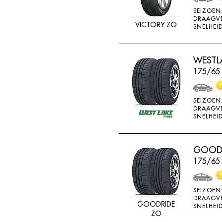
MV CAMION
SEIZOEN
DRAAGV
NANKANG
VICTORY ZO
SNELHEID
NEXEN
NOKIAN
WESTLA
175/65
NOKIAN ALLSEASO
NOVIO TIRE
SEIZOEN
OVATION
DRAAGV
SNELHEID
PERMANENT
PIRELLI
GOODR
PNEUMANT
175/65
POINTS
RA081
SEIZOEN
RA18
DRAAGV
GOODRIDE
SNELHEID
ZO
RA33