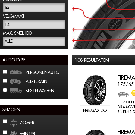
65
VELGMAAT
14
MAX. SNELHEID
ALLE
AUTOTYPE:
108 RESULTATEN
PERSONENAUTO
FIREMA
ALL-TERAIN
175/65
BESTELWAGEN
SEIZOEN
DRAAGV
SEIZOEN:
FIREMAX ZO
SNELHEID
ZOMER
FIREMA
WINTER