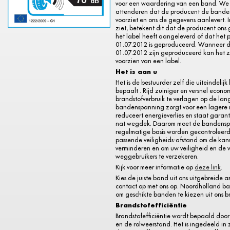
voor een waardering van een band. We 
attenderen dat de producent de bande
voorziet en ons de gegevens aanlevert. I
ziet, betekent dit dat de producent ons
het label heeft aangeleverd of dat het 
01.07.2012 is geproduceerd. Wanneer 
01.07.2012 zijn geproduceerd kan het zij
voorzien van een label.
Het is aan u
Het is de bestuurder zelf die uiteindelijk
bepaalt . Rijd zuiniger en versnel econo
brandstofverbruik te verlagen op de lange
bandenspanning zorgt voor een lagere 
reduceert energieverlies en staat garant
nat wegdek. Daarom moet de bandens
regelmatige basis worden gecontroleerd
passende veiligheids-afstand om de kan
verminderen en om uw veiligheid en de 
weggebruikers te verzekeren.
Kijk voor meer informatie op
deze link
.
Kies de juiste band uit ons uitgebreide a
contact op met ons op. Noordholland b
om geschikte banden te kiezen uit ons b
Brandstofefficiëntie
Brandstofefficiëntie wordt bepaald door
en de rolweerstand. Het is ingedeeld in 