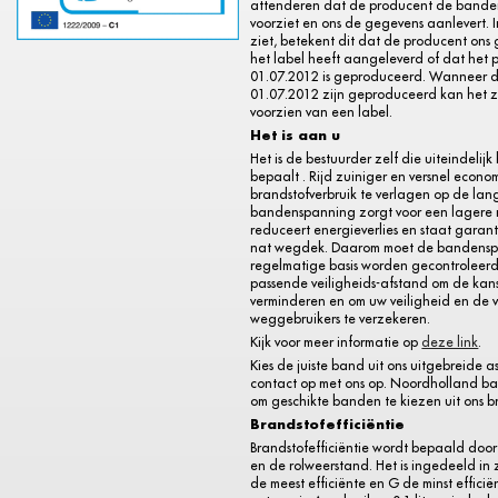
attenderen dat de producent de bande
voorziet en ons de gegevens aanlevert. I
ziet, betekent dit dat de producent ons
het label heeft aangeleverd of dat het 
01.07.2012 is geproduceerd. Wanneer 
01.07.2012 zijn geproduceerd kan het zij
voorzien van een label.
Het is aan u
Het is de bestuurder zelf die uiteindelijk
bepaalt . Rijd zuiniger en versnel econo
brandstofverbruik te verlagen op de lange
bandenspanning zorgt voor een lagere 
reduceert energieverlies en staat garant
nat wegdek. Daarom moet de bandens
regelmatige basis worden gecontroleerd
passende veiligheids-afstand om de kan
verminderen en om uw veiligheid en de 
weggebruikers te verzekeren.
Kijk voor meer informatie op
deze link
.
Kies de juiste band uit ons uitgebreide a
contact op met ons op. Noordholland b
om geschikte banden te kiezen uit ons b
Brandstofefficiëntie
Brandstofefficiëntie wordt bepaald door
en de rolweerstand. Het is ingedeeld in 
de meest efficiënte en G de minst efficië