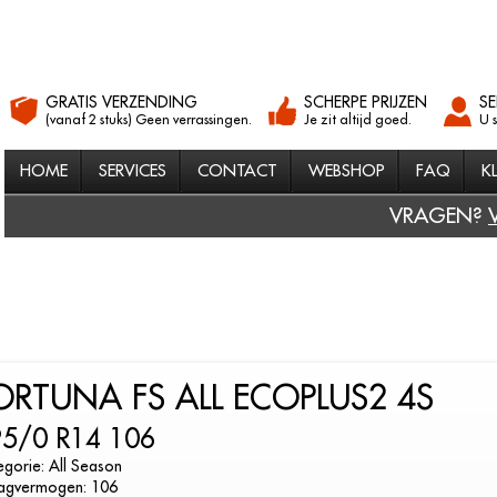
GRATIS VERZENDING
SCHERPE PRIJZEN
SE
(vanaf 2 stuks) Geen verrassingen.
Je zit altijd goed.
U 
HOME
SERVICES
CONTACT
WEBSHOP
FAQ
K
VRAGEN?
ORTUNA FS ALL ECOPLUS2 4S
5/0 R14 106
gorie: All Season
agvermogen: 106