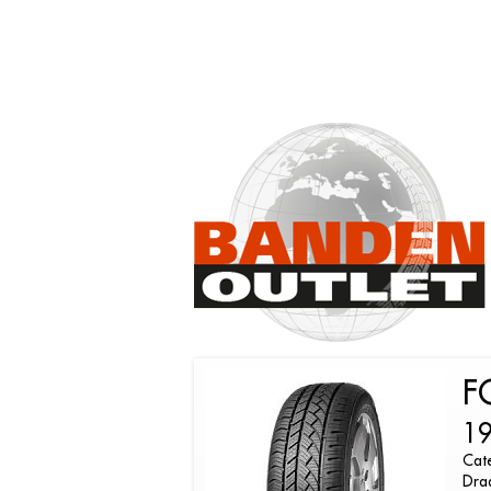
F
19
Cate
Dra