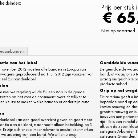
heidsindex:
Prijs per stuk
€ 65
Niet op voorraad
seasonbanden
uctie van het label
Gemiddelde waa
 november 2012 moeten alle banden in Europa van
De gemiddelde waarde l
nwagens geproduceerd na 1 juli 2012 zijn voorzien van
band, of vraag ons u t
cieel EU-bandenlabel.
graag om geschikte ba
productaanbod.
elen
Grip op nat weg
e nieuwe regeling wil de EU een stap in de goede
 zetten om het voor de consument overzichtelijker te
Dit criterium geeft u 
en keuze te maken welke banden er onder zijn auto
bepaalde band op een
kortste remweg en dus
grootste remweg en is 
en
basis van een persone
denlabel kan een goed overzicht geven en geeft meer
rijdt. Er is een versch
antie aan de klant, maar heeft alleen betrekking op 3
elk van de zeven klass
. Er zijn echter veel meer relevante prestatiekenmerken
categorie A-banden 18
n waardering van een band. We willen u erop
categorie G-banden.