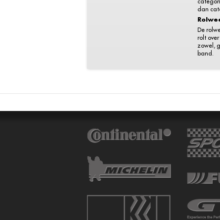
categori
dan cat
Rolwe
De rolw
rolt ove
zowel, g
band.