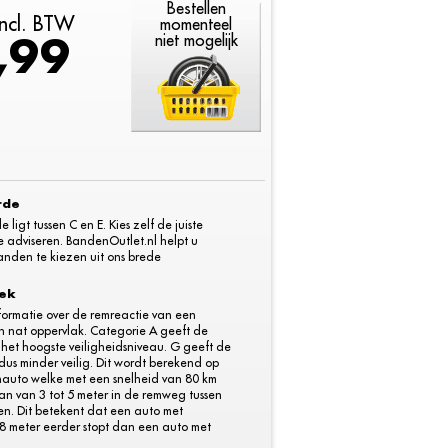
Bestellen
 incl. BTW
momenteel
,99
niet mogelijk
rde
igt tussen C en E. Kies zelf de juiste
e adviseren. BandenOutlet.nl helpt u
nden te kiezen uit ons brede
dek
informatie over de remreactie van een
 nat oppervlak. Categorie A geeft de
 het hoogste veiligheidsniveau. G geeft de
dus minder veilig. Dit wordt berekend op
nauto welke met een snelheid van 80 km
il van van 3 tot 5 meter in de remweg tussen
en. Dit betekent dat een auto met
 meter eerder stopt dan een auto met