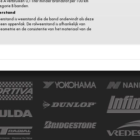
e A verbruiken 0,1 liter minder brandstof per 100 km
egorie B banden.
erstand
eerstand is weerstand die de band ondervindt als deze
r een oppervlak. De rolweerstand is afhankelijk van
eometrie en de consistentie van het materiaal van de