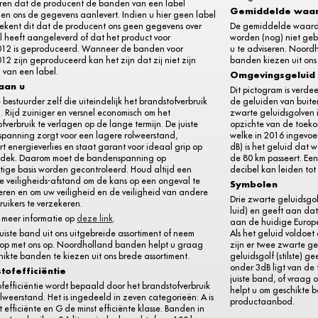
ren dat de producent de banden van een label
Gemiddelde waa
 en ons de gegevens aanlevert. Indien u hier geen label
tekent dit dat de producent ons geen gegevens over
De gemiddelde waarde 
l heeft aangeleverd of dat het product voor
worden (nog) niet gebr
012 is geproduceerd. Wanneer de banden voor
u te adviseren. Noord
12 zijn geproduceerd kan het zijn dat zij niet zijn
banden kiezen uit on
 van een label.
Omgevingsgeluid
 aan u
Dit pictogram is verde
e bestuurder zelf die uiteindelijk het brandstofverbruik
de geluiden van buiten
. Rijd zuiniger en versnel economisch om het
zwarte geluidsgolven i
fverbruik te verlagen op de lange termijn. De juiste
opzichte van de toeko
panning zorgt voor een lagere rolweerstand,
welke in 2016 ingevoe
t energieverlies en staat garant voor ideaal grip op
dB) is het geluid dat 
dek. Daarom moet de bandenspanning op
de 80 km passeert. Ee
tige basis worden gecontroleerd. Houd altijd een
decibel kan leiden to
e veiligheids-afstand om de kans op een ongeval te
Symbolen
eren en om uw veiligheid en de veiligheid van andere
Drie zwarte geluidsgol
uikers te verzekeren.
luid) en geeft aan da
r meer informatie op
deze link
.
aan de huidige Europe
juiste band uit ons uitgebreide assortiment of neem
Als het geluid voldoet
 op met ons op. Noordholland banden helpt u graag
zijn er twee zwarte g
ikte banden te kiezen uit ons brede assortiment.
geluidsgolf (stilste) 
onder 3dB ligt van de 
tofefficiëntie
juiste band, of vraag
fefficiëntie wordt bepaald door het brandstofverbruik
helpt u om geschikte 
lweerstand. Het is ingedeeld in zeven categorieën: A is
productaanbod.
 efficiënte en G de minst efficiënte klasse. Banden in