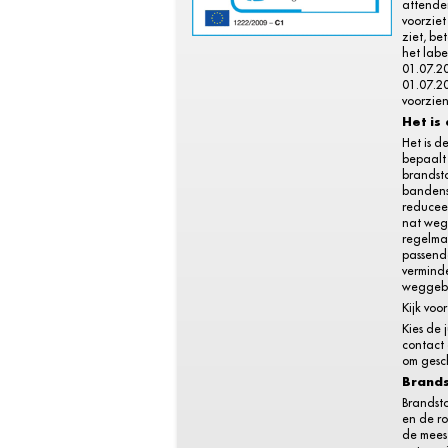
attende
voorziet
ziet, be
het labe
01.07.2
01.07.20
voorzien
Het is
Het is d
bepaalt 
brandsto
bandens
reduceer
nat weg
regelma
passend
vermind
weggebr
Kijk voo
Kies de 
contact
om gesch
Brands
Brandsto
en de ro
de meest