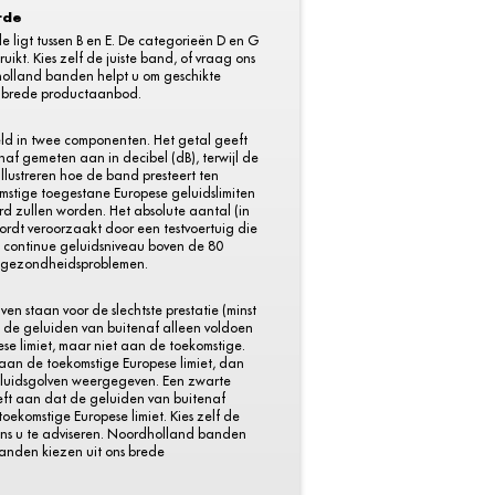
rde
ligt tussen B en E. De categorieën D en G
uikt. Kies zelf de juiste band, of vraag ons
holland banden helpt u om geschikte
s brede productaanbod.
eld in twee componenten. Het getal geeft
af gemeten aan in decibel (dB), terwijl de
llustreren hoe de band presteert ten
mstige toegestane Europese geluidslimiten
rd zullen worden. Het absolute aantal (in
wordt veroorzaakt door een testvoertuig die
n continue geluidsniveau boven de 80
t gezondheidsproblemen.
ven staan voor de slechtste prestatie (minst
t de geluiden van buitenaf alleen voldoen
se limiet, maar niet aan de toekomstige.
 aan de toekomstige Europese limiet, dan
eluidsgolven weergegeven. Een zwarte
geeft aan dat de geluiden van buitenaf
toekomstige Europese limiet. Kies zelf de
 ons u te adviseren. Noordholland banden
banden kiezen uit ons brede