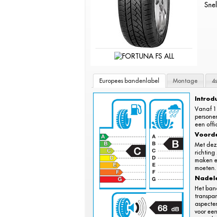
Snel
Europees bandenlabel
Montage
4
Introd
Vanaf 1
persone
een offi
Voord
Met dez
richting
maken e
moeten.
Nadel
Het ban
transpar
aspecten
voor ee