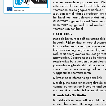
voor een waardering van een band. We 
attenderen dat de producent de bande
voorziet en ons de gegevens aanlevert. I
ziet, betekent dit dat de producent ons
het label heeft aangeleverd of dat het 
01.07.2012 is geproduceerd. Wanneer 
01.07.2012 zijn geproduceerd kan het zij
voorzien van een label.
Het is aan u
Het is de bestuurder zelf die uiteindelijk
bepaalt . Rijd zuiniger en versnel econo
brandstofverbruik te verlagen op de lange
bandenspanning zorgt voor een lagere 
reduceert energieverlies en staat garant
nat wegdek. Daarom moet de bandens
regelmatige basis worden gecontroleerd
passende veiligheids-afstand om de kan
verminderen en om uw veiligheid en de 
weggebruikers te verzekeren.
Kijk voor meer informatie op
deze link
.
Kies de juiste band uit ons uitgebreide a
contact op met ons op. Noordholland b
om geschikte banden te kiezen uit ons b
Brandstofefficiëntie
Brandstofefficiëntie wordt bepaald door
en de rolweerstand. Het is ingedeeld in 