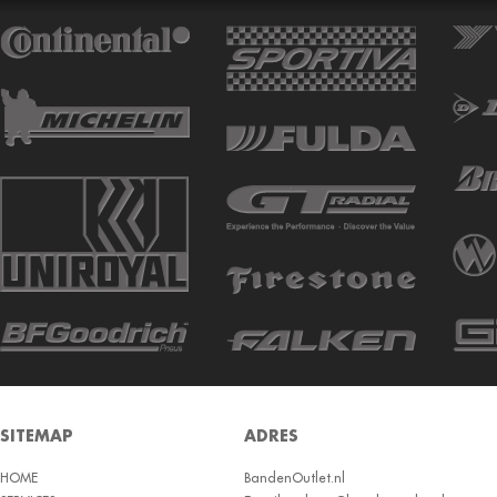
ATTURO
AUTOGREEN
AUTOGRIP
AUTOGUARD
AVON
BARUM
BARUM W
BCT
BELSHINA
BF GOODRICH
BFGOODRICH
BKT
SITEMAP
ADRES
BOTO
HOME
BRIDGESTON
BandenOutlet.nl