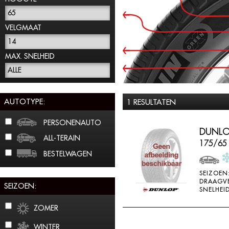
65
VELGMAAT
14
MAX. SNELHEID
ALLE
AUTOTYPE:
1 RESULTATEN
PERSONENAUTO
DUNLO
ALL-TERAIN
175/65
BESTELWAGEN
SEIZOEN
DRAAGV
SEIZOEN:
SNELHEID
ZOMER
WINTER