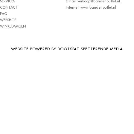
SERVICES
E-mail:
verkoop@bandenoutlet.nl
BRIDGESTONE
CONTACT
Internet:
www.bandenoutlet.nl
FAQ
BRIWAY
WEBSHOP
CEAT
WINKELWAGEN
CHAMP
CHAOYANG
WEBSITE POWERED BY BOOTSPAT SPETTERENDE MEDIA
CHENG SHIN
CHENGSHIN
COMPASS
CONTINENTAL
COOPER
DEBICA
DIVERSEN
DONGFENG
DOUBLE COIN