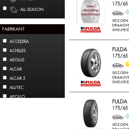
175/65
ALL SEASON
SEIZOEN
DRAAGV
FABRIKANT:
SNELHEID
ACCELERA
FULDA
ACHILLES
175/65
AEOLUS
ALCAR
SEIZOEN
DRAAGV
ALCAR 5
SNELHEID
ALUTEC
APOLLO
FULDA
ARCTIC CLAW
175/65
ARROWSPEED
ATLAS
SEIZOEN