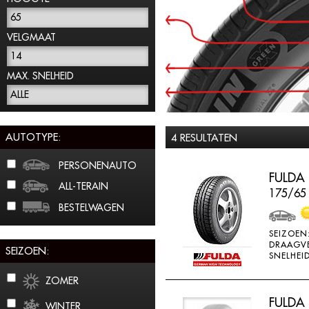
65
VELGMAAT
14
MAX. SNELHEID
ALLE
AUTOTYPE:
4 RESULTATEN
PERSONENAUTO
FULDA
ALL-TERAIN
175/65
BESTELWAGEN
SEIZOEN
DRAAGV
SEIZOEN:
SNELHEID
ZOMER
FULDA
WINTER