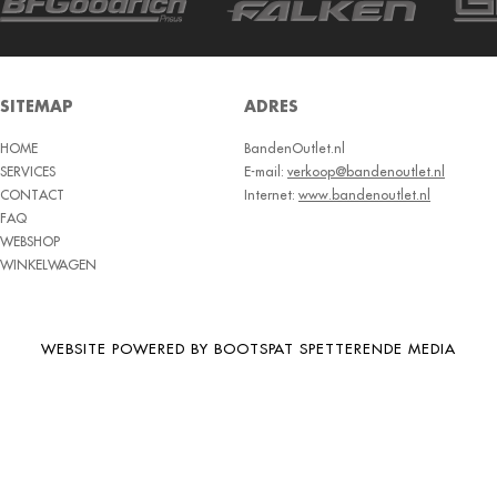
BRIDGESTONE
BRIWAY
CEAT
SITEMAP
ADRES
CHAMP
HOME
BandenOutlet.nl
CHAOYANG
SERVICES
E-mail:
verkoop@bandenoutlet.nl
CHENG SHIN
CONTACT
Internet:
www.bandenoutlet.nl
FAQ
CHENGSHIN
WEBSHOP
WINKELWAGEN
COMPASS
CONTINENTAL
COOPER
WEBSITE POWERED BY BOOTSPAT SPETTERENDE MEDIA
DEBICA
DIVERSEN
DONGFENG
DOUBLE COIN