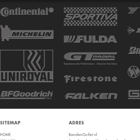
ATTURO
AUTOGREEN
AUTOGRIP
AUTOGUARD
AVON
BARUM
BARUM W
BCT
BELSHINA
BF GOODRICH
BFGOODRICH
BKT
SITEMAP
ADRES
BOTO
HOME
BRIDGESTON
BandenOutlet.nl