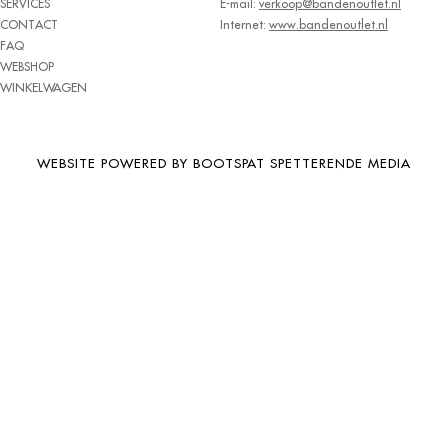
SERVICES
E-mail:
verkoop@bandenoutlet.nl
BRIDGESTONE
CONTACT
Internet:
www.bandenoutlet.nl
FAQ
BRIWAY
WEBSHOP
CEAT
WINKELWAGEN
CHAMP
CHAOYANG
WEBSITE POWERED BY BOOTSPAT SPETTERENDE MEDIA
CHENG SHIN
CHENGSHIN
COMPASS
CONTINENTAL
COOPER
DEBICA
DIVERSEN
DONGFENG
DOUBLE COIN