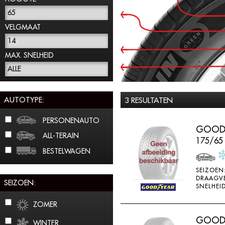
65
VELGMAAT
14
MAX. SNELHEID
ALLE
AUTOTYPE:
3 RESULTATEN
PERSONENAUTO
GOODY
ALL-TERAIN
175/65
BESTELWAGEN
SEIZOEN
DRAAGV
SEIZOEN:
SNELHEID
ZOMER
GOODY
WINTER