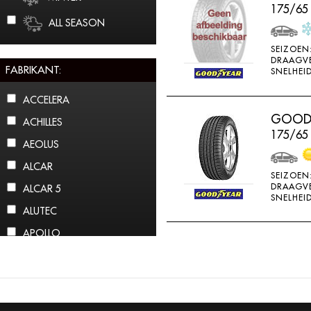
175/65
ALL SEASON
SEIZOEN
DRAAGV
FABRIKANT:
SNELHEID
ACCELERA
GOODY
ACHILLES
175/65
AEOLUS
ALCAR
SEIZOEN
DRAAGV
ALCAR 5
SNELHEID
ALUTEC
APOLLO
ARCTIC CLAW
ARROWSPEED
ATLAS