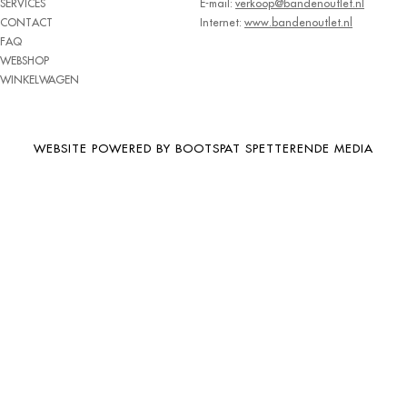
SERVICES
E-mail:
verkoop@bandenoutlet.nl
BRIDGESTONE
CONTACT
Internet:
www.bandenoutlet.nl
FAQ
BRIWAY
WEBSHOP
CEAT
WINKELWAGEN
CHAMP
CHAOYANG
WEBSITE POWERED BY BOOTSPAT SPETTERENDE MEDIA
CHENG SHIN
CHENGSHIN
COMPASS
CONTINENTAL
COOPER
DEBICA
DIVERSEN
DONGFENG
DOUBLE COIN