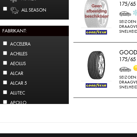
175/65
ALL SEASON
SEIZOEN
DRAAGV
FABRIKANT:
SNELHEID
ACCELERA
GOODY
ACHILLES
175/65
AEOLUS
ALCAR
SEIZOEN
DRAAGV
ALCAR 5
SNELHEID
ALUTEC
APOLLO
ARCTIC CLAW
ARROWSPEED
ATLAS