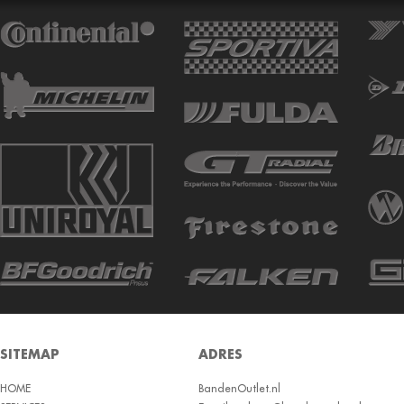
ATTURO
AUTOGREEN
AUTOGRIP
AUTOGUARD
AVON
BARUM
BARUM W
BCT
BELSHINA
BF GOODRICH
BFGOODRICH
BKT
SITEMAP
ADRES
BOTO
HOME
BRIDGESTON
BandenOutlet.nl