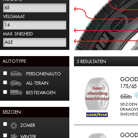
65
VELGMAAT
14
MAX. SNELHEID
ALLE
AUTOTYPE:
3 RESULTATEN
PERSONENAUTO
GOODY
ALL-TERAIN
175/65
BESTELWAGEN
SEIZOEN
DRAAGV
SEIZOEN:
SNELHEID
ZOMER
GOODY
WINTER