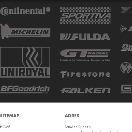
ATTURO
AUTOGREEN
AUTOGRIP
AUTOGUARD
AVON
BARUM
BARUM W
BCT
BELSHINA
BF GOODRICH
BFGOODRICH
BKT
SITEMAP
ADRES
BOTO
HOME
BRIDGESTON
BandenOutlet.nl