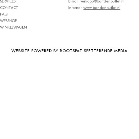
SERVICES
E-mail:
verkoop@bandenoutlet.nl
BRIDGESTONE
CONTACT
Internet:
www.bandenoutlet.nl
FAQ
BRIWAY
WEBSHOP
CEAT
WINKELWAGEN
CHAMP
CHAOYANG
WEBSITE POWERED BY BOOTSPAT SPETTERENDE MEDIA
CHENG SHIN
CHENGSHIN
COMPASS
CONTINENTAL
COOPER
DEBICA
DIVERSEN
DONGFENG
DOUBLE COIN