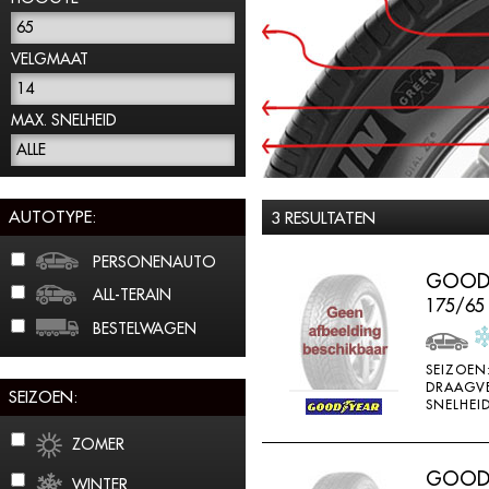
65
VELGMAAT
14
MAX. SNELHEID
ALLE
AUTOTYPE:
3 RESULTATEN
PERSONENAUTO
GOODY
ALL-TERAIN
175/65
BESTELWAGEN
SEIZOEN
DRAAGV
SEIZOEN:
SNELHEID
ZOMER
GOODY
WINTER