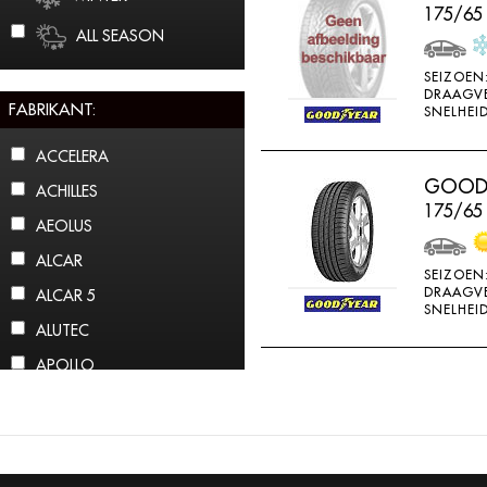
175/65
ALL SEASON
SEIZOEN
DRAAGV
FABRIKANT:
SNELHEID
ACCELERA
GOODY
ACHILLES
175/65
AEOLUS
ALCAR
SEIZOEN
DRAAGV
ALCAR 5
SNELHEID
ALUTEC
APOLLO
ARCTIC CLAW
ARROWSPEED
ATLAS