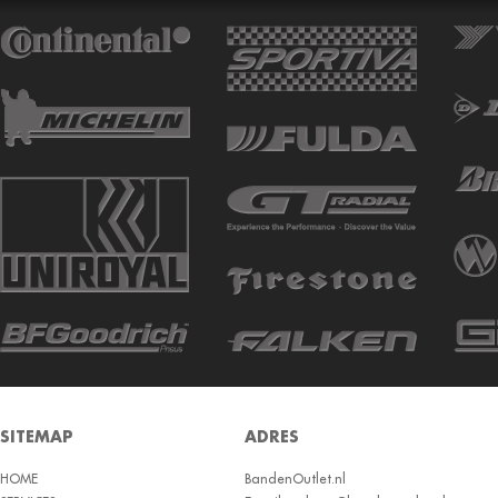
ATTURO
AUTOGREEN
AUTOGRIP
AUTOGUARD
AVON
BARUM
BARUM W
BCT
BELSHINA
BF GOODRICH
BFGOODRICH
BKT
SITEMAP
ADRES
BOTO
HOME
BRIDGESTON
BandenOutlet.nl