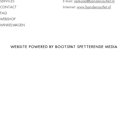
SERVICES
E-mail:
verkoop@bandenoutlet.nl
BRIDGESTONE
CONTACT
Internet:
www.bandenoutlet.nl
FAQ
BRIWAY
WEBSHOP
CEAT
WINKELWAGEN
CHAMP
CHAOYANG
WEBSITE POWERED BY BOOTSPAT SPETTERENDE MEDIA
CHENG SHIN
CHENGSHIN
COMPASS
CONTINENTAL
COOPER
DEBICA
DIVERSEN
DONGFENG
DOUBLE COIN