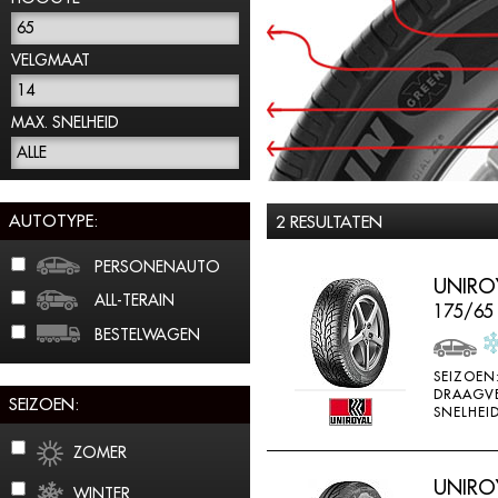
65
VELGMAAT
14
MAX. SNELHEID
ALLE
AUTOTYPE:
2 RESULTATEN
PERSONENAUTO
UNIROY
ALL-TERAIN
175/65
BESTELWAGEN
SEIZOEN
DRAAGV
SEIZOEN:
SNELHEID
ZOMER
UNIROY
WINTER