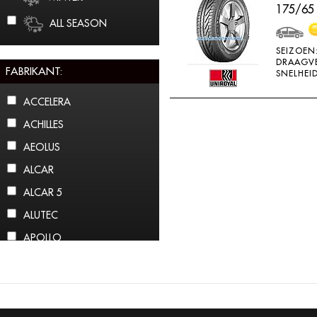
175/65
ALL SEASON
SEIZOEN
DRAAGV
FABRIKANT:
SNELHEID
ACCELERA
ACHILLES
AEOLUS
ALCAR
ALCAR 5
ALUTEC
APOLLO
ARCTIC CLAW
ARROWSPEED
ATLAS