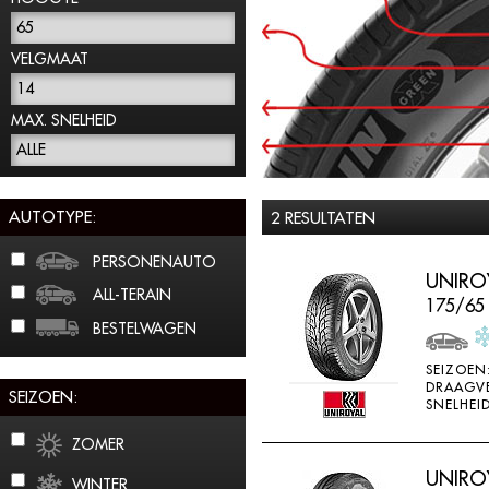
65
VELGMAAT
14
MAX. SNELHEID
ALLE
AUTOTYPE:
2 RESULTATEN
PERSONENAUTO
UNIROY
ALL-TERAIN
175/65
BESTELWAGEN
SEIZOEN
DRAAGV
SEIZOEN:
SNELHEID
ZOMER
UNIROY
WINTER