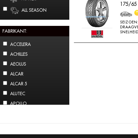
175/65
ALL SEASON
SEIZOEN
DRAAGV
FABRIKANT:
SNELHEID
ACCELERA
ACHILLES
AEOLUS
ALCAR
ALCAR 5
ALUTEC
APOLLO
ARCTIC CLAW
ARROWSPEED
ATLAS