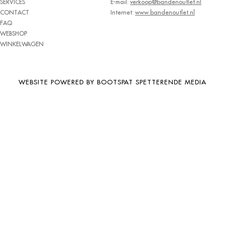
SERVICES
E-mail:
verkoop@bandenoutlet.nl
BRIDGESTONE
CONTACT
Internet:
www.bandenoutlet.nl
FAQ
BRIWAY
WEBSHOP
CEAT
WINKELWAGEN
CHAMP
CHAOYANG
WEBSITE POWERED BY BOOTSPAT SPETTERENDE MEDIA
CHENG SHIN
CHENGSHIN
COMPASS
CONTINENTAL
COOPER
DEBICA
DIVERSEN
DONGFENG
DOUBLE COIN