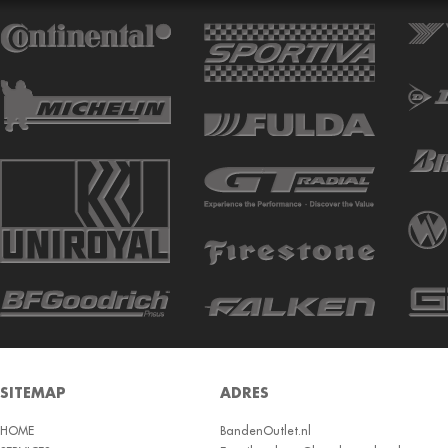
ATTURO
AUTOGREEN
AUTOGRIP
AUTOGUARD
AVON
BARUM
BARUM W
BCT
BELSHINA
BF GOODRICH
BFGOODRICH
BKT
SITEMAP
ADRES
BOTO
HOME
BRIDGESTON
BandenOutlet.nl