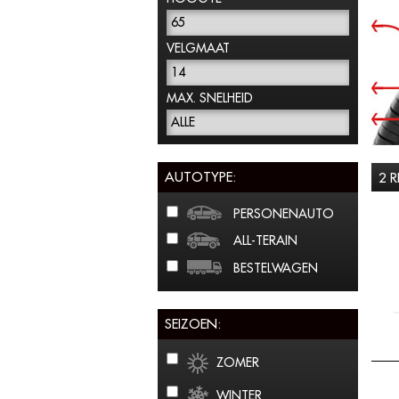
65
VELGMAAT
14
MAX. SNELHEID
ALLE
AUTOTYPE:
2 
PERSONENAUTO
ALL-TERAIN
BESTELWAGEN
SEIZOEN:
ZOMER
WINTER