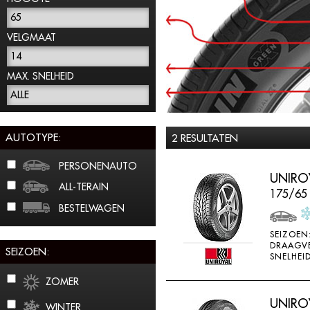
65
VELGMAAT
14
MAX. SNELHEID
ALLE
AUTOTYPE:
2 RESULTATEN
PERSONENAUTO
UNIROY
ALL-TERAIN
175/65
BESTELWAGEN
SEIZOEN
DRAAGV
SEIZOEN:
SNELHEID
ZOMER
UNIROY
WINTER