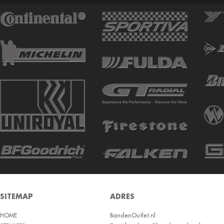
ATTURO
AUTOGREEN
AUTOGRIP
AUTOGUARD
AVON
BARUM
BARUM W
BCT
BELSHINA
BF GOODRICH
BFGOODRICH
BKT
SITEMAP
ADRES
BOTO
HOME
BRIDGESTON
BandenOutlet.nl