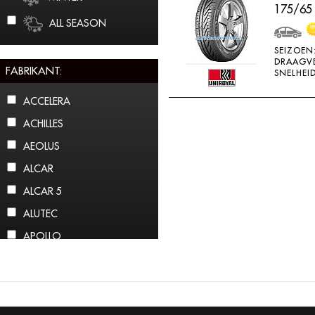
175/65
ALL SEASON
SEIZOEN
DRAAGV
FABRIKANT:
SNELHEID
ACCELERA
ACHILLES
AEOLUS
ALCAR
ALCAR 5
ALUTEC
APOLLO
ARCTIC CLAW
ARROWSPEED
ATLAS