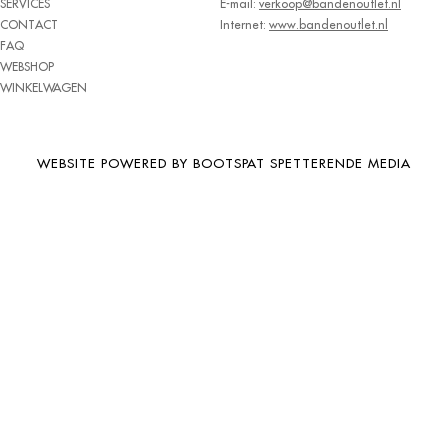
SERVICES
E-mail:
verkoop@bandenoutlet.nl
BRIDGESTONE
CONTACT
Internet:
www.bandenoutlet.nl
FAQ
BRIWAY
WEBSHOP
CEAT
WINKELWAGEN
CHAMP
CHAOYANG
WEBSITE POWERED BY BOOTSPAT SPETTERENDE MEDIA
CHENG SHIN
CHENGSHIN
COMPASS
CONTINENTAL
COOPER
DEBICA
DIVERSEN
DONGFENG
DOUBLE COIN