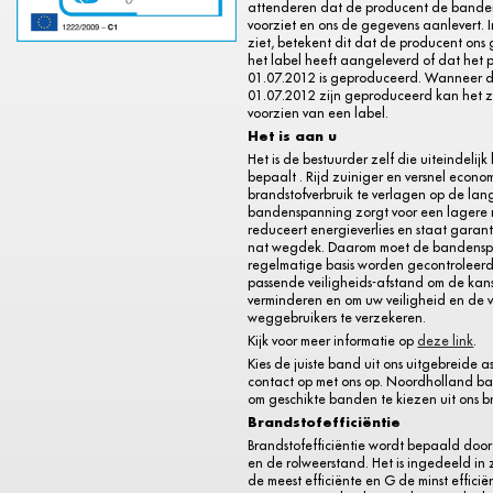
attenderen dat de producent de bande
voorziet en ons de gegevens aanlevert. I
ziet, betekent dit dat de producent ons
het label heeft aangeleverd of dat het 
01.07.2012 is geproduceerd. Wanneer 
01.07.2012 zijn geproduceerd kan het zij
voorzien van een label.
Het is aan u
Het is de bestuurder zelf die uiteindelijk
bepaalt . Rijd zuiniger en versnel econo
brandstofverbruik te verlagen op de lange
bandenspanning zorgt voor een lagere 
reduceert energieverlies en staat garant
nat wegdek. Daarom moet de bandens
regelmatige basis worden gecontroleerd
passende veiligheids-afstand om de kan
verminderen en om uw veiligheid en de 
weggebruikers te verzekeren.
Kijk voor meer informatie op
deze link
.
Kies de juiste band uit ons uitgebreide a
contact op met ons op. Noordholland b
om geschikte banden te kiezen uit ons b
Brandstofefficiëntie
Brandstofefficiëntie wordt bepaald door
en de rolweerstand. Het is ingedeeld in 
de meest efficiënte en G de minst efficië