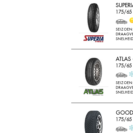
SUPERI
HORIZON
175/65 
IMPERIAL
INFINITY
SEIZOEN
INTERSTATE
DRAAGV
SNELHEID
JINYU
JOYROAD
ATLAS 
K107
175/65 
K110
K115
SEIZOEN
DRAAGV
K117
SNELHEID
K117A
K120
GOODRI
K415
175/65
K425