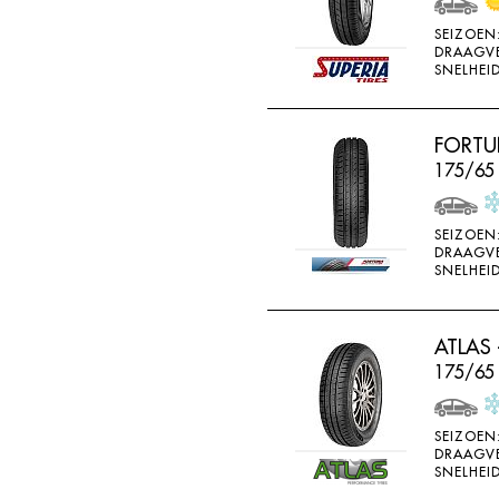
SONAR
SEIZOEN
SONNY
DRAAGV
SNELHEID
SPORTIVA
STARFIRE
FORTU
STARPERFORMER
175/65
SUNITRAC
SUNNY
SEIZOEN
DRAAGV
SUNTEK
SNELHEID
SUPERIA
SYRON
ATLAS 
175/65
TAIFA
TAURUS
SEIZOEN
TEAMSTAR
DRAAGV
SNELHEID
THREE A