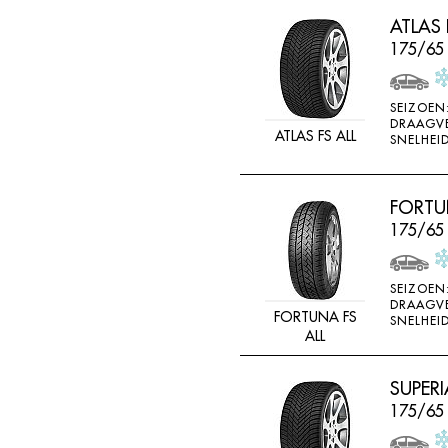
LINGLONG
ATLAS 
LOADSTAR
175/65
MABOR
SEIZOEN
MALOYA
DRAAGV
ATLAS FS ALL
SNELHEID
MARANGONI
MARSHAL
FORTUN
MASTERSTEEL
175/65
MATADOR
MAXTREK
SEIZOEN
MAXXIS
DRAAGV
FORTUNA FS
SNELHEID
MAYRUN
ALL
METEOR
SUPERI
MICHELIN
175/65
MINERVA