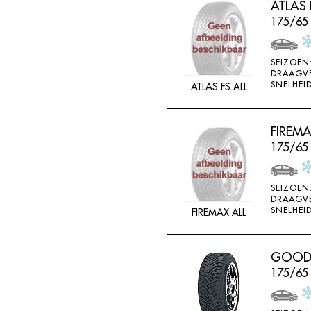
ATLAS 
FEDERAL
175/65
FELGEN
FIREMAX
SEIZOEN
DRAAGV
FIRESTONE
SNELHEID
ATLAS FS ALL
FORCEUM
FORMULA
FIREM
FORTUNA
175/65
FULDA
FULLRUN
SEIZOEN
DRAAGV
GENERAL
SNELHEID
FIREMAX ALL
GERUTTI
GISLAVED
GOODRI
175/65
GOFORM
GOLDWAY