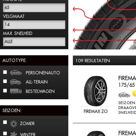
65
VELGMAAT
14
MAX. SNELHEID
ALLE
AUTOTYPE:
109 RESULTATEN
PERSONENAUTO
FIREMA
ALL-TERAIN
175/65
BESTELWAGEN
SEIZOEN
DRAAGV
SEIZOEN:
FIREMAX ZO
SNELHEID
ZOMER
FIREMA
WINTER