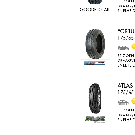
SEIZOEN
GOOD RIDE
DRAAGV
GOODRIDE ALL
SNELHEID
GOODRICH
GOODRIDE
FORTU
GOODYEAR
175/65
GOWIND
GREMAX
SEIZOEN
DRAAGV
GRIPMAX
SNELHEID
GT RADIAL
H730
ATLAS 
H740
175/65
HAIDA
SEIZOEN
HANKOOK
DRAAGV
SNELHEID
HERO
HIFLY