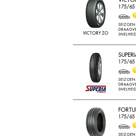
BRIDGESTONE
175/65
BRIWAY
CEAT
SEIZOEN
DRAAGV
VICTORY ZO
CHAMP
SNELHEID
CHAOYANG
CHENG SHIN
SUPERI
175/65
CHENGSHIN
COMPASS
SEIZOEN
CONTINENTAL
DRAAGV
SNELHEID
COOPER
DEBICA
FORTU
DIVERSEN
175/65 
DONGFENG
DOUBLE COIN
SEIZOEN