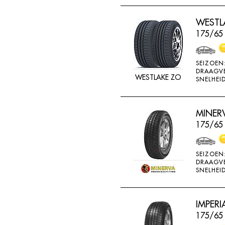
THREEA
WESTLA
TIGAR
175/65
TORQUE
TOYO
SEIZOEN
DRAAGV
TRACMAX
WESTLAKE ZO
SNELHEID
TRISTAR
TYFOON
MINERV
UNIGLORY
175/65 
UNIROYAL
VEE-RUBBER
SEIZOEN
DRAAGV
VIKING
SNELHEID
VREDESTEIN
W442
IMPERI
175/65
WANLI