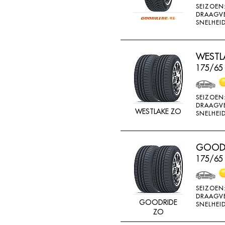
SEIZOEN
K715
DRAAGV
SNELHEID
KENDA
KINFOREST
WESTLA
KINGS TIRE
175/65
KINGS TYRE
KINGSTAR
SEIZOEN
KINGSTIRE
DRAAGV
WESTLAKE ZO
SNELHEID
KINGSTYRE
KLEBER
GOODR
KORMORAN
175/65
KUMHO
LANDSAIL
SEIZOEN
DRAAGV
LASSA
GOODRIDE
SNELHEID
ZO
LING LONG