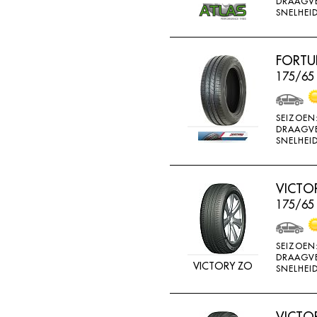
DRAAGV
ATTURO
SNELHEID
AUTOGREEN
AUTOGRIP
FORTU
175/65
AUTOGUARD
AVON
SEIZOEN
BARUM
DRAAGV
SNELHEID
BARUM W
BCT
VICTO
BELSHINA
175/65
BF GOODRICH
BFGOODRICH
SEIZOEN
DRAAGV
BKT
VICTORY ZO
SNELHEID
BOTO
BRIDGESTON
VICTO