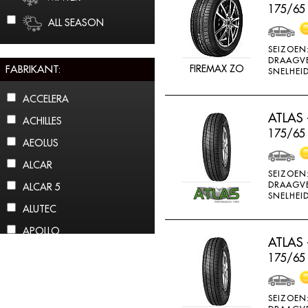
175/65
ALL SEASON
SEIZOEN
DRAAGV
FABRIKANT:
FIREMAX ZO
SNELHEID
ACCELERA
ATLAS 
ACHILLES
175/65 
AEOLUS
ALCAR
SEIZOEN
DRAAGV
ALCAR 5
SNELHEID
ALUTEC
APOLLO
ATLAS 
ARCTIC CLAW
175/65
ARROWSPEED
ATLAS
SEIZOEN