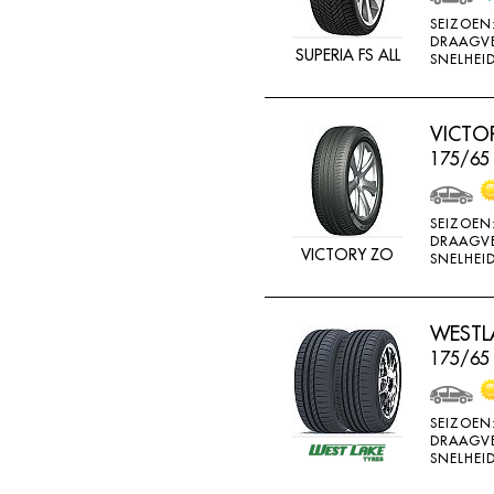
MV CAMION
SEIZOEN
DRAAGV
NANKANG
SUPERIA FS ALL
SNELHEID
NEXEN
NOKIAN
VICTO
175/65
NOKIAN ALLSEASO
NOVIO TIRE
SEIZOEN
OVATION
DRAAGV
VICTORY ZO
SNELHEID
PERMANENT
PIRELLI
WESTLA
PNEUMANT
175/65
POINTS
RA081
SEIZOEN
RA18
DRAAGV
SNELHEID
RA33