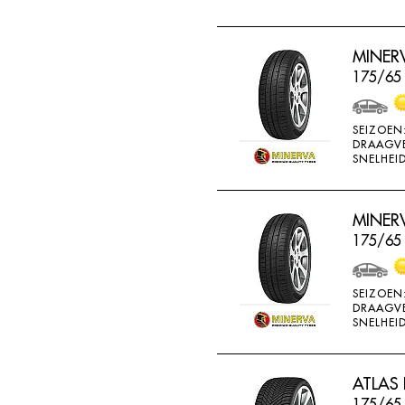
MINERV
175/65 
SEIZOEN
DRAAGV
SNELHEID
MINERV
175/65
SEIZOEN
DRAAGV
SNELHEID
ATLAS 
175/65