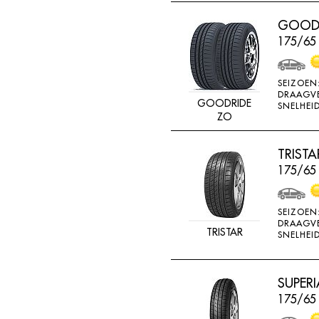
RADAR
GOODR
RAGGIORI
175/65
RESPA
RIKEN
SEIZOEN
DRAAGV
ROADSTONE
GOODRIDE
SNELHEID
ZO
ROCKSTONE
ROTEX
TRIST
175/65
RUNDERNEUERT
SAILUN
SEIZOEN
SAVA
DRAAGV
TRISTAR
SNELHEID
SECURITY
SEMI-PRO
SUPERI
SEMPERIT
175/65
SIME