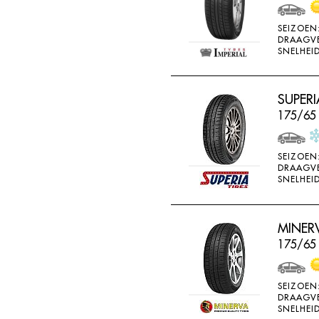
WEARWELL
SEIZOEN
WESTLAKE
DRAAGV
SNELHEID
WINDA
X-ICE
SUPERI
YARTU
175/65
YOKOHAMA
SEIZOEN
DRAAGV
SNELHEID
MINERV
175/65
SEIZOEN
DRAAGV
SNELHEID