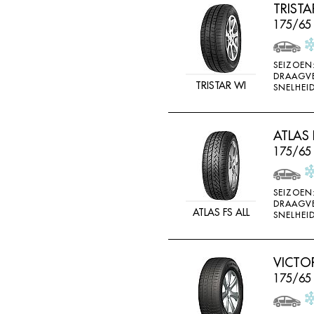
TRIST
175/65
SEIZOEN
DRAAGV
TRISTAR WI
SNELHEID
ATLAS 
175/65
SEIZOEN
DRAAGV
ATLAS FS ALL
SNELHEID
VICTO
175/65