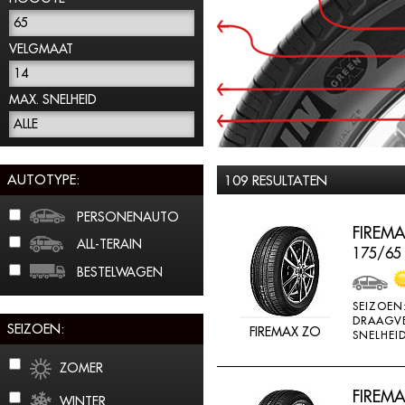
65
VELGMAAT
14
MAX. SNELHEID
ALLE
AUTOTYPE:
109 RESULTATEN
PERSONENAUTO
FIREMA
ALL-TERAIN
175/65
BESTELWAGEN
SEIZOEN
DRAAGV
SEIZOEN:
FIREMAX ZO
SNELHEID
ZOMER
FIREMA
WINTER