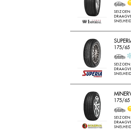
WEARWELL
SEIZOEN
WESTLAKE
DRAAGV
SNELHEID
WINDA
X-ICE
SUPERI
YARTU
175/65
YOKOHAMA
SEIZOEN
DRAAGV
SNELHEID
MINERV
175/65
SEIZOEN
DRAAGV
SNELHEID