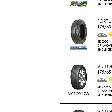
DRAAGV
ATTURO
SNELHEID
AUTOGREEN
AUTOGRIP
FORTU
175/65
AUTOGUARD
AVON
SEIZOEN
BARUM
DRAAGV
SNELHEID
BARUM W
BCT
VICTO
BELSHINA
175/65
BF GOODRICH
BFGOODRICH
SEIZOEN
DRAAGV
BKT
VICTORY ZO
SNELHEID
BOTO
BRIDGESTON
VICTO