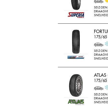
SONAR
SEIZOEN
SONNY
DRAAGV
SNELHEID
SPORTIVA
STARFIRE
FORTU
STARPERFORMER
175/65
SUNITRAC
SUNNY
SEIZOEN
DRAAGV
SUNTEK
SNELHEID
SUPERIA
SYRON
ATLAS 
175/65
TAIFA
TAURUS
SEIZOEN
TEAMSTAR
DRAAGV
SNELHEID
THREE A