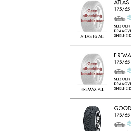
ATLAS 
FEDERAL
175/65
FELGEN
FIREMAX
SEIZOEN
DRAAGV
FIRESTONE
SNELHEID
ATLAS FS ALL
FORCEUM
FORMULA
FIREM
FORTUNA
175/65
FULDA
FULLRUN
SEIZOEN
DRAAGV
GENERAL
SNELHEID
FIREMAX ALL
GERUTTI
GISLAVED
GOODRI
175/65
GOFORM
GOLDWAY