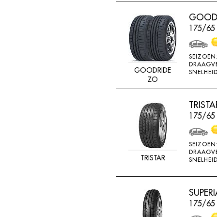
RADAR
GOODR
RAGGIORI
175/65
RESPA
RIKEN
SEIZOEN
DRAAGV
ROADSTONE
GOODRIDE
SNELHEID
ZO
ROCKSTONE
ROTEX
TRIST
175/65
RUNDERNEUERT
SAILUN
SEIZOEN
SAVA
DRAAGV
TRISTAR
SNELHEID
SECURITY
SEMI-PRO
SUPERI
SEMPERIT
175/65
SIME