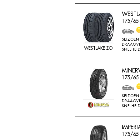
THREEA
WESTLA
TIGAR
175/65
TORQUE
TOYO
SEIZOEN
DRAAGV
TRACMAX
WESTLAKE ZO
SNELHEID
TRISTAR
TYFOON
MINERV
UNIGLORY
175/65 
UNIROYAL
VEE-RUBBER
SEIZOEN
DRAAGV
VIKING
SNELHEID
VREDESTEIN
W442
IMPERI
175/65
WANLI