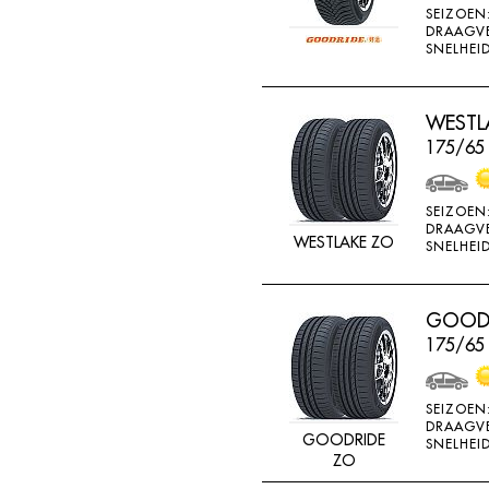
SEIZOEN
K715
DRAAGV
SNELHEID
KENDA
KINFOREST
WESTLA
KINGS TIRE
175/65
KINGS TYRE
KINGSTAR
SEIZOEN
KINGSTIRE
DRAAGV
WESTLAKE ZO
SNELHEID
KINGSTYRE
KLEBER
GOODR
KORMORAN
175/65
KUMHO
LANDSAIL
SEIZOEN
DRAAGV
LASSA
GOODRIDE
SNELHEID
ZO
LING LONG