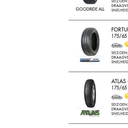
SEIZOEN
GOOD RIDE
DRAAGV
GOODRIDE ALL
SNELHEID
GOODRICH
GOODRIDE
FORTU
GOODYEAR
175/65
GOWIND
GREMAX
SEIZOEN
DRAAGV
GRIPMAX
SNELHEID
GT RADIAL
H730
ATLAS 
H740
175/65
HAIDA
SEIZOEN
HANKOOK
DRAAGV
SNELHEID
HERO
HIFLY