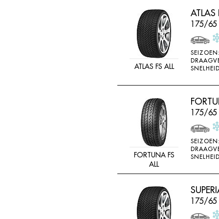
LINGLONG
ATLAS 
LOADSTAR
175/65
MABOR
SEIZOEN
MALOYA
DRAAGV
ATLAS FS ALL
SNELHEID
MARANGONI
MARSHAL
FORTUN
MASTERSTEEL
175/65
MATADOR
MAXTREK
SEIZOEN
MAXXIS
DRAAGV
FORTUNA FS
SNELHEID
MAYRUN
ALL
METEOR
SUPERI
MICHELIN
175/65
MINERVA