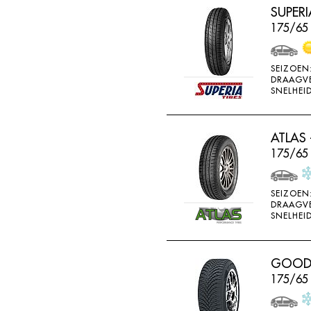
SUPERI
HORIZON
175/65 
IMPERIAL
INFINITY
SEIZOEN
INTERSTATE
DRAAGV
SNELHEID
JINYU
JOYROAD
ATLAS 
K107
175/65 
K110
K115
SEIZOEN
DRAAGV
K117
SNELHEID
K117A
K120
GOODRI
K415
175/65
K425