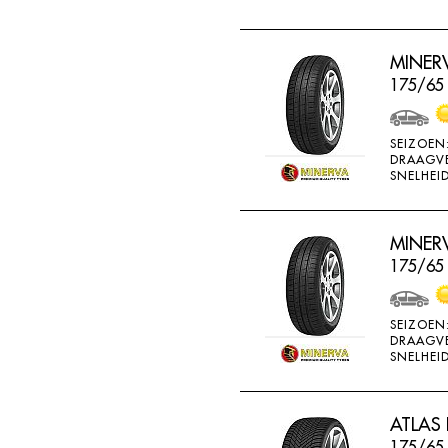
MINERV
175/65 
SEIZOEN
DRAAGV
SNELHEID
MINERV
175/65
SEIZOEN
DRAAGV
SNELHEID
ATLAS 
175/65