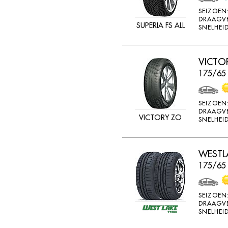
MV CAMION
SEIZOEN
DRAAGV
NANKANG
SUPERIA FS ALL
SNELHEID
NEXEN
NOKIAN
VICTO
175/65
NOKIAN ALLSEASO
NOVIO TIRE
SEIZOEN
OVATION
DRAAGV
VICTORY ZO
SNELHEID
PERMANENT
PIRELLI
WESTLA
PNEUMANT
175/65
POINTS
RA081
SEIZOEN
RA18
DRAAGV
SNELHEID
RA33