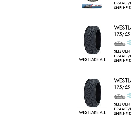
DRAAGV
DOUBLE STAR
SNELHEID
DOUBLESTAR
DUNLOP
WESTLA
DURO
175/65
DURUN
EFFIPLUS
SEIZOEN
DRAAGV
WESTLAKE ALL
EP
SNELHEID
ESA TECAR
ESATECAR
WESTLA
175/65
EVERGREEN
EVERMAX
SEIZOEN
FALKEN
DRAAGV
WESTLAKE ALL
SNELHEID
FARROAD
FATE