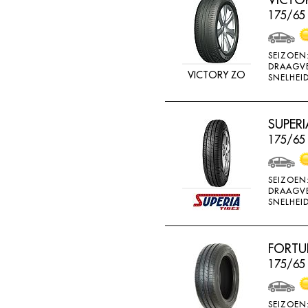
BRIDGESTONE
175/65
BRIWAY
CEAT
SEIZOEN
DRAAGV
VICTORY ZO
CHAMP
SNELHEID
CHAOYANG
CHENG SHIN
SUPERI
175/65
CHENGSHIN
COMPASS
SEIZOEN
CONTINENTAL
DRAAGV
SNELHEID
COOPER
DEBICA
FORTU
DIVERSEN
175/65 
DONGFENG
DOUBLE COIN
SEIZOEN