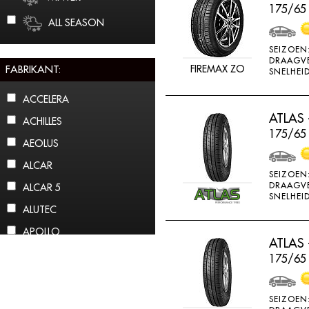
175/65
ALL SEASON
SEIZOEN
DRAAGV
FABRIKANT:
FIREMAX ZO
SNELHEID
ACCELERA
ATLAS 
ACHILLES
175/65 
AEOLUS
ALCAR
SEIZOEN
DRAAGV
ALCAR 5
SNELHEID
ALUTEC
APOLLO
ATLAS 
ARCTIC CLAW
175/65
ARROWSPEED
ATLAS
SEIZOEN