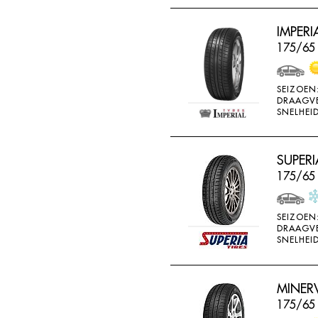
THREEA
IMPERI
TIGAR
175/65
TORQUE
TOYO
SEIZOEN
DRAAGV
TRACMAX
SNELHEID
TRISTAR
TYFOON
SUPERI
UNIGLORY
175/65
UNIROYAL
VEE-RUBBER
SEIZOEN
DRAAGV
VIKING
SNELHEID
VREDESTEIN
W442
MINERV
175/65
WANLI