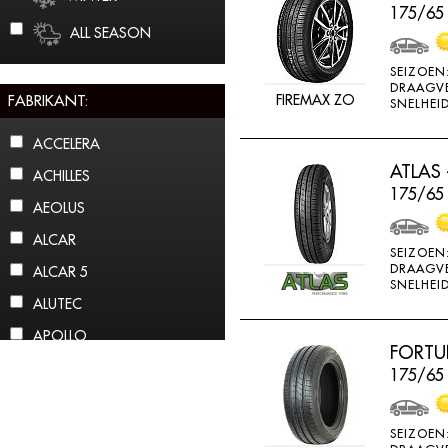
175/65
ALL SEASON
SEIZOEN
DRAAGV
FABRIKANT:
FIREMAX ZO
SNELHEID
ACCELERA
ATLAS 
ACHILLES
175/65 
AEOLUS
ALCAR
SEIZOEN
DRAAGV
ALCAR 5
SNELHEID
ALUTEC
APOLLO
FORTU
ARCTIC CLAW
175/65
ARROWSPEED
ATLAS
SEIZOEN