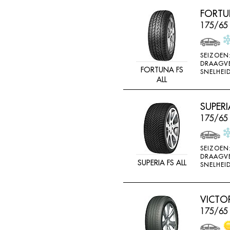
LINGLONG
FORTUN
LOADSTAR
175/65
MABOR
SEIZOEN
MALOYA
DRAAGV
FORTUNA FS
SNELHEID
MARANGONI
ALL
MARSHAL
SUPERI
MASTERSTEEL
175/65
MATADOR
MAXTREK
SEIZOEN
MAXXIS
DRAAGV
SUPERIA FS ALL
SNELHEID
MAYRUN
METEOR
VICTO
MICHELIN
175/65
MINERVA