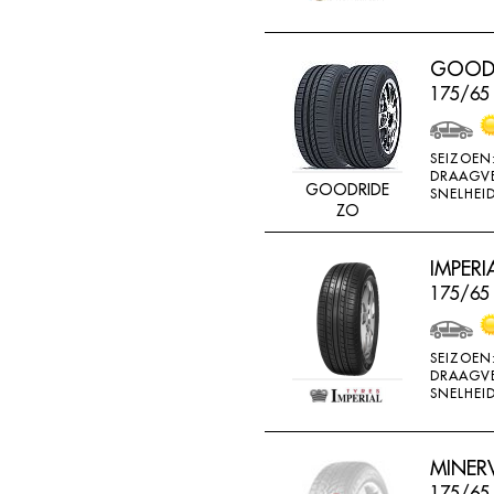
GOODR
175/65
SEIZOEN
DRAAGV
GOODRIDE
SNELHEID
ZO
IMPERI
175/65 
SEIZOEN
DRAAGV
SNELHEID
MINERV
175/65