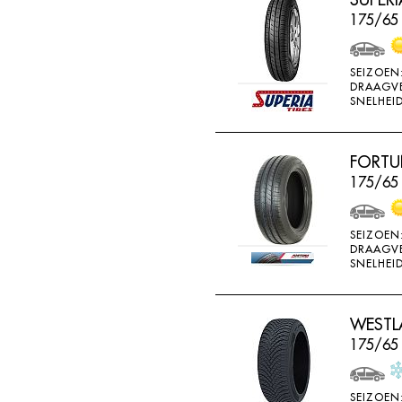
BRIDGESTONE
175/65
BRIWAY
CEAT
SEIZOEN
DRAAGV
CHAMP
SNELHEID
CHAOYANG
CHENG SHIN
FORTU
175/65 
CHENGSHIN
COMPASS
SEIZOEN
CONTINENTAL
DRAAGV
SNELHEID
COOPER
DEBICA
WESTLA
DIVERSEN
175/65
DONGFENG
DOUBLE COIN
SEIZOEN