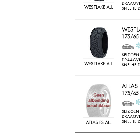
DRAAGV
DOUBLE STAR
WESTLAKE ALL
SNELHEID
DOUBLESTAR
DUNLOP
WESTLA
DURO
175/65
DURUN
EFFIPLUS
SEIZOEN
DRAAGV
WESTLAKE ALL
EP
SNELHEID
ESA TECAR
ESATECAR
ATLAS 
175/65
EVERGREEN
EVERMAX
SEIZOEN
FALKEN
DRAAGV
SNELHEID
ATLAS FS ALL
FARROAD
FATE