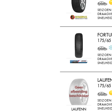
WEARWELL
SEIZOEN
WESTLAKE
DRAAGV
SNELHEID
WINDA
X-ICE
FORTU
YARTU
175/65 
YOKOHAMA
SEIZOEN
DRAAGV
SNELHEID
LAUFEN
175/65
SEIZOEN
DRAAGV
SNELHEID
LAUFENN