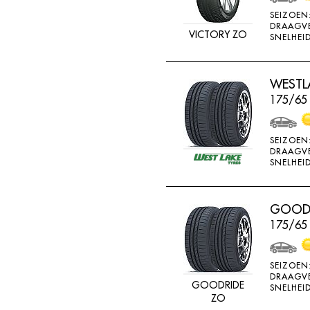
MV CAMION
SEIZOEN
DRAAGV
NANKANG
VICTORY ZO
SNELHEID
NEXEN
NOKIAN
WESTLA
175/65
NOKIAN ALLSEASO
NOVIO TIRE
SEIZOEN
OVATION
DRAAGV
SNELHEID
PERMANENT
PIRELLI
GOODR
PNEUMANT
175/65
POINTS
RA081
SEIZOEN
RA18
DRAAGV
GOODRIDE
SNELHEID
ZO
RA33