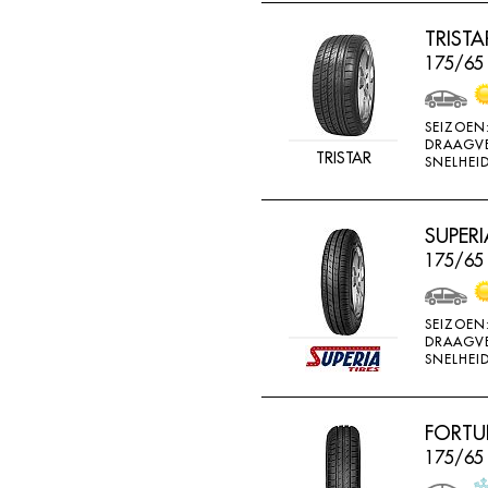
RADAR
TRIST
RAGGIORI
175/65
RESPA
RIKEN
SEIZOEN
DRAAGV
ROADSTONE
TRISTAR
SNELHEID
ROCKSTONE
ROTEX
SUPERI
175/65
RUNDERNEUERT
SAILUN
SEIZOEN
SAVA
DRAAGV
SNELHEID
SECURITY
SEMI-PRO
FORTU
SEMPERIT
175/65
SIME