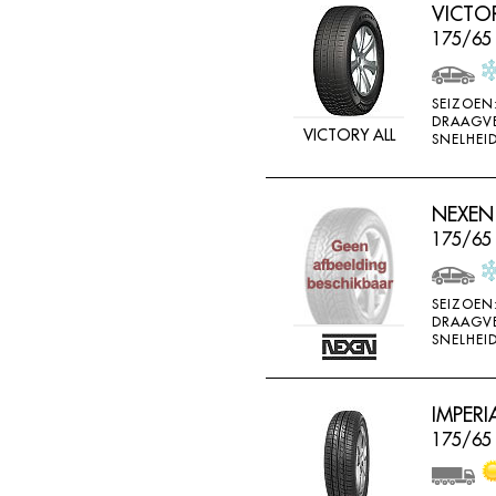
VICTO
175/65
SEIZOEN
DRAAGV
VICTORY ALL
SNELHEID
NEXEN
175/65
SEIZOEN
DRAAGV
SNELHEID
IMPERI
175/65 