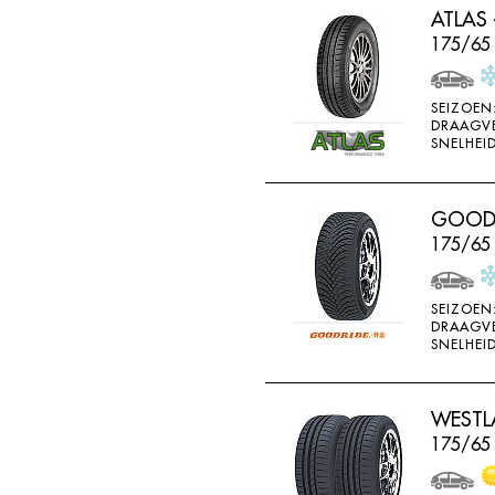
ATLAS 
HORIZON
175/65 
IMPERIAL
INFINITY
SEIZOEN
INTERSTATE
DRAAGV
SNELHEID
JINYU
JOYROAD
GOODRI
K107
175/65
K110
K115
SEIZOEN
DRAAGV
K117
SNELHEID
K117A
K120
WESTLA
K415
175/65
K425