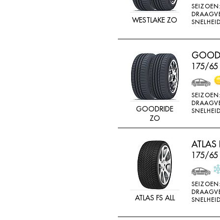
SEIZOEN
K715
DRAAGV
WESTLAKE ZO
SNELHEID
KENDA
KINFOREST
GOODR
KINGS TIRE
175/65
KINGS TYRE
KINGSTAR
SEIZOEN
KINGSTIRE
DRAAGV
GOODRIDE
SNELHEID
KINGSTYRE
ZO
KLEBER
ATLAS 
KORMORAN
175/65
KUMHO
LANDSAIL
SEIZOEN
DRAAGV
LASSA
ATLAS FS ALL
SNELHEID
LING LONG