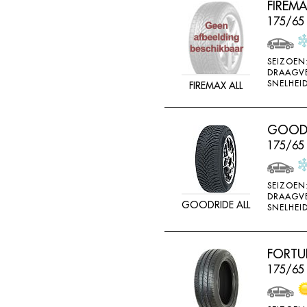
FIREM
FEDERAL
175/65
FELGEN
FIREMAX
SEIZOEN
DRAAGV
FIRESTONE
SNELHEID
FIREMAX ALL
FORCEUM
FORMULA
GOODRI
FORTUNA
175/65
FULDA
FULLRUN
SEIZOEN
DRAAGV
GOODRIDE ALL
GENERAL
SNELHEID
GERUTTI
GISLAVED
FORTU
175/65
GOFORM
GOLDWAY