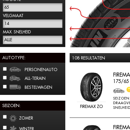
65
VELGMAAT
14
MAX. SNELHEID
ALLE
AUTOTYPE:
108 RESULTATEN
PERSONENAUTO
FIREMA
ALL-TERAIN
175/65
BESTELWAGEN
SEIZOEN
DRAAGV
SEIZOEN:
FIREMAX ZO
SNELHEID
ZOMER
FIREMA
WINTER