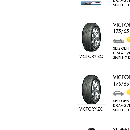
DRAAGV
ATTURO
SNELHEID
AUTOGREEN
AUTOGRIP
VICTO
175/65
AUTOGUARD
AVON
SEIZOEN
BARUM
DRAAGV
VICTORY ZO
SNELHEID
BARUM W
BCT
VICTO
BELSHINA
175/65
BF GOODRICH
BFGOODRICH
SEIZOEN
DRAAGV
BKT
VICTORY ZO
SNELHEID
BOTO
BRIDGESTON
SUPERI