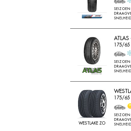
SONAR
SEIZOEN
DRAAGV
SONNY
SNELHEID
SPORTIVA
STARFIRE
ATLAS 
STARPERFORMER
175/65
SUNITRAC
SUNNY
SEIZOEN
DRAAGV
SUNTEK
SNELHEID
SUPERIA
SYRON
WESTLA
175/65
TAIFA
TAURUS
SEIZOEN
TEAMSTAR
DRAAGV
WESTLAKE ZO
SNELHEID
THREE A