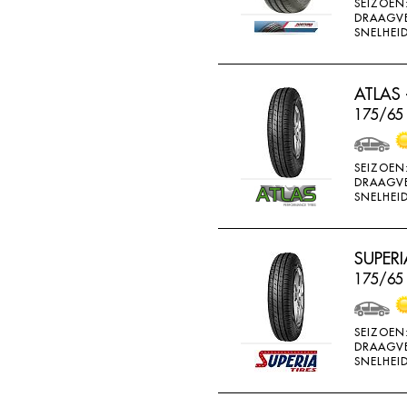
SEIZOEN
GOOD RIDE
DRAAGV
SNELHEID
GOODRICH
GOODRIDE
ATLAS 
GOODYEAR
175/65
GOWIND
GREMAX
SEIZOEN
DRAAGV
GRIPMAX
SNELHEID
GT RADIAL
H730
SUPERI
H740
175/65 
HAIDA
SEIZOEN
HANKOOK
DRAAGV
SNELHEID
HERO
HIFLY