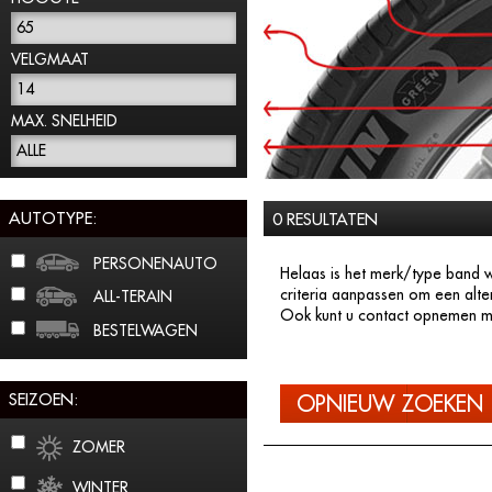
65
VELGMAAT
14
MAX. SNELHEID
ALLE
AUTOTYPE:
0 RESULTATEN
PERSONENAUTO
Helaas is het merk/type band w
criteria aanpassen om een alte
ALL-TERAIN
Ook kunt u contact opnemen me
BESTELWAGEN
SEIZOEN:
OPNIEUW ZOEKEN
ZOMER
WINTER