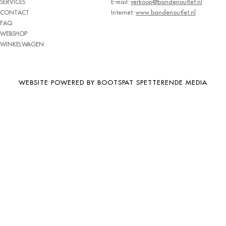
SERVICES
E-mail:
verkoop@bandenoutlet.nl
BRIDGESTONE
CONTACT
Internet:
www.bandenoutlet.nl
FAQ
BRIWAY
WEBSHOP
CEAT
WINKELWAGEN
CHAMP
CHAOYANG
WEBSITE POWERED BY BOOTSPAT SPETTERENDE MEDIA
CHENG SHIN
CHENGSHIN
COMPASS
CONTINENTAL
COOPER
DEBICA
DIVERSEN
DONGFENG
DOUBLE COIN