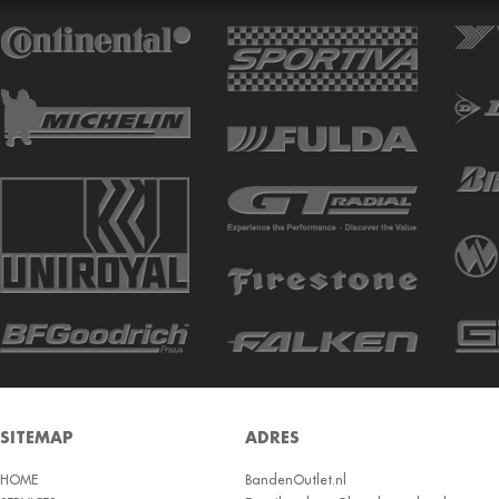
ATTURO
AUTOGREEN
AUTOGRIP
AUTOGUARD
AVON
BARUM
BARUM W
BCT
BELSHINA
BF GOODRICH
BFGOODRICH
BKT
SITEMAP
ADRES
BOTO
HOME
BRIDGESTON
BandenOutlet.nl