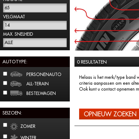
65
VELGMAAT
14
MAX. SNELHEID
ALLE
AUTOTYPE:
0 RESULTATEN
PERSONENAUTO
Helaas is het merk/type band w
criteria aanpassen om een alte
ALL-TERAIN
Ook kunt u contact opnemen me
BESTELWAGEN
SEIZOEN:
OPNIEUW ZOEKEN
ZOMER
WINTER