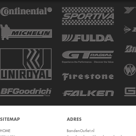
ATTURO
AUTOGREEN
AUTOGRIP
AUTOGUARD
AVON
BARUM
BARUM W
BCT
BELSHINA
BF GOODRICH
BFGOODRICH
BKT
SITEMAP
ADRES
BOTO
HOME
BRIDGESTON
BandenOutlet.nl