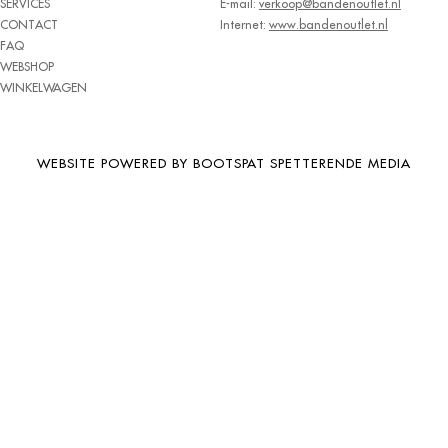
SERVICES
E-mail:
verkoop@bandenoutlet.nl
BRIDGESTONE
CONTACT
Internet:
www.bandenoutlet.nl
FAQ
BRIWAY
WEBSHOP
CEAT
WINKELWAGEN
CHAMP
CHAOYANG
WEBSITE POWERED BY BOOTSPAT SPETTERENDE MEDIA
CHENG SHIN
CHENGSHIN
COMPASS
CONTINENTAL
COOPER
DEBICA
DIVERSEN
DONGFENG
DOUBLE COIN