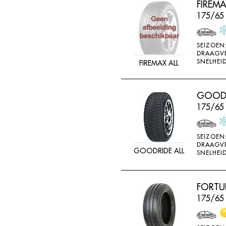
FIREM
FEDERAL
175/65
FELGEN
FIREMAX
SEIZOEN
DRAAGV
FIRESTONE
SNELHEID
FIREMAX ALL
FORCEUM
FORMULA
GOODRI
FORTUNA
175/65
FULDA
FULLRUN
SEIZOEN
DRAAGV
GOODRIDE ALL
GENERAL
SNELHEID
GERUTTI
GISLAVED
FORTU
175/65
GOFORM
GOLDWAY