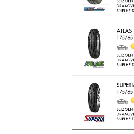
SEIZOEN
GOOD RIDE
DRAAGV
SNELHEID
GOODRICH
GOODRIDE
ATLAS 
GOODYEAR
175/65
GOWIND
GREMAX
SEIZOEN
DRAAGV
GRIPMAX
SNELHEID
GT RADIAL
H730
SUPERI
H740
175/65 
HAIDA
SEIZOEN
HANKOOK
DRAAGV
SNELHEID
HERO
HIFLY