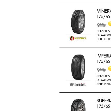
THREEA
MINERV
TIGAR
175/65 
TORQUE
TOYO
SEIZOEN
DRAAGV
TRACMAX
SNELHEID
TRISTAR
TYFOON
IMPERI
UNIGLORY
175/65
UNIROYAL
VEE-RUBBER
SEIZOEN
DRAAGV
VIKING
SNELHEID
VREDESTEIN
W442
SUPERI
175/65
WANLI