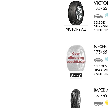
VICTO
175/65
SEIZOEN
DRAAGV
VICTORY ALL
SNELHEID
NEXEN
175/65
SEIZOEN
DRAAGV
SNELHEID
IMPERI
175/65 