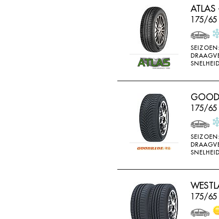
ATLAS 
HORIZON
175/65 
IMPERIAL
INFINITY
SEIZOEN
INTERSTATE
DRAAGV
SNELHEID
JINYU
JOYROAD
GOODRI
K107
175/65
K110
K115
SEIZOEN
DRAAGV
K117
SNELHEID
K117A
K120
WESTLA
K415
175/65
K425