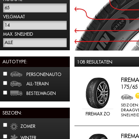
65
VELGMAAT
14
MAX. SNELHEID
ALLE
AUTOTYPE:
108 RESULTATEN
PERSONENAUTO
FIREMA
ALL-TERAIN
175/65
BESTELWAGEN
SEIZOEN
DRAAGV
SEIZOEN:
FIREMAX ZO
SNELHEID
ZOMER
FIREMA
WINTER