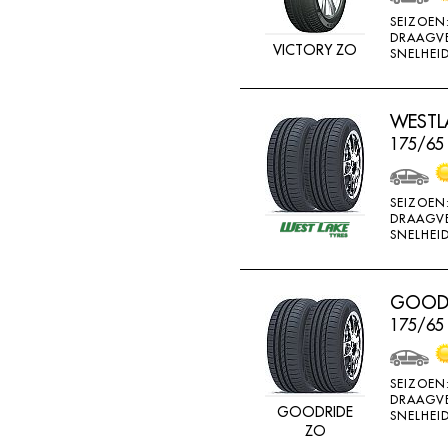
MV CAMION
SEIZOEN
DRAAGV
NANKANG
VICTORY ZO
SNELHEID
NEXEN
NOKIAN
WESTLA
175/65
NOKIAN ALLSEASO
NOVIO TIRE
SEIZOEN
OVATION
DRAAGV
SNELHEID
PERMANENT
PIRELLI
GOODR
PNEUMANT
175/65
POINTS
RA081
SEIZOEN
RA18
DRAAGV
GOODRIDE
SNELHEID
ZO
RA33