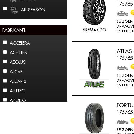
175/65
ALL SEASON
SEIZOEN
DRAAGV
FABRIKANT:
FIREMAX ZO
SNELHEID
ACCELERA
ATLAS 
ACHILLES
175/65 
AEOLUS
ALCAR
SEIZOEN
DRAAGV
ALCAR 5
SNELHEID
ALUTEC
APOLLO
FORTU
ARCTIC CLAW
175/65
ARROWSPEED
ATLAS
SEIZOEN