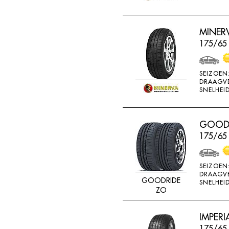
MINERV
175/65
SEIZOEN
DRAAGV
SNELHEID
GOODR
175/65
SEIZOEN
DRAAGV
GOODRIDE
SNELHEID
ZO
IMPERI
175/65 