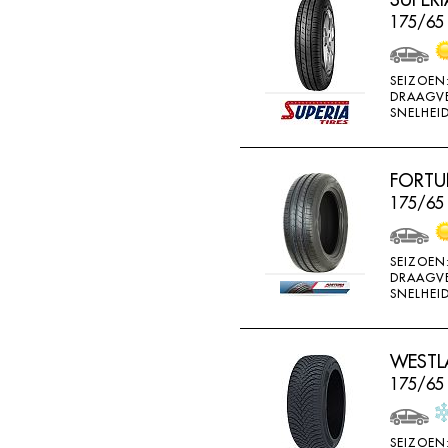
BRIDGESTONE
175/65
BRIWAY
CEAT
SEIZOEN
DRAAGV
CHAMP
SNELHEID
CHAOYANG
CHENG SHIN
FORTU
175/65 
CHENGSHIN
COMPASS
SEIZOEN
CONTINENTAL
DRAAGV
SNELHEID
COOPER
DEBICA
WESTLA
DIVERSEN
175/65
DONGFENG
DOUBLE COIN
SEIZOEN