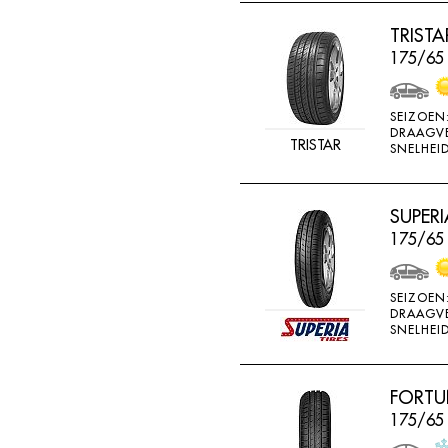
RADAR
TRIST
RAGGIORI
175/65
RESPA
RIKEN
SEIZOEN
DRAAGV
ROADSTONE
TRISTAR
SNELHEID
ROCKSTONE
ROTEX
SUPERI
175/65
RUNDERNEUERT
SAILUN
SEIZOEN
SAVA
DRAAGV
SNELHEID
SECURITY
SEMI-PRO
FORTU
SEMPERIT
175/65
SIME