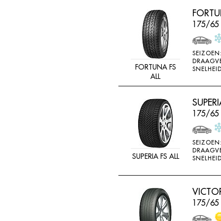
LINGLONG
FORTUN
LOADSTAR
175/65
MABOR
SEIZOEN
MALOYA
DRAAGV
FORTUNA FS
SNELHEID
MARANGONI
ALL
MARSHAL
SUPERI
MASTERSTEEL
175/65
MATADOR
MAXTREK
SEIZOEN
MAXXIS
DRAAGV
SUPERIA FS ALL
SNELHEID
MAYRUN
METEOR
VICTO
MICHELIN
175/65
MINERVA