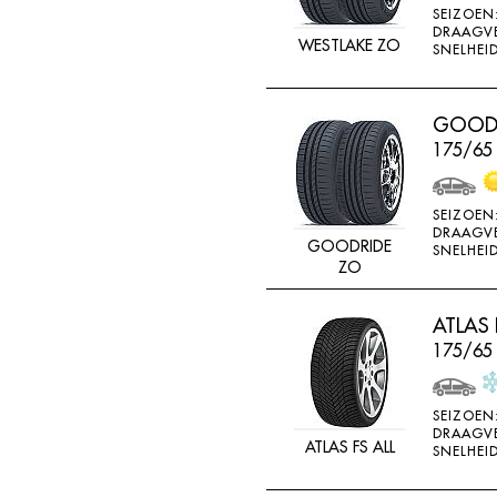
SEIZOEN
K715
DRAAGV
WESTLAKE ZO
SNELHEID
KENDA
KINFOREST
GOODR
KINGS TIRE
175/65
KINGS TYRE
KINGSTAR
SEIZOEN
KINGSTIRE
DRAAGV
GOODRIDE
SNELHEID
KINGSTYRE
ZO
KLEBER
ATLAS 
KORMORAN
175/65
KUMHO
LANDSAIL
SEIZOEN
DRAAGV
LASSA
ATLAS FS ALL
SNELHEID
LING LONG