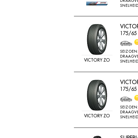
DRAAGV
ATTURO
SNELHEID
AUTOGREEN
AUTOGRIP
VICTO
175/65
AUTOGUARD
AVON
SEIZOEN
BARUM
DRAAGV
VICTORY ZO
SNELHEID
BARUM W
BCT
VICTO
BELSHINA
175/65
BF GOODRICH
BFGOODRICH
SEIZOEN
DRAAGV
BKT
VICTORY ZO
SNELHEID
BOTO
BRIDGESTON
SUPERI