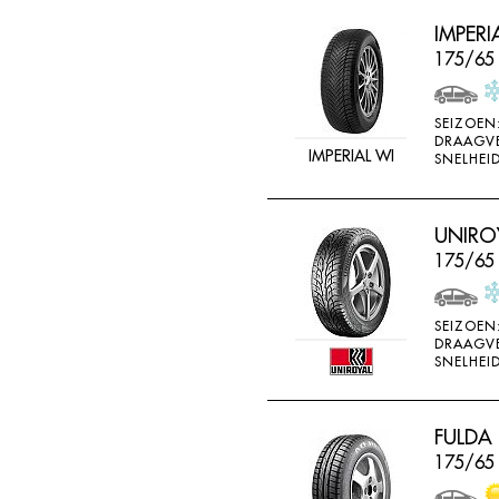
IMPER
175/65
SEIZOEN
DRAAGV
IMPERIAL WI
SNELHEID
UNIROY
175/65
SEIZOEN
DRAAGV
SNELHEID
FULDA
175/65