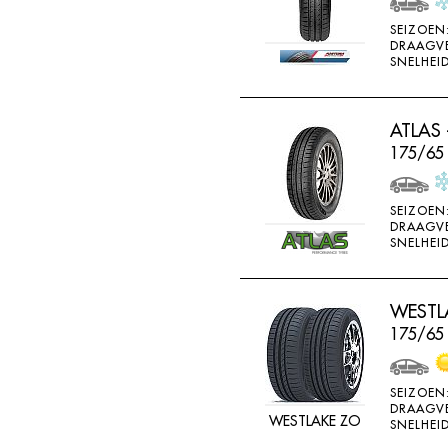
SONAR
SEIZOEN
DRAAGV
SONNY
SNELHEID
SPORTIVA
STARFIRE
ATLAS 
STARPERFORMER
175/65
SUNITRAC
SUNNY
SEIZOEN
DRAAGV
SUNTEK
SNELHEID
SUPERIA
SYRON
WESTLA
175/65
TAIFA
TAURUS
SEIZOEN
TEAMSTAR
DRAAGV
WESTLAKE ZO
SNELHEID
THREE A