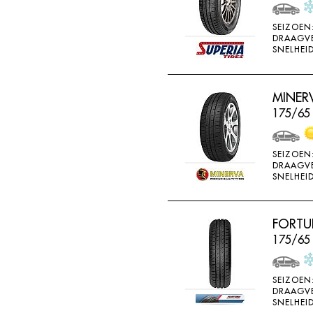
WEARWELL
SEIZOEN
WESTLAKE
DRAAGV
SNELHEID
WINDA
X-ICE
MINERV
YARTU
175/65
YOKOHAMA
SEIZOEN
DRAAGV
SNELHEID
FORTU
175/65 
SEIZOEN
DRAAGV
SNELHEID