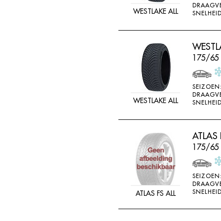
DRAAGV
DOUBLE STAR
WESTLAKE ALL
SNELHEID
DOUBLESTAR
DUNLOP
WESTLA
DURO
175/65
DURUN
EFFIPLUS
SEIZOEN
DRAAGV
WESTLAKE ALL
EP
SNELHEID
ESA TECAR
ESATECAR
ATLAS 
175/65
EVERGREEN
EVERMAX
SEIZOEN
FALKEN
DRAAGV
SNELHEID
ATLAS FS ALL
FARROAD
FATE