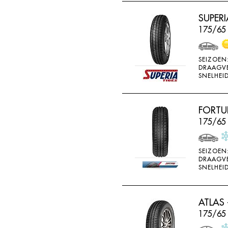
RADAR
SUPERI
RAGGIORI
175/65
RESPA
RIKEN
SEIZOEN
DRAAGV
ROADSTONE
SNELHEID
ROCKSTONE
ROTEX
FORTU
175/65
RUNDERNEUERT
SAILUN
SEIZOEN
SAVA
DRAAGV
SNELHEID
SECURITY
SEMI-PRO
ATLAS 
SEMPERIT
175/65
SIME