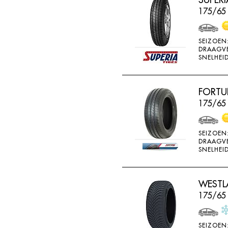
BRIDGESTONE
175/65
BRIWAY
CEAT
SEIZOEN
DRAAGV
CHAMP
SNELHEID
CHAOYANG
CHENG SHIN
FORTU
175/65 
CHENGSHIN
COMPASS
SEIZOEN
CONTINENTAL
DRAAGV
SNELHEID
COOPER
DEBICA
WESTLA
DIVERSEN
175/65
DONGFENG
DOUBLE COIN
SEIZOEN