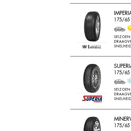
THREEA
IMPERI
TIGAR
175/65
TORQUE
TOYO
SEIZOEN
DRAAGV
TRACMAX
SNELHEID
TRISTAR
TYFOON
SUPERI
UNIGLORY
175/65
UNIROYAL
VEE-RUBBER
SEIZOEN
DRAAGV
VIKING
SNELHEID
VREDESTEIN
W442
MINERV
175/65
WANLI