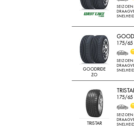
MV CAMION
SEIZOEN
DRAAGV
NANKANG
SNELHEID
NEXEN
NOKIAN
GOODR
175/65
NOKIAN ALLSEASO
NOVIO TIRE
SEIZOEN
OVATION
DRAAGV
GOODRIDE
SNELHEID
PERMANENT
ZO
PIRELLI
TRIST
PNEUMANT
175/65
POINTS
RA081
SEIZOEN
RA18
DRAAGV
TRISTAR
SNELHEID
RA33