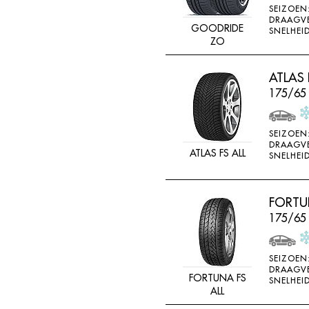
SEIZOEN
K715
DRAAGV
GOODRIDE
SNELHEID
KENDA
ZO
KINFOREST
ATLAS 
KINGS TIRE
175/65
KINGS TYRE
KINGSTAR
SEIZOEN
KINGSTIRE
DRAAGV
ATLAS FS ALL
SNELHEID
KINGSTYRE
KLEBER
FORTUN
KORMORAN
175/65
KUMHO
LANDSAIL
SEIZOEN
DRAAGV
LASSA
FORTUNA FS
SNELHEID
ALL
LING LONG