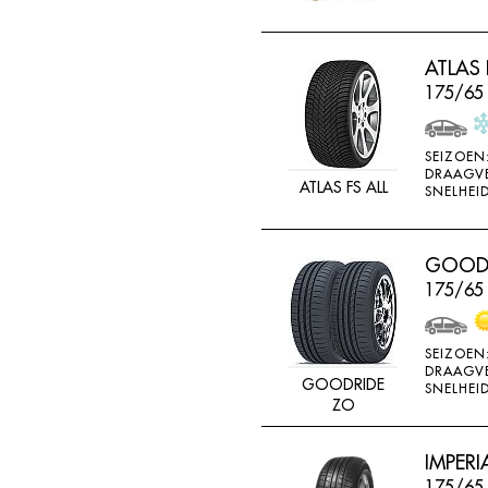
ATLAS 
175/65
SEIZOEN
DRAAGV
ATLAS FS ALL
SNELHEID
GOODR
175/65
SEIZOEN
DRAAGV
GOODRIDE
SNELHEID
ZO
IMPERI
175/65 