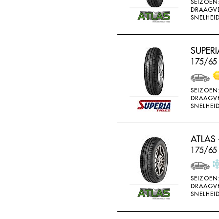
SEIZOEN
GOOD RIDE
DRAAGV
SNELHEID
GOODRICH
GOODRIDE
SUPERI
GOODYEAR
175/65 
GOWIND
GREMAX
SEIZOEN
DRAAGV
GRIPMAX
SNELHEID
GT RADIAL
H730
ATLAS 
H740
175/65 
HAIDA
SEIZOEN
HANKOOK
DRAAGV
SNELHEID
HERO
HIFLY