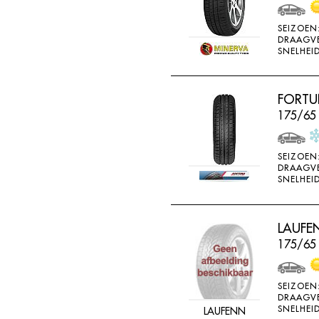
WEARWELL
SEIZOEN
WESTLAKE
DRAAGV
SNELHEID
WINDA
X-ICE
FORTU
YARTU
175/65 
YOKOHAMA
SEIZOEN
DRAAGV
SNELHEID
LAUFEN
175/65
SEIZOEN
DRAAGV
SNELHEID
LAUFENN