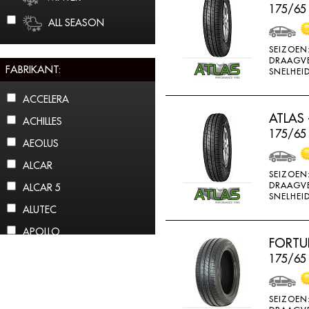
175/65 
ALL SEASON
SEIZOEN
DRAAGV
FABRIKANT:
SNELHEID
ACCELERA
ATLAS 
ACHILLES
175/65
AEOLUS
ALCAR
SEIZOEN
DRAAGV
ALCAR 5
SNELHEID
ALUTEC
APOLLO
FORTU
ARCTIC CLAW
175/65
ARROWSPEED
ATLAS
SEIZOEN