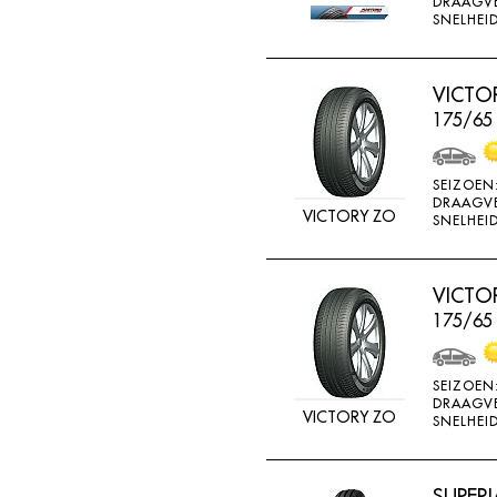
DRAAGV
ATTURO
SNELHEID
AUTOGREEN
AUTOGRIP
VICTO
175/65
AUTOGUARD
AVON
SEIZOEN
BARUM
DRAAGV
VICTORY ZO
SNELHEID
BARUM W
BCT
VICTO
BELSHINA
175/65
BF GOODRICH
BFGOODRICH
SEIZOEN
DRAAGV
BKT
VICTORY ZO
SNELHEID
BOTO
BRIDGESTON
SUPERI