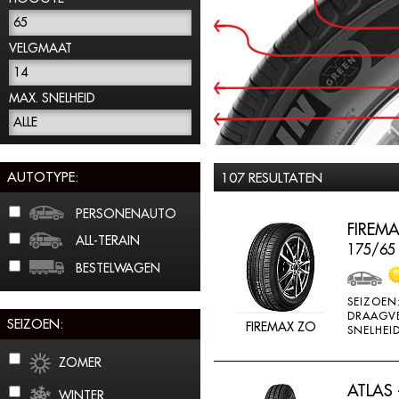
65
VELGMAAT
14
MAX. SNELHEID
ALLE
AUTOTYPE:
107 RESULTATEN
PERSONENAUTO
FIREMA
ALL-TERAIN
175/65
BESTELWAGEN
SEIZOEN
DRAAGV
SEIZOEN:
FIREMAX ZO
SNELHEID
ZOMER
ATLAS 
WINTER