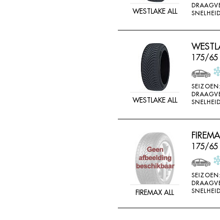
DRAAGV
DOUBLE STAR
WESTLAKE ALL
SNELHEID
DOUBLESTAR
DUNLOP
WESTLA
DURO
175/65
DURUN
EFFIPLUS
SEIZOEN
DRAAGV
WESTLAKE ALL
EP
SNELHEID
ESA TECAR
ESATECAR
FIREM
175/65
EVERGREEN
EVERMAX
SEIZOEN
FALKEN
DRAAGV
SNELHEID
FIREMAX ALL
FARROAD
FATE