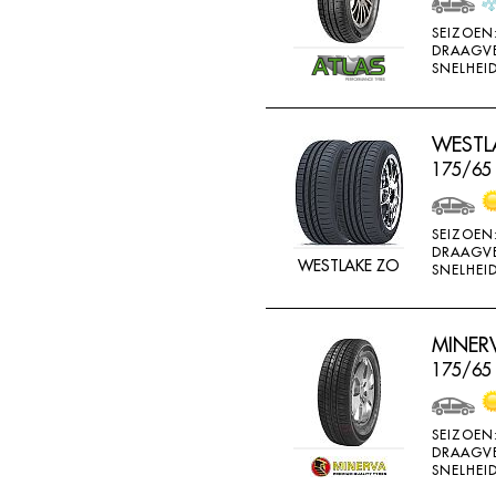
SONAR
SEIZOEN
DRAAGV
SONNY
SNELHEID
SPORTIVA
STARFIRE
WESTLA
STARPERFORMER
175/65
SUNITRAC
SUNNY
SEIZOEN
DRAAGV
SUNTEK
WESTLAKE ZO
SNELHEID
SUPERIA
SYRON
MINERV
175/65 
TAIFA
TAURUS
SEIZOEN
TEAMSTAR
DRAAGV
SNELHEID
THREE A