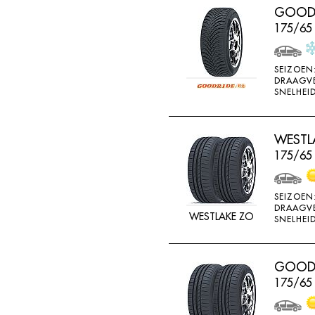
GOODRI
HORIZON
175/65
IMPERIAL
INFINITY
SEIZOEN
INTERSTATE
DRAAGV
SNELHEID
JINYU
JOYROAD
WESTLA
K107
175/65
K110
K115
SEIZOEN
DRAAGV
K117
WESTLAKE ZO
SNELHEID
K117A
K120
GOODR
K415
175/65
K425