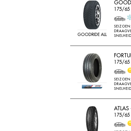
GOODRI
FEDERAL
175/65
FELGEN
FIREMAX
SEIZOEN
DRAAGV
FIRESTONE
GOODRIDE ALL
SNELHEID
FORCEUM
FORMULA
FORTU
FORTUNA
175/65
FULDA
FULLRUN
SEIZOEN
DRAAGV
GENERAL
SNELHEID
GERUTTI
GISLAVED
ATLAS 
175/65
GOFORM
GOLDWAY