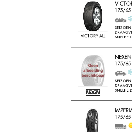
VICTO
175/65
SEIZOEN
DRAAGV
VICTORY ALL
SNELHEID
NEXEN
175/65
SEIZOEN
DRAAGV
SNELHEID
IMPERI
175/65 