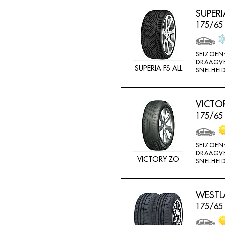
LINGLONG
SUPERI
LOADSTAR
175/65
MABOR
SEIZOEN
MALOYA
DRAAGV
SUPERIA FS ALL
SNELHEID
MARANGONI
MARSHAL
VICTO
MASTERSTEEL
175/65
MATADOR
MAXTREK
SEIZOEN
MAXXIS
DRAAGV
VICTORY ZO
SNELHEID
MAYRUN
METEOR
WESTLA
MICHELIN
175/65
MINERVA