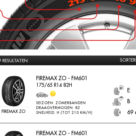
SORTER
9 RESULTATEN
FIREMAX ZO - FM601
175/65 R14 82H
E
B
SEIZOEN: ZOMERBANDEN
DRAAGVERMOGEN: 82
FIREMAX ZO
69 
SNELHEID: H (TOT 210 KM/H)
FIREMAX ZO - FM601