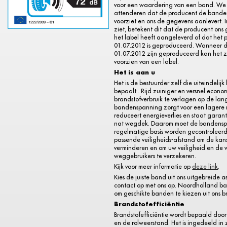
voor een waardering van een band. We 
attenderen dat de producent de bande
voorziet en ons de gegevens aanlevert. I
ziet, betekent dit dat de producent ons
het label heeft aangeleverd of dat het 
01.07.2012 is geproduceerd. Wanneer 
01.07.2012 zijn geproduceerd kan het zij
voorzien van een label.
Het is aan u
Het is de bestuurder zelf die uiteindelijk
bepaalt . Rijd zuiniger en versnel econo
brandstofverbruik te verlagen op de lange
bandenspanning zorgt voor een lagere 
reduceert energieverlies en staat garant
nat wegdek. Daarom moet de bandens
regelmatige basis worden gecontroleerd
passende veiligheids-afstand om de kan
verminderen en om uw veiligheid en de 
weggebruikers te verzekeren.
Kijk voor meer informatie op
deze link
.
Kies de juiste band uit ons uitgebreide a
contact op met ons op. Noordholland b
om geschikte banden te kiezen uit ons b
Brandstofefficiëntie
Brandstofefficiëntie wordt bepaald door
en de rolweerstand. Het is ingedeeld in 