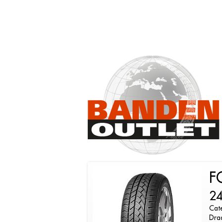
F
2
Cate
Dra