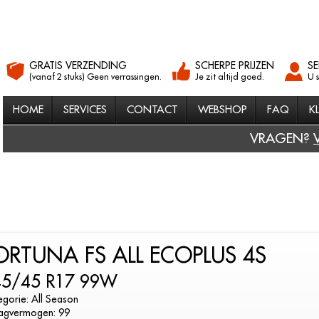
GRATIS VERZENDING
SCHERPE PRIJZEN
SE
(vanaf 2 stuks) Geen verrassingen.
Je zit altijd goed.
U 
HOME
SERVICES
CONTACT
WEBSHOP
FAQ
K
VRAGEN?
ORTUNA FS ALL ECOPLUS 4S
45/45 R17 99W
gorie: All Season
agvermogen: 99