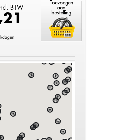
Toevoegen
 incl. BTW
aan
,21
bestelling
erkdagen