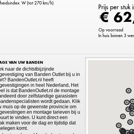
heidsindex: W (tot 270 km/h)
Prijs per stuk
€ 62
Op voorraad
In huis binnen 3 w
GE VAN UW BANDEN
k naar de dichtstbijzijnde
evestiging van Banden Outlet bij u in
rt? BandenOutlet.nl heeft
evestigingen in heel Nederland, Het
el is dat BandenOutlet.nl de montage
ndeerd door zelfstandige garasisten
bandenspecialisten wordt gedaan. Klik
w muis op de gewenste provincie om
evestingen en montage tarieven bij u
buurt te vinden. U kunt direct een
ak maken voor de dag en tijdstip dat
gelegen komt.