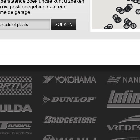
derstaande zoekfunctie kunt u zoeken
n uw postcodegebied naar een
melde garage.