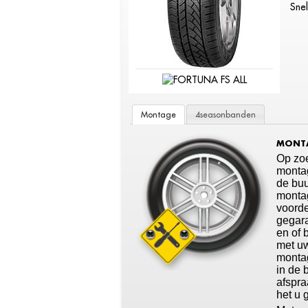
Snel
Montage
4seasonbanden
MONTA
Op zoe
montag
de buu
montag
voorde
gegara
en of 
met u
montag
in de 
afspra
het u 