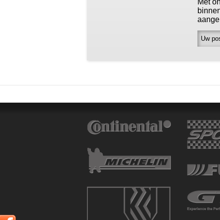
Met on
binne
aange