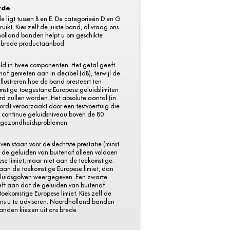
rde
ligt tussen B en E. De categorieën D en G
uikt. Kies zelf de juiste band, of vraag ons
holland banden helpt u om geschikte
s brede productaanbod.
eld in twee componenten. Het getal geeft
af gemeten aan in decibel (dB), terwijl de
llustreren hoe de band presteert ten
mstige toegestane Europese geluidslimiten
rd zullen worden. Het absolute aantal (in
wordt veroorzaakt door een testvoertuig die
n continue geluidsniveau boven de 80
t gezondheidsproblemen.
ven staan voor de slechtste prestatie (minst
t de geluiden van buitenaf alleen voldoen
se limiet, maar niet aan de toekomstige.
 aan de toekomstige Europese limiet, dan
eluidsgolven weergegeven. Een zwarte
geeft aan dat de geluiden van buitenaf
toekomstige Europese limiet. Kies zelf de
 ons u te adviseren. Noordholland banden
banden kiezen uit ons brede