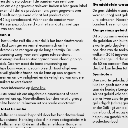
ren dat de producent de banden van een label
Gemiddelde waa
 en ons de gegevens aanlevert. Indien u hier geen label
tekent dit dat de producent ons geen gegevens over
De gemiddelde waarde 
l heeft aangeleverd of dat het product voor
worden (nog) niet gebr
012 is geproduceerd. Wanneer de banden voor
u te adviseren. Noord
12 zijn geproduceerd kan het zijn dat zij niet zijn
banden kiezen uit on
 van een label.
Omgevingsgeluid
 aan u
Dit pictogram is verde
e bestuurder zelf die uiteindelijk het brandstofverbruik
de geluiden van buiten
. Rijd zuiniger en versnel economisch om het
zwarte geluidsgolven i
fverbruik te verlagen op de lange termijn. De juiste
opzichte van de toeko
panning zorgt voor een lagere rolweerstand,
welke in 2016 ingevoe
t energieverlies en staat garant voor ideaal grip op
dB) is het geluid dat 
dek. Daarom moet de bandenspanning op
de 80 km passeert. Ee
tige basis worden gecontroleerd. Houd altijd een
decibel kan leiden to
e veiligheids-afstand om de kans op een ongeval te
Symbolen
eren en om uw veiligheid en de veiligheid van andere
Drie zwarte geluidsgol
uikers te verzekeren.
luid) en geeft aan da
r meer informatie op
deze link
.
aan de huidige Europe
juiste band uit ons uitgebreide assortiment of neem
Als het geluid voldoet
 op met ons op. Noordholland banden helpt u graag
zijn er twee zwarte g
ikte banden te kiezen uit ons brede assortiment.
geluidsgolf (stilste) 
onder 3dB ligt van de 
tofefficiëntie
juiste band, of vraag
fefficiëntie wordt bepaald door het brandstofverbruik
helpt u om geschikte 
lweerstand. Het is ingedeeld in zeven categorieën: A is
productaanbod.
 efficiënte en G de minst efficiënte klasse. Banden in