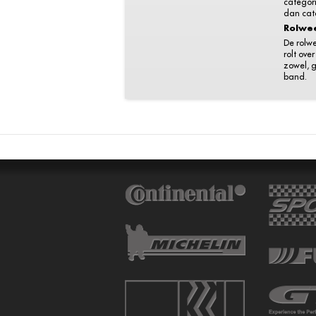
categori
dan cat
Rolwe
De rolw
rolt ove
zowel, g
band.