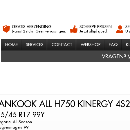
GRATIS VERZENDING
SCHERPE PRIJZEN
SE
(vanaf 2 stuks) Geen verrassingen.
Je zit altijd goed.
U 
HOME
SERVICES
CONTACT
WEBSHOP
FAQ
K
VRAGEN?
ANKOOK ALL H750 KINERGY 4S2
5/45 R17 99Y
gorie: All Season
agvermogen: 99