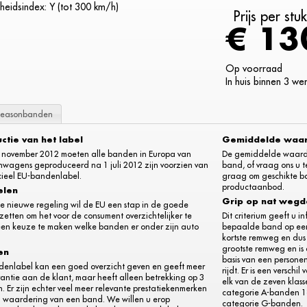
heidsindex: Y (tot 300 km/h)
Prijs per stu
€ 13
Op voorraad
In huis binnen 3 w
seasonbanden
uctie van het label
Gemiddelde waa
 november 2012 moeten alle banden in Europa van
De gemiddelde waarde l
nwagens geproduceerd na 1 juli 2012 zijn voorzien van
band, of vraag ons u t
cieel EU-bandenlabel.
graag om geschikte ba
productaanbod.
elen
Grip op nat weg
e nieuwe regeling wil de EU een stap in de goede
 zetten om het voor de consument overzichtelijker te
Dit criterium geeft u 
en keuze te maken welke banden er onder zijn auto
bepaalde band op een
kortste remweg en dus
grootste remweg en is 
en
basis van een persone
denlabel kan een goed overzicht geven en geeft meer
rijdt. Er is een versch
antie aan de klant, maar heeft alleen betrekking op 3
elk van de zeven klass
. Er zijn echter veel meer relevante prestatiekenmerken
categorie A-banden 18
n waardering van een band. We willen u erop
categorie G-banden.