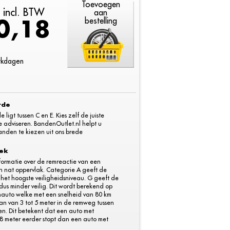
Toevoegen
k incl. BTW
aan
0,18
bestelling
erkdagen
rde
igt tussen C en E. Kies zelf de juiste
e adviseren. BandenOutlet.nl helpt u
nden te kiezen uit ons brede
dek
informatie over de remreactie van een
 nat oppervlak. Categorie A geeft de
 het hoogste veiligheidsniveau. G geeft de
dus minder veilig. Dit wordt berekend op
nauto welke met een snelheid van 80 km
il van van 3 tot 5 meter in de remweg tussen
en. Dit betekent dat een auto met
 meter eerder stopt dan een auto met