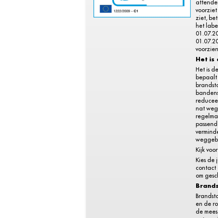
attende
voorziet
ziet, be
het labe
01.07.2
01.07.20
voorzien
Het is
Het is d
bepaalt 
brandsto
bandens
reduceer
nat weg
regelma
passend
vermind
weggebr
Kijk voo
Kies de 
contact
om gesch
Brands
Brandsto
en de ro
de meest