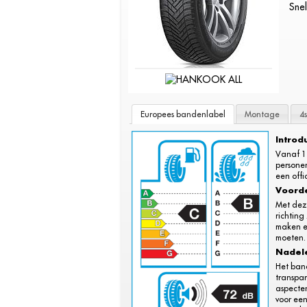
Snel
Europees bandenlabel
Montage
4
Introd
Vanaf 1
persone
een offi
Voord
Met dez
richting
maken e
moeten.
Nadel
Het ban
transpar
aspecten
voor ee