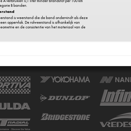
e A verbruiken 0,1 liter minder brandstof per 100 km
egorie B banden.
erstand
eerstand is weerstand die de band ondervindt als deze
r een oppervlak. De rolweerstand is afhankelijk van
eometrie en de consistentie van het materiaal van de