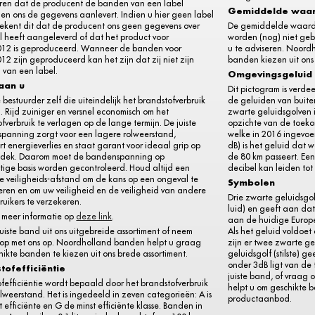
ren dat de producent de banden van een label
Gemiddelde waa
 en ons de gegevens aanlevert. Indien u hier geen label
tekent dit dat de producent ons geen gegevens over
De gemiddelde waarde 
l heeft aangeleverd of dat het product voor
worden (nog) niet gebr
012 is geproduceerd. Wanneer de banden voor
u te adviseren. Noord
12 zijn geproduceerd kan het zijn dat zij niet zijn
banden kiezen uit on
 van een label.
Omgevingsgeluid
 aan u
Dit pictogram is verde
e bestuurder zelf die uiteindelijk het brandstofverbruik
de geluiden van buiten
. Rijd zuiniger en versnel economisch om het
zwarte geluidsgolven i
fverbruik te verlagen op de lange termijn. De juiste
opzichte van de toeko
panning zorgt voor een lagere rolweerstand,
welke in 2016 ingevoe
t energieverlies en staat garant voor ideaal grip op
dB) is het geluid dat 
dek. Daarom moet de bandenspanning op
de 80 km passeert. Ee
tige basis worden gecontroleerd. Houd altijd een
decibel kan leiden to
e veiligheids-afstand om de kans op een ongeval te
Symbolen
eren en om uw veiligheid en de veiligheid van andere
Drie zwarte geluidsgol
uikers te verzekeren.
luid) en geeft aan da
r meer informatie op
deze link
.
aan de huidige Europe
juiste band uit ons uitgebreide assortiment of neem
Als het geluid voldoet
 op met ons op. Noordholland banden helpt u graag
zijn er twee zwarte g
ikte banden te kiezen uit ons brede assortiment.
geluidsgolf (stilste) 
onder 3dB ligt van de 
tofefficiëntie
juiste band, of vraag
fefficiëntie wordt bepaald door het brandstofverbruik
helpt u om geschikte 
lweerstand. Het is ingedeeld in zeven categorieën: A is
productaanbod.
 efficiënte en G de minst efficiënte klasse. Banden in