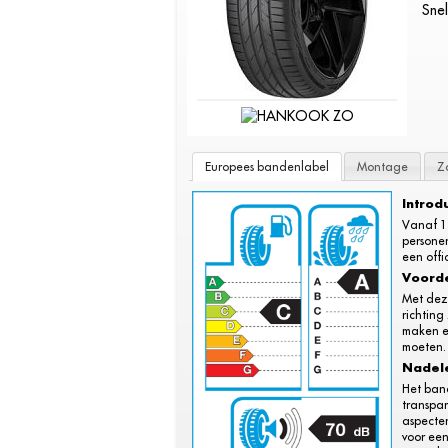
Snel
Europees bandenlabel
Montage
Z
Introd
Vanaf 1
persone
een offi
Voord
Met dez
richting
maken e
moeten.
Nadel
Het ban
transpar
aspecten
voor ee