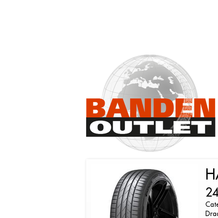
H
2
Cat
Dra