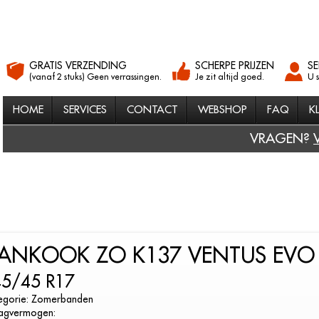
GRATIS VERZENDING
SCHERPE PRIJZEN
SE
(vanaf 2 stuks) Geen verrassingen.
Je zit altijd goed.
U 
HOME
SERVICES
CONTACT
WEBSHOP
FAQ
K
VRAGEN?
ANKOOK ZO K137 VENTUS EVO
45/45 R17
egorie: Zomerbanden
agvermogen: