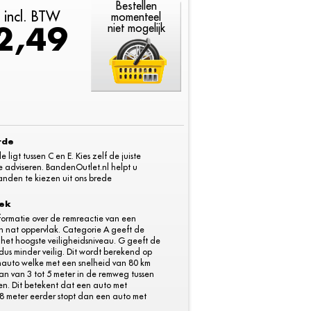
Bestellen
k incl. BTW
momenteel
2,49
niet mogelijk
rde
igt tussen C en E. Kies zelf de juiste
e adviseren. BandenOutlet.nl helpt u
nden te kiezen uit ons brede
dek
informatie over de remreactie van een
 nat oppervlak. Categorie A geeft de
 het hoogste veiligheidsniveau. G geeft de
dus minder veilig. Dit wordt berekend op
nauto welke met een snelheid van 80 km
il van van 3 tot 5 meter in de remweg tussen
en. Dit betekent dat een auto met
 meter eerder stopt dan een auto met