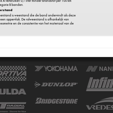
e A verbruiken 0,1 liter minder brandstof per 100 km
egorie B banden.
erstand
eerstand is weerstand die de band ondervindt als deze
r een oppervlak. De rolweerstand is afhankelijk van
eometrie en de consistentie van het materiaal van de