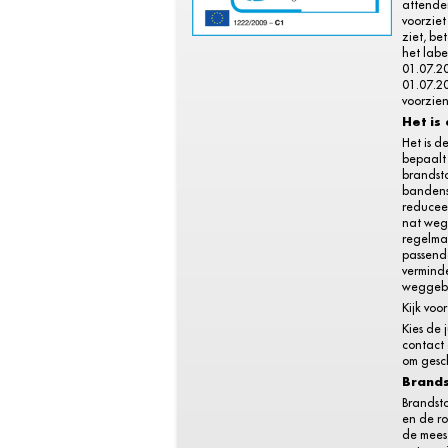
attende
voorziet
ziet, be
het labe
01.07.2
01.07.20
voorzien
Het is
Het is d
bepaalt 
brandsto
bandens
reduceer
nat weg
regelma
passend
vermind
weggebr
Kijk voo
Kies de 
contact
om gesch
Brands
Brandsto
en de ro
de meest