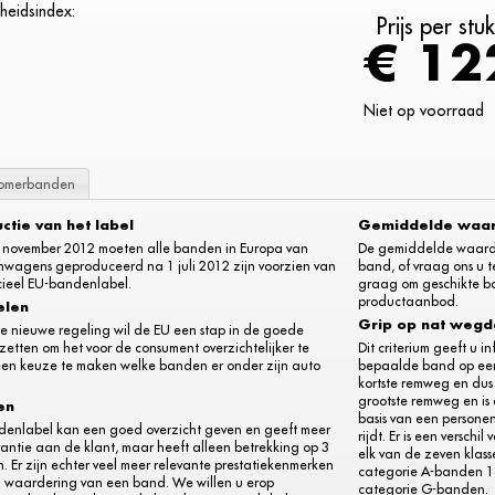
heidsindex:
Prijs per stu
€ 12
Niet op voorraad
omerbanden
uctie van het label
Gemiddelde waa
 november 2012 moeten alle banden in Europa van
De gemiddelde waarde l
nwagens geproduceerd na 1 juli 2012 zijn voorzien van
band, of vraag ons u t
cieel EU-bandenlabel.
graag om geschikte ba
productaanbod.
elen
Grip op nat weg
e nieuwe regeling wil de EU een stap in de goede
 zetten om het voor de consument overzichtelijker te
Dit criterium geeft u 
en keuze te maken welke banden er onder zijn auto
bepaalde band op een
kortste remweg en dus
grootste remweg en is 
en
basis van een persone
denlabel kan een goed overzicht geven en geeft meer
rijdt. Er is een versch
antie aan de klant, maar heeft alleen betrekking op 3
elk van de zeven klass
. Er zijn echter veel meer relevante prestatiekenmerken
categorie A-banden 18
n waardering van een band. We willen u erop
categorie G-banden.