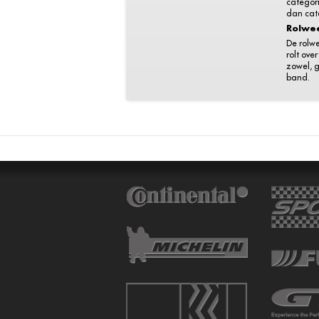
categori
dan cat
Rolwe
De rolw
rolt ove
zowel, g
band.