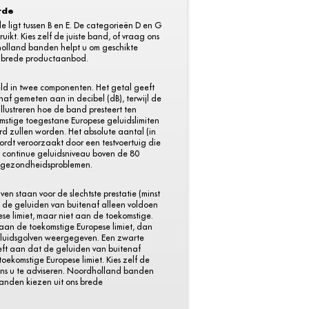
rde
ligt tussen B en E. De categorieën D en G
uikt. Kies zelf de juiste band, of vraag ons
holland banden helpt u om geschikte
s brede productaanbod.
eld in twee componenten. Het getal geeft
af gemeten aan in decibel (dB), terwijl de
llustreren hoe de band presteert ten
mstige toegestane Europese geluidslimiten
rd zullen worden. Het absolute aantal (in
wordt veroorzaakt door een testvoertuig die
n continue geluidsniveau boven de 80
t gezondheidsproblemen.
ven staan voor de slechtste prestatie (minst
t de geluiden van buitenaf alleen voldoen
se limiet, maar niet aan de toekomstige.
 aan de toekomstige Europese limiet, dan
eluidsgolven weergegeven. Een zwarte
geeft aan dat de geluiden van buitenaf
toekomstige Europese limiet. Kies zelf de
 ons u te adviseren. Noordholland banden
banden kiezen uit ons brede