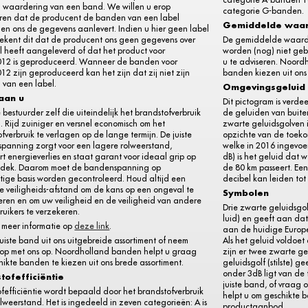
n waardering van een band. We willen u erop
categorie G-banden.
ren dat de producent de banden van een label
Gemiddelde waa
 en ons de gegevens aanlevert. Indien u hier geen label
tekent dit dat de producent ons geen gegevens over
De gemiddelde waarde 
l heeft aangeleverd of dat het product voor
worden (nog) niet gebr
012 is geproduceerd. Wanneer de banden voor
u te adviseren. Noord
12 zijn geproduceerd kan het zijn dat zij niet zijn
banden kiezen uit on
 van een label.
Omgevingsgeluid
 aan u
Dit pictogram is verde
e bestuurder zelf die uiteindelijk het brandstofverbruik
de geluiden van buiten
. Rijd zuiniger en versnel economisch om het
zwarte geluidsgolven i
fverbruik te verlagen op de lange termijn. De juiste
opzichte van de toeko
panning zorgt voor een lagere rolweerstand,
welke in 2016 ingevoe
t energieverlies en staat garant voor ideaal grip op
dB) is het geluid dat 
dek. Daarom moet de bandenspanning op
de 80 km passeert. Ee
tige basis worden gecontroleerd. Houd altijd een
decibel kan leiden to
e veiligheids-afstand om de kans op een ongeval te
Symbolen
eren en om uw veiligheid en de veiligheid van andere
Drie zwarte geluidsgol
uikers te verzekeren.
luid) en geeft aan da
r meer informatie op
deze link
.
aan de huidige Europe
juiste band uit ons uitgebreide assortiment of neem
Als het geluid voldoet
 op met ons op. Noordholland banden helpt u graag
zijn er twee zwarte g
ikte banden te kiezen uit ons brede assortiment.
geluidsgolf (stilste) 
onder 3dB ligt van de 
tofefficiëntie
juiste band, of vraag
fefficiëntie wordt bepaald door het brandstofverbruik
helpt u om geschikte 
lweerstand. Het is ingedeeld in zeven categorieën: A is
productaanbod.