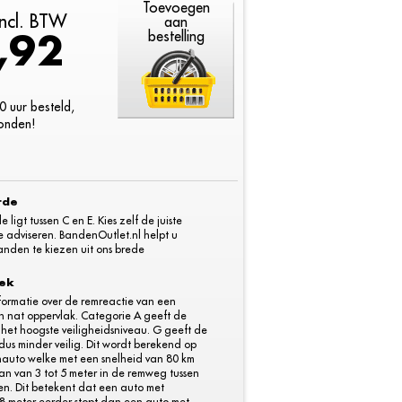
Toevoegen
 incl. BTW
aan
,92
bestelling
 uur besteld,
onden!
rde
igt tussen C en E. Kies zelf de juiste
e adviseren. BandenOutlet.nl helpt u
nden te kiezen uit ons brede
dek
informatie over de remreactie van een
 nat oppervlak. Categorie A geeft de
 het hoogste veiligheidsniveau. G geeft de
dus minder veilig. Dit wordt berekend op
nauto welke met een snelheid van 80 km
il van van 3 tot 5 meter in de remweg tussen
en. Dit betekent dat een auto met
 meter eerder stopt dan een auto met