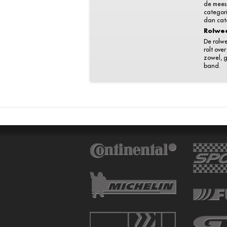
de meest
categori
dan cat
Rolwe
De rolw
rolt ove
zowel, g
band.