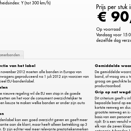
heidsindex: Y (tot 300 km/h)
Prijs per stuk
€ 90
Op voorraad
Vandaag voor 15:00
dezelfde dag verz
omerbanden
uctie van het label
Gemiddelde waa
 november 2012 moeten alle banden in Europa van
De gemiddelde waarde l
nwagens geproduceerd na 1 juli 2012 zijn voorzien van
band, of vraag ons u t
cieel EU-bandenlabel.
graag om geschikte ba
productaanbod.
elen
Grip op nat weg
e nieuwe regeling wil de EU een stap in de goede
 zetten om het voor de consument overzichtelijker te
Dit criterium geeft u 
en keuze te maken welke banden er onder zijn auto
bepaalde band op een
kortste remweg en dus
grootste remweg en is 
en
basis van een persone
denlabel kan een goed overzicht geven en geeft meer
rijdt. Er is een versch
antie aan de klant, maar heeft alleen betrekking op 3
elk van de zeven klass
. Er zijn echter veel meer relevante prestatiekenmerken
categorie A-banden 18