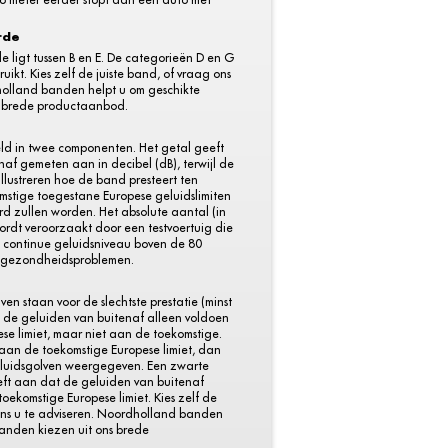
rde
ligt tussen B en E. De categorieën D en G
uikt. Kies zelf de juiste band, of vraag ons
holland banden helpt u om geschikte
s brede productaanbod.
eld in twee componenten. Het getal geeft
af gemeten aan in decibel (dB), terwijl de
llustreren hoe de band presteert ten
mstige toegestane Europese geluidslimiten
rd zullen worden. Het absolute aantal (in
wordt veroorzaakt door een testvoertuig die
n continue geluidsniveau boven de 80
t gezondheidsproblemen.
ven staan voor de slechtste prestatie (minst
t de geluiden van buitenaf alleen voldoen
se limiet, maar niet aan de toekomstige.
 aan de toekomstige Europese limiet, dan
eluidsgolven weergegeven. Een zwarte
geeft aan dat de geluiden van buitenaf
toekomstige Europese limiet. Kies zelf de
 ons u te adviseren. Noordholland banden
banden kiezen uit ons brede