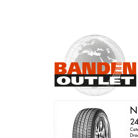
N
24
Cat
Dra