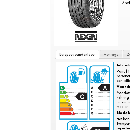
Snel
Europees bandenlabel
Montage
Z
Introd
Vanaf 1
persone
een offi
Voord
Met dez
richting
maken e
moeten.
Nadel
Het ban
transpar
aspecten