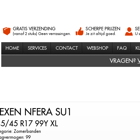
GRATIS VERZENDING
SCHERPE PRIJZEN
SE
(vanaf 2 stuks) Geen verrassingen.
Je zit altijd goed.
U 
HOME
SERVICES
CONTACT
WEBSHOP
FAQ
K
VRAGEN?
EXEN NFERA SU1
5/45 R17 99Y XL
egorie: Zomerbanden
agvermogen: 99