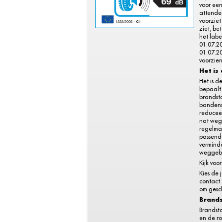
voor ee
attende
voorziet
ziet, be
het labe
01.07.2
01.07.20
voorzien
Het is
Het is d
bepaalt 
brandsto
bandens
reduceer
nat weg
regelma
passend
vermind
weggebr
Kijk voo
Kies de 
contact
om gesch
Brands
Brandsto
en de ro