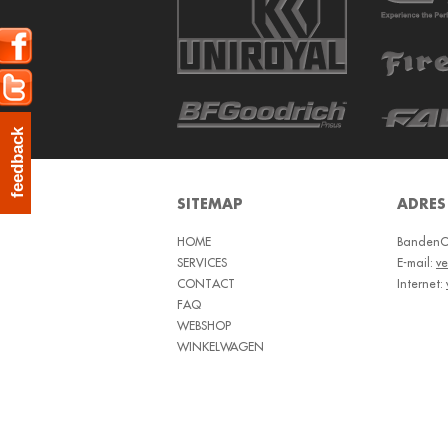
feedback
SITEMAP
ADRES
HOME
BandenOu
SERVICES
E-mail:
v
CONTACT
Internet:
FAQ
WEBSHOP
WINKELWAGEN