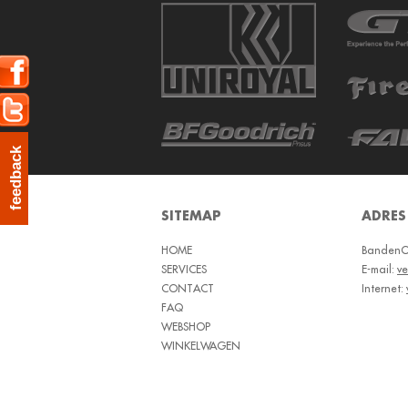
feedback
SITEMAP
ADRES
HOME
BandenOu
SERVICES
E-mail:
v
CONTACT
Internet:
FAQ
WEBSHOP
WINKELWAGEN