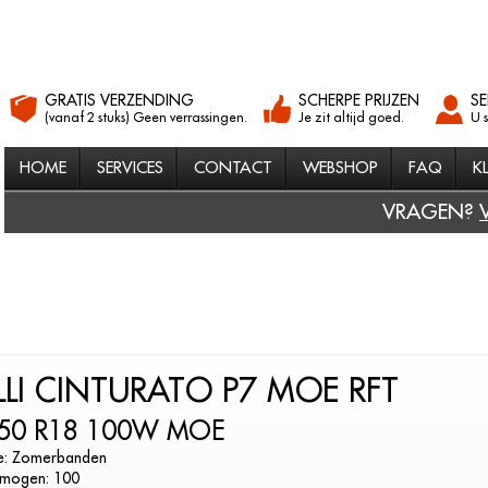
GRATIS VERZENDING
SCHERPE PRIJZEN
SE
(vanaf 2 stuks) Geen verrassingen.
Je zit altijd goed.
U 
HOME
SERVICES
CONTACT
WEBSHOP
FAQ
K
VRAGEN?
ELLI CINTURATO P7 MOE RFT
50 R18 100W MOE
e: Zomerbanden
mogen: 100