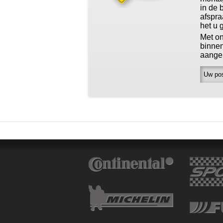
in de 
afspra
het u 
Met on
binne
aange