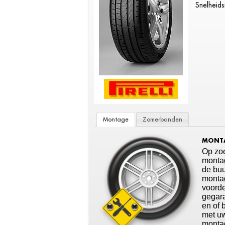
Snelheids
Montage
Zomerbanden
MONTA
Op zoe
montag
de buu
montag
voorde
gegara
en of 
met u
montag