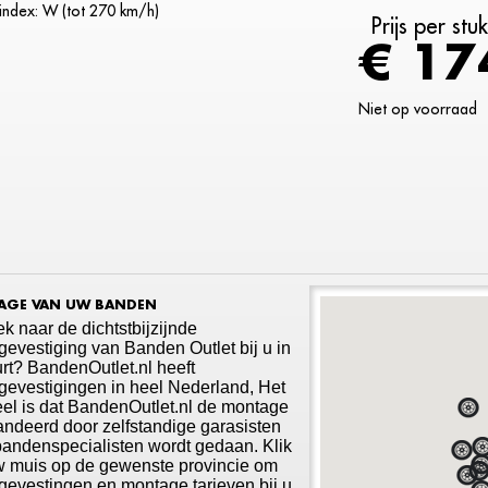
index: W (tot 270 km/h)
Prijs per stu
€ 17
Niet op voorraad
GE VAN UW BANDEN
k naar de dichtstbijzijnde
evestiging van Banden Outlet bij u in
rt? BandenOutlet.nl heeft
evestigingen in heel Nederland, Het
el is dat BandenOutlet.nl de montage
ndeerd door zelfstandige garasisten
bandenspecialisten wordt gedaan. Klik
w muis op de gewenste provincie om
evestingen en montage tarieven bij u