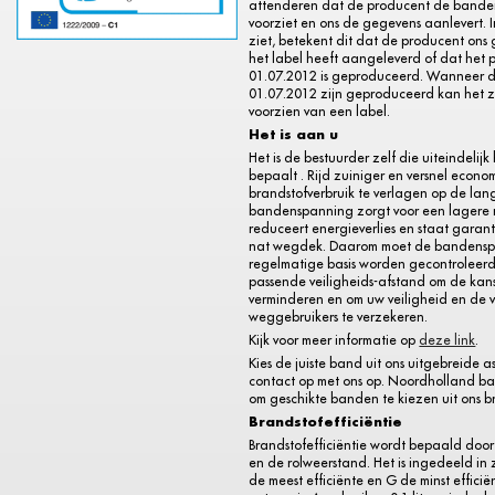
attenderen dat de producent de bande
voorziet en ons de gegevens aanlevert. I
ziet, betekent dit dat de producent ons
het label heeft aangeleverd of dat het 
01.07.2012 is geproduceerd. Wanneer 
01.07.2012 zijn geproduceerd kan het zij
voorzien van een label.
Het is aan u
Het is de bestuurder zelf die uiteindelijk
bepaalt . Rijd zuiniger en versnel econo
brandstofverbruik te verlagen op de lange
bandenspanning zorgt voor een lagere 
reduceert energieverlies en staat garant
nat wegdek. Daarom moet de bandens
regelmatige basis worden gecontroleerd
passende veiligheids-afstand om de kan
verminderen en om uw veiligheid en de 
weggebruikers te verzekeren.
Kijk voor meer informatie op
deze link
.
Kies de juiste band uit ons uitgebreide a
contact op met ons op. Noordholland b
om geschikte banden te kiezen uit ons b
Brandstofefficiëntie
Brandstofefficiëntie wordt bepaald door
en de rolweerstand. Het is ingedeeld in 
de meest efficiënte en G de minst efficië