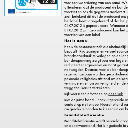
voor een waardering van een band. We 
attenderen dat de producent de bande
voorziet en ons de gegevens aanlevert. I
ziet, betekent dit dat de producent ons
het label heeft aangeleverd of dat het 
01.07.2012 is geproduceerd. Wanneer 
01.07.2012 zijn geproduceerd kan het zij
voorzien van een label.
Het is aan u
Het is de bestuurder zelf die uiteindelijk
bepaalt . Rijd zuiniger en versnel econo
brandstofverbruik te verlagen op de lange
bandenspanning zorgt voor een lagere 
reduceert energieverlies en staat garant
nat wegdek. Daarom moet de bandens
regelmatige basis worden gecontroleerd
passende veiligheids-afstand om de kan
verminderen en om uw veiligheid en de 
weggebruikers te verzekeren.
Kijk voor meer informatie op
deze link
.
Kies de juiste band uit ons uitgebreide a
contact op met ons op. Noordholland b
om geschikte banden te kiezen uit ons b
Brandstofefficiëntie
Brandstofefficiëntie wordt bepaald door
en de rolweerstand. Het is ingedeeld in 