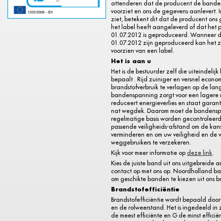
attenderen dat de producent de bande
voorziet en ons de gegevens aanlevert. I
ziet, betekent dit dat de producent ons
het label heeft aangeleverd of dat het 
01.07.2012 is geproduceerd. Wanneer 
01.07.2012 zijn geproduceerd kan het zij
voorzien van een label.
Het is aan u
Het is de bestuurder zelf die uiteindelijk
bepaalt . Rijd zuiniger en versnel econo
brandstofverbruik te verlagen op de lange
bandenspanning zorgt voor een lagere 
reduceert energieverlies en staat garant
nat wegdek. Daarom moet de bandens
regelmatige basis worden gecontroleerd
passende veiligheids-afstand om de kan
verminderen en om uw veiligheid en de 
weggebruikers te verzekeren.
Kijk voor meer informatie op
deze link
.
Kies de juiste band uit ons uitgebreide a
contact op met ons op. Noordholland b
om geschikte banden te kiezen uit ons b
Brandstofefficiëntie
Brandstofefficiëntie wordt bepaald door
en de rolweerstand. Het is ingedeeld in 
de meest efficiënte en G de minst efficië