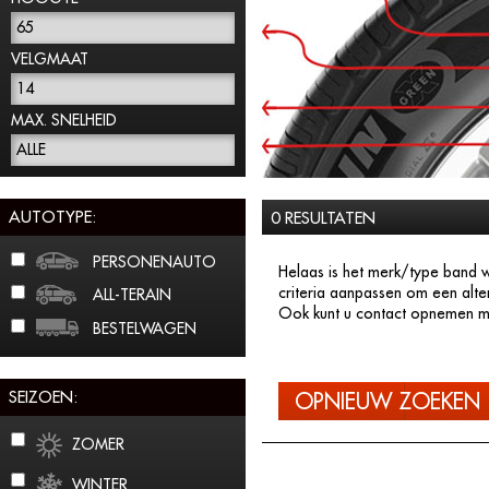
65
VELGMAAT
14
MAX. SNELHEID
ALLE
AUTOTYPE:
0 RESULTATEN
PERSONENAUTO
Helaas is het merk/type band w
criteria aanpassen om een alte
ALL-TERAIN
Ook kunt u contact opnemen me
BESTELWAGEN
SEIZOEN:
OPNIEUW ZOEKEN
ZOMER
WINTER