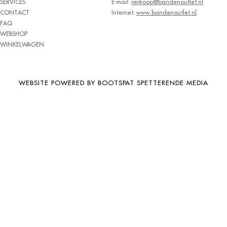
SERVICES
E-mail:
verkoop@bandenoutlet.nl
BRIDGESTONE
CONTACT
Internet:
www.bandenoutlet.nl
FAQ
BRIWAY
WEBSHOP
CEAT
WINKELWAGEN
CHAMP
CHAOYANG
WEBSITE POWERED BY BOOTSPAT SPETTERENDE MEDIA
CHENG SHIN
CHENGSHIN
COMPASS
CONTINENTAL
COOPER
DEBICA
DIVERSEN
DONGFENG
DOUBLE COIN