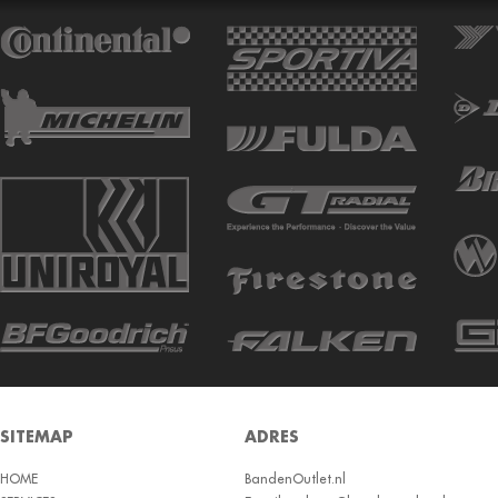
ATTURO
AUTOGREEN
AUTOGRIP
AUTOGUARD
AVON
BARUM
BARUM W
BCT
BELSHINA
BF GOODRICH
BFGOODRICH
BKT
SITEMAP
ADRES
BOTO
HOME
BRIDGESTON
BandenOutlet.nl