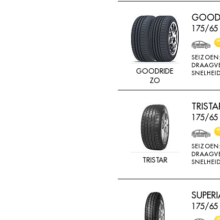
RADAR
GOODR
RAGGIORI
175/65
RESPA
RIKEN
SEIZOEN
DRAAGV
ROADSTONE
GOODRIDE
SNELHEID
ZO
ROCKSTONE
ROTEX
TRIST
175/65
RUNDERNEUERT
SAILUN
SEIZOEN
SAVA
DRAAGV
TRISTAR
SNELHEID
SECURITY
SEMI-PRO
SUPERI
SEMPERIT
175/65
SIME