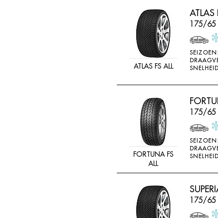
LINGLONG
ATLAS 
LOADSTAR
175/65
MABOR
SEIZOEN
MALOYA
DRAAGV
ATLAS FS ALL
SNELHEID
MARANGONI
MARSHAL
FORTUN
MASTERSTEEL
175/65
MATADOR
MAXTREK
SEIZOEN
MAXXIS
DRAAGV
FORTUNA FS
SNELHEID
MAYRUN
ALL
METEOR
SUPERI
MICHELIN
175/65
MINERVA