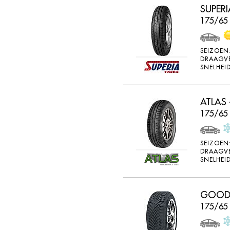
SUPERI
HORIZON
175/65 
IMPERIAL
INFINITY
SEIZOEN
INTERSTATE
DRAAGV
SNELHEID
JINYU
JOYROAD
ATLAS 
K107
175/65 
K110
K115
SEIZOEN
DRAAGV
K117
SNELHEID
K117A
K120
GOODRI
K415
175/65
K425