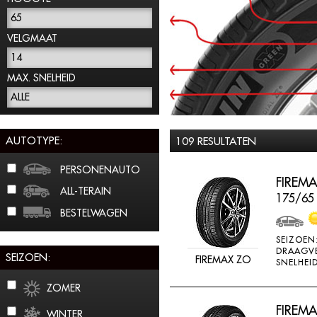
65
VELGMAAT
14
MAX. SNELHEID
ALLE
AUTOTYPE:
109 RESULTATEN
PERSONENAUTO
FIREMA
ALL-TERAIN
175/65
BESTELWAGEN
SEIZOEN
DRAAGV
SEIZOEN:
FIREMAX ZO
SNELHEID
ZOMER
FIREMA
WINTER