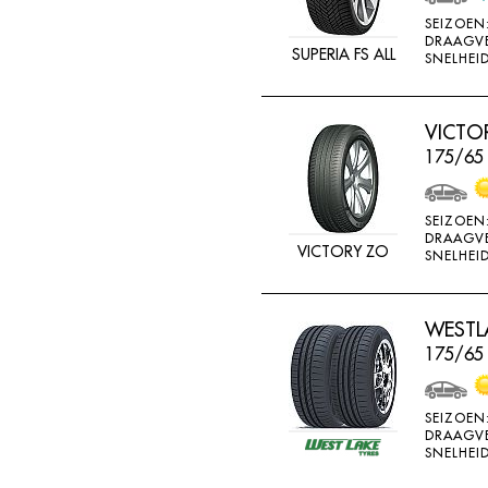
MV CAMION
SEIZOEN
DRAAGV
NANKANG
SUPERIA FS ALL
SNELHEID
NEXEN
NOKIAN
VICTO
175/65
NOKIAN ALLSEASO
NOVIO TIRE
SEIZOEN
OVATION
DRAAGV
VICTORY ZO
SNELHEID
PERMANENT
PIRELLI
WESTLA
PNEUMANT
175/65
POINTS
RA081
SEIZOEN
RA18
DRAAGV
SNELHEID
RA33