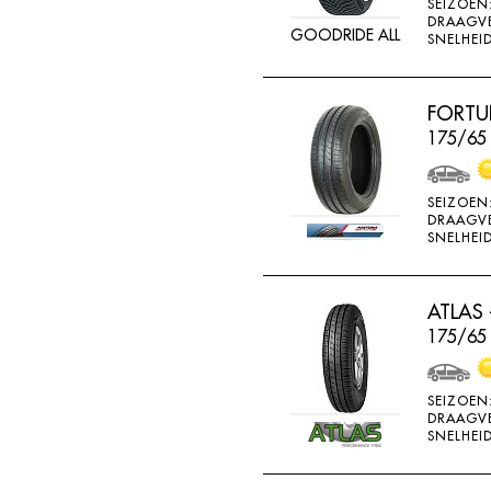
SEIZOEN
GOOD RIDE
DRAAGV
GOODRIDE ALL
SNELHEID
GOODRICH
GOODRIDE
FORTU
GOODYEAR
175/65
GOWIND
GREMAX
SEIZOEN
DRAAGV
GRIPMAX
SNELHEID
GT RADIAL
H730
ATLAS 
H740
175/65
HAIDA
SEIZOEN
HANKOOK
DRAAGV
SNELHEID
HERO
HIFLY