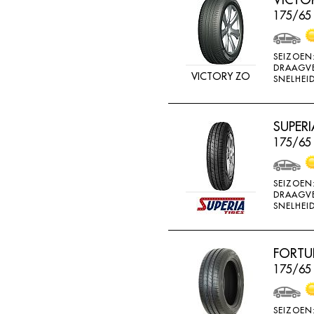
BRIDGESTONE
175/65
BRIWAY
CEAT
SEIZOEN
DRAAGV
VICTORY ZO
CHAMP
SNELHEID
CHAOYANG
CHENG SHIN
SUPERI
175/65
CHENGSHIN
COMPASS
SEIZOEN
CONTINENTAL
DRAAGV
SNELHEID
COOPER
DEBICA
FORTU
DIVERSEN
175/65 
DONGFENG
DOUBLE COIN
SEIZOEN