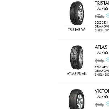
TRIST
175/65
SEIZOEN
DRAAGV
TRISTAR WI
SNELHEID
ATLAS 
175/65
SEIZOEN
DRAAGV
ATLAS FS ALL
SNELHEID
VICTO
175/65