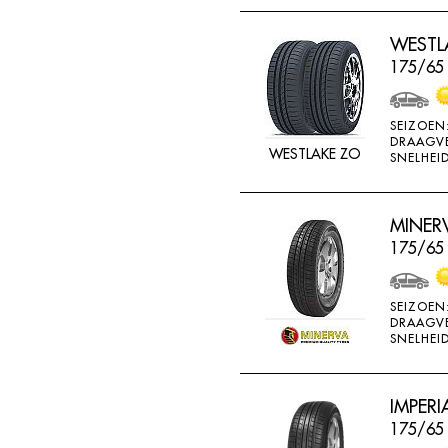
THREEA
WESTLA
TIGAR
175/65
TORQUE
TOYO
SEIZOEN
DRAAGV
TRACMAX
WESTLAKE ZO
SNELHEID
TRISTAR
TYFOON
MINERV
UNIGLORY
175/65 
UNIROYAL
VEE-RUBBER
SEIZOEN
DRAAGV
VIKING
SNELHEID
VREDESTEIN
W442
IMPERI
175/65
WANLI