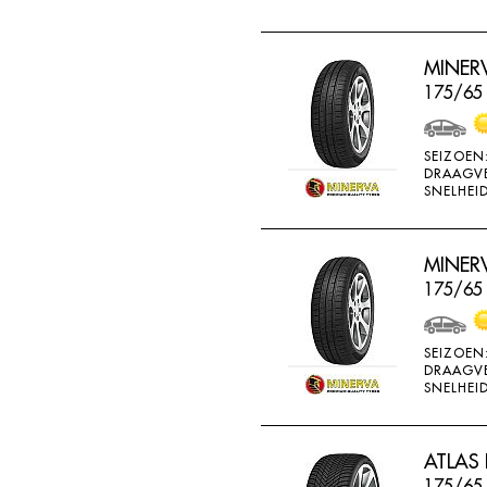
MINERV
175/65 
SEIZOEN
DRAAGV
SNELHEID
MINERV
175/65
SEIZOEN
DRAAGV
SNELHEID
ATLAS 
175/65