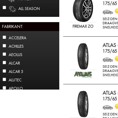
175/65
ALL SEASON
SEIZOEN
DRAAGV
FABRIKANT:
FIREMAX ZO
SNELHEID
ACCELERA
ATLAS 
ACHILLES
175/65 
AEOLUS
ALCAR
SEIZOEN
DRAAGV
ALCAR 5
SNELHEID
ALUTEC
APOLLO
ATLAS 
ARCTIC CLAW
175/65
ARROWSPEED
ATLAS
SEIZOEN