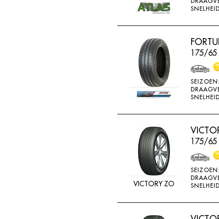
DRAAGV
ATTURO
SNELHEID
AUTOGREEN
AUTOGRIP
FORTU
175/65
AUTOGUARD
AVON
SEIZOEN
BARUM
DRAAGV
SNELHEID
BARUM W
BCT
VICTO
BELSHINA
175/65
BF GOODRICH
BFGOODRICH
SEIZOEN
DRAAGV
BKT
VICTORY ZO
SNELHEID
BOTO
BRIDGESTON
VICTO