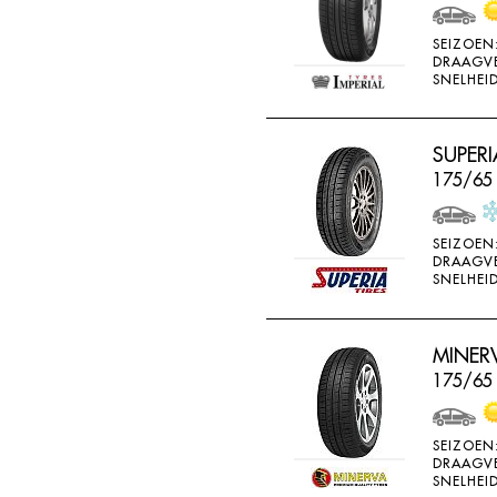
WEARWELL
SEIZOEN
WESTLAKE
DRAAGV
SNELHEID
WINDA
X-ICE
SUPERI
YARTU
175/65
YOKOHAMA
SEIZOEN
DRAAGV
SNELHEID
MINERV
175/65
SEIZOEN
DRAAGV
SNELHEID