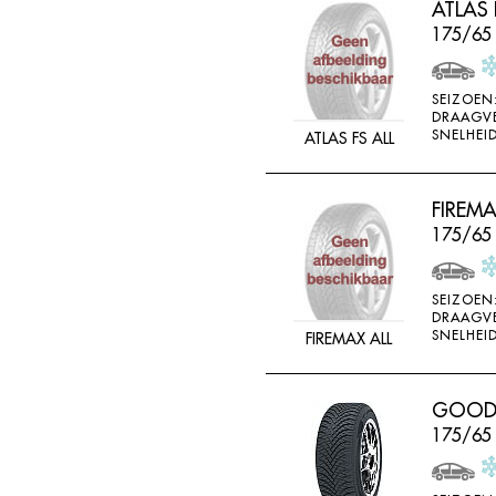
ATLAS 
FEDERAL
175/65
FELGEN
FIREMAX
SEIZOEN
DRAAGV
FIRESTONE
SNELHEID
ATLAS FS ALL
FORCEUM
FORMULA
FIREM
FORTUNA
175/65
FULDA
FULLRUN
SEIZOEN
DRAAGV
GENERAL
SNELHEID
FIREMAX ALL
GERUTTI
GISLAVED
GOODRI
175/65
GOFORM
GOLDWAY