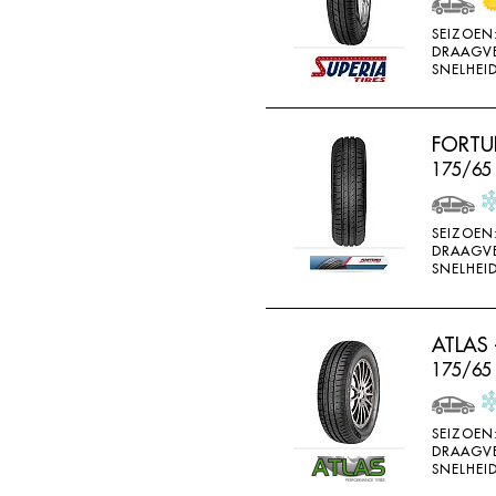
SONAR
SEIZOEN
SONNY
DRAAGV
SNELHEID
SPORTIVA
STARFIRE
FORTU
STARPERFORMER
175/65
SUNITRAC
SUNNY
SEIZOEN
DRAAGV
SUNTEK
SNELHEID
SUPERIA
SYRON
ATLAS 
175/65
TAIFA
TAURUS
SEIZOEN
TEAMSTAR
DRAAGV
SNELHEID
THREE A