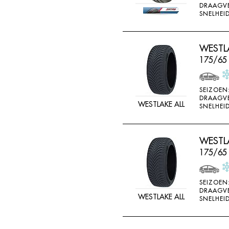
DRAAGV
DOUBLE STAR
SNELHEID
DOUBLESTAR
DUNLOP
WESTLA
DURO
175/65
DURUN
EFFIPLUS
SEIZOEN
DRAAGV
WESTLAKE ALL
EP
SNELHEID
ESA TECAR
ESATECAR
WESTLA
175/65
EVERGREEN
EVERMAX
SEIZOEN
FALKEN
DRAAGV
WESTLAKE ALL
SNELHEID
FARROAD
FATE