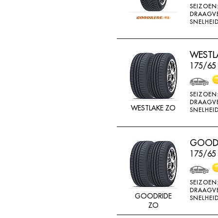
SEIZOEN
K715
DRAAGV
SNELHEID
KENDA
KINFOREST
WESTLA
KINGS TIRE
175/65
KINGS TYRE
KINGSTAR
SEIZOEN
KINGSTIRE
DRAAGV
WESTLAKE ZO
SNELHEID
KINGSTYRE
KLEBER
GOODR
KORMORAN
175/65
KUMHO
LANDSAIL
SEIZOEN
DRAAGV
LASSA
GOODRIDE
SNELHEID
ZO
LING LONG