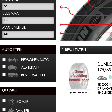
65
VELGMAAT
14
MAX. SNELHEID
ALLE
AUTOTYPE:
1 RESULTATEN
PERSONENAUTO
DUNLO
ALL-TERAIN
175/65
BESTELWAGEN
SEIZOEN
DRAAGV
SEIZOEN:
SNELHEID
ZOMER
WINTER