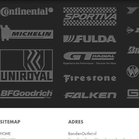
ATTURO
AUTOGREEN
AUTOGRIP
AUTOGUARD
AVON
BARUM
BARUM W
BCT
BELSHINA
BF GOODRICH
BFGOODRICH
BKT
SITEMAP
ADRES
BOTO
HOME
BRIDGESTON
BandenOutlet.nl