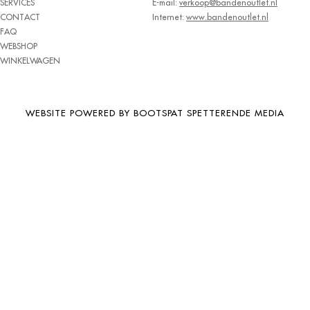
SERVICES
E-mail:
verkoop@bandenoutlet.nl
BRIDGESTONE
CONTACT
Internet:
www.bandenoutlet.nl
FAQ
BRIWAY
WEBSHOP
CEAT
WINKELWAGEN
CHAMP
CHAOYANG
WEBSITE POWERED BY BOOTSPAT SPETTERENDE MEDIA
CHENG SHIN
CHENGSHIN
COMPASS
CONTINENTAL
COOPER
DEBICA
DIVERSEN
DONGFENG
DOUBLE COIN