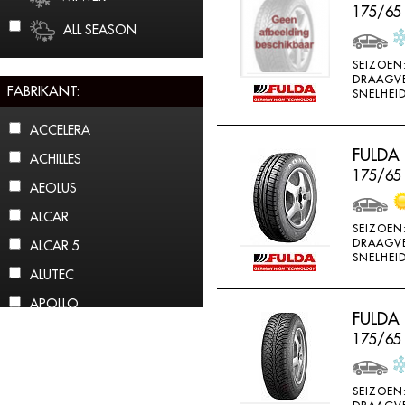
175/65
ALL SEASON
SEIZOEN
DRAAGV
FABRIKANT:
SNELHEID
ACCELERA
FULDA
ACHILLES
175/65
AEOLUS
ALCAR
SEIZOEN
DRAAGV
ALCAR 5
SNELHEID
ALUTEC
APOLLO
FULDA
ARCTIC CLAW
175/65
ARROWSPEED
ATLAS
SEIZOEN