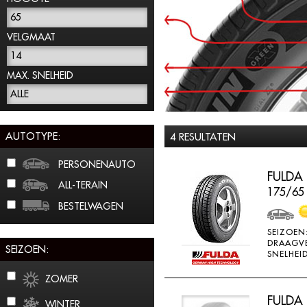
65
VELGMAAT
14
MAX. SNELHEID
ALLE
AUTOTYPE:
4 RESULTATEN
PERSONENAUTO
FULDA
ALL-TERAIN
175/65
BESTELWAGEN
SEIZOEN
DRAAGV
SEIZOEN:
SNELHEID
ZOMER
FULDA
WINTER