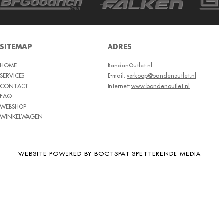
BRIDGESTONE
BRIWAY
CEAT
SITEMAP
ADRES
CHAMP
HOME
BandenOutlet.nl
CHAOYANG
SERVICES
E-mail:
verkoop@bandenoutlet.nl
CHENG SHIN
CONTACT
Internet:
www.bandenoutlet.nl
FAQ
CHENGSHIN
WEBSHOP
WINKELWAGEN
COMPASS
CONTINENTAL
COOPER
WEBSITE POWERED BY BOOTSPAT SPETTERENDE MEDIA
DEBICA
DIVERSEN
DONGFENG
DOUBLE COIN