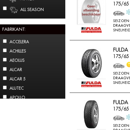
175/65
ALL SEASON
SEIZOEN
DRAAGV
FABRIKANT:
SNELHEID
ACCELERA
FULDA
ACHILLES
175/65
AEOLUS
ALCAR
SEIZOEN
DRAAGV
ALCAR 5
SNELHEID
ALUTEC
APOLLO
FULDA
ARCTIC CLAW
175/65
ARROWSPEED
ATLAS
SEIZOEN