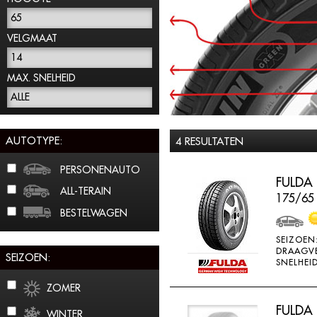
65
VELGMAAT
14
MAX. SNELHEID
ALLE
AUTOTYPE:
4 RESULTATEN
PERSONENAUTO
FULDA
ALL-TERAIN
175/65
BESTELWAGEN
SEIZOEN
DRAAGV
SEIZOEN:
SNELHEID
ZOMER
FULDA
WINTER