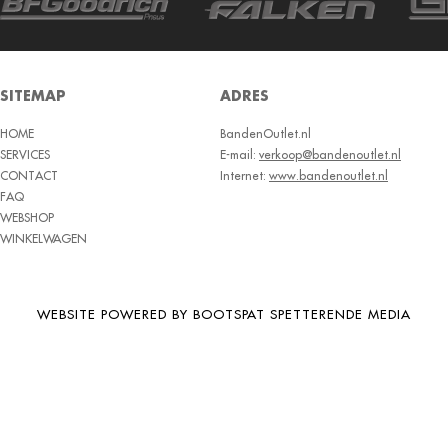
BRIDGESTONE
BRIWAY
CEAT
SITEMAP
ADRES
CHAMP
HOME
BandenOutlet.nl
CHAOYANG
SERVICES
E-mail:
verkoop@bandenoutlet.nl
CHENG SHIN
CONTACT
Internet:
www.bandenoutlet.nl
FAQ
CHENGSHIN
WEBSHOP
WINKELWAGEN
COMPASS
CONTINENTAL
COOPER
WEBSITE POWERED BY BOOTSPAT SPETTERENDE MEDIA
DEBICA
DIVERSEN
DONGFENG
DOUBLE COIN