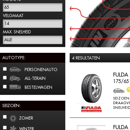
65
VELGMAAT
14
MAX. SNELHEID
ALLE
AUTOTYPE:
4 RESULTATEN
PERSONENAUTO
FULDA
ALL-TERAIN
175/65
BESTELWAGEN
SEIZOEN
DRAAGV
SEIZOEN:
SNELHEID
ZOMER
FULDA
WINTER