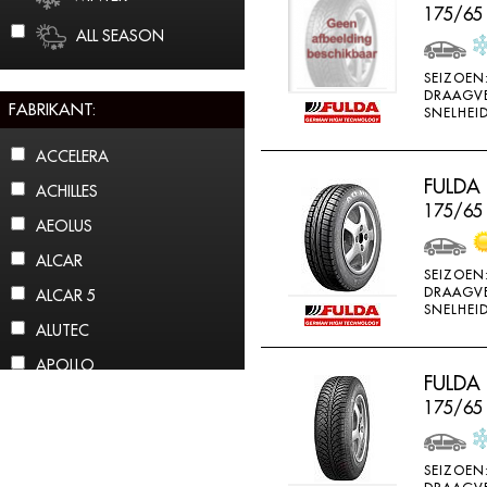
175/65
ALL SEASON
SEIZOEN
DRAAGV
FABRIKANT:
SNELHEID
ACCELERA
FULDA
ACHILLES
175/65
AEOLUS
ALCAR
SEIZOEN
DRAAGV
ALCAR 5
SNELHEID
ALUTEC
APOLLO
FULDA
ARCTIC CLAW
175/65
ARROWSPEED
ATLAS
SEIZOEN