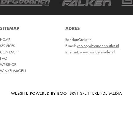
BRIDGESTONE
BRIWAY
CEAT
SITEMAP
ADRES
CHAMP
HOME
BandenOutlet.nl
CHAOYANG
SERVICES
E-mail:
verkoop@bandenoutlet.nl
CHENG SHIN
CONTACT
Internet:
www.bandenoutlet.nl
FAQ
CHENGSHIN
WEBSHOP
WINKELWAGEN
COMPASS
CONTINENTAL
COOPER
WEBSITE POWERED BY BOOTSPAT SPETTERENDE MEDIA
DEBICA
DIVERSEN
DONGFENG
DOUBLE COIN