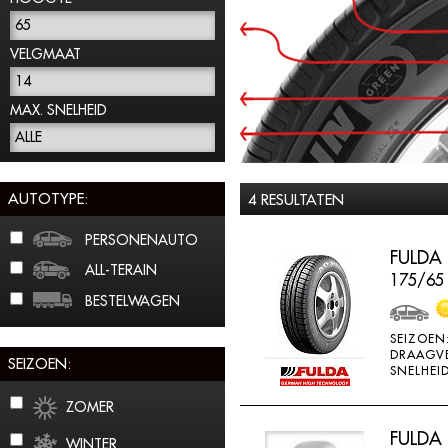
65
VELGMAAT
14
MAX. SNELHEID
ALLE
AUTOTYPE:
4 RESULTATEN
PERSONENAUTO
FULDA
ALL-TERAIN
175/65
BESTELWAGEN
SEIZOEN
DRAAGV
SEIZOEN:
SNELHEID
ZOMER
FULDA
WINTER