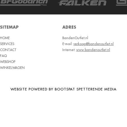
BRIDGESTONE
BRIWAY
CEAT
SITEMAP
ADRES
CHAMP
HOME
BandenOutlet.nl
CHAOYANG
SERVICES
E-mail:
verkoop@bandenoutlet.nl
CHENG SHIN
CONTACT
Internet:
www.bandenoutlet.nl
FAQ
CHENGSHIN
WEBSHOP
WINKELWAGEN
COMPASS
CONTINENTAL
COOPER
WEBSITE POWERED BY BOOTSPAT SPETTERENDE MEDIA
DEBICA
DIVERSEN
DONGFENG
DOUBLE COIN