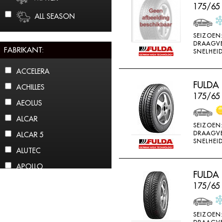
175/65
ALL SEASON
SEIZOEN
DRAAGV
FABRIKANT:
SNELHEID
ACCELERA
FULDA
ACHILLES
175/65
AEOLUS
ALCAR
SEIZOEN
DRAAGV
ALCAR 5
SNELHEID
ALUTEC
APOLLO
FULDA
ARCTIC CLAW
175/65
ARROWSPEED
ATLAS
SEIZOEN