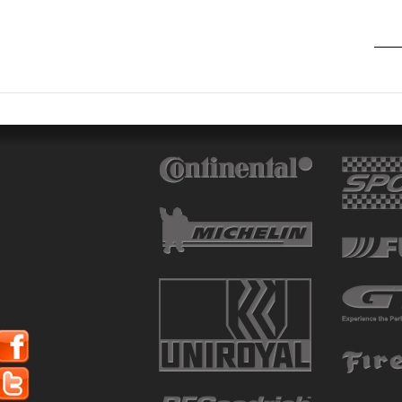
ATTURO
AUTOGREEN
AUTOGRIP
AUTOGUARD
AVON
BARUM
BARUM W
BCT
BELSHINA
BF GOODRICH
BFGOODRICH
BKT
BOTO
BRIDGESTON