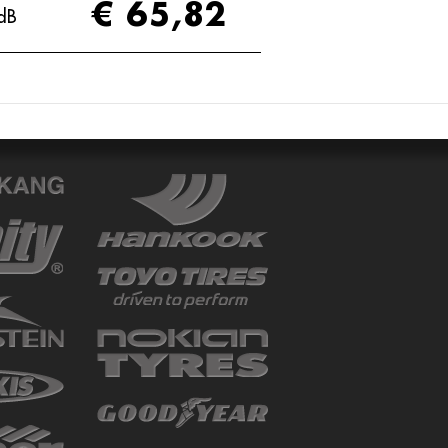
€ 65,82
dB