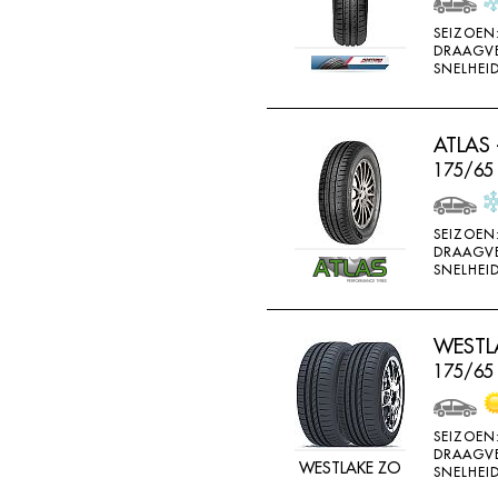
SONAR
SEIZOEN
DRAAGV
SONNY
SNELHEID
SPORTIVA
STARFIRE
ATLAS 
STARPERFORMER
175/65
SUNITRAC
SUNNY
SEIZOEN
DRAAGV
SUNTEK
SNELHEID
SUPERIA
SYRON
WESTLA
175/65
TAIFA
TAURUS
SEIZOEN
TEAMSTAR
DRAAGV
WESTLAKE ZO
SNELHEID
THREE A