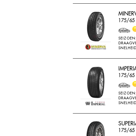
THREEA
MINERV
TIGAR
175/65 
TORQUE
TOYO
SEIZOEN
DRAAGV
TRACMAX
SNELHEID
TRISTAR
TYFOON
IMPERI
UNIGLORY
175/65
UNIROYAL
VEE-RUBBER
SEIZOEN
DRAAGV
VIKING
SNELHEID
VREDESTEIN
W442
SUPERI
175/65
WANLI