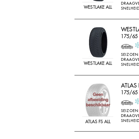
DRAAGV
DOUBLE STAR
WESTLAKE ALL
SNELHEID
DOUBLESTAR
DUNLOP
WESTLA
DURO
175/65
DURUN
EFFIPLUS
SEIZOEN
DRAAGV
WESTLAKE ALL
EP
SNELHEID
ESA TECAR
ESATECAR
ATLAS 
175/65
EVERGREEN
EVERMAX
SEIZOEN
FALKEN
DRAAGV
SNELHEID
ATLAS FS ALL
FARROAD
FATE