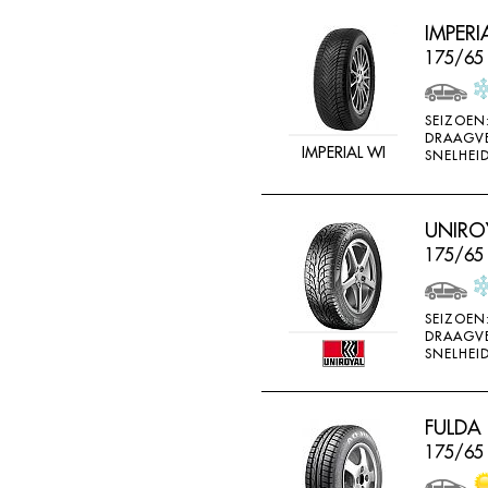
IMPER
175/65
SEIZOEN
DRAAGV
IMPERIAL WI
SNELHEID
UNIROY
175/65
SEIZOEN
DRAAGV
SNELHEID
FULDA
175/65