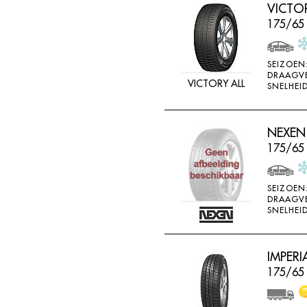
VICTO
175/65
SEIZOEN
DRAAGV
VICTORY ALL
SNELHEID
NEXEN
175/65
SEIZOEN
DRAAGV
SNELHEID
IMPERI
175/65 