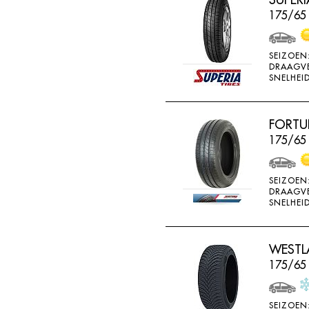
BRIDGESTONE
175/65
BRIWAY
CEAT
SEIZOEN
DRAAGV
CHAMP
SNELHEID
CHAOYANG
CHENG SHIN
FORTU
175/65 
CHENGSHIN
COMPASS
SEIZOEN
CONTINENTAL
DRAAGV
SNELHEID
COOPER
DEBICA
WESTLA
DIVERSEN
175/65
DONGFENG
DOUBLE COIN
SEIZOEN