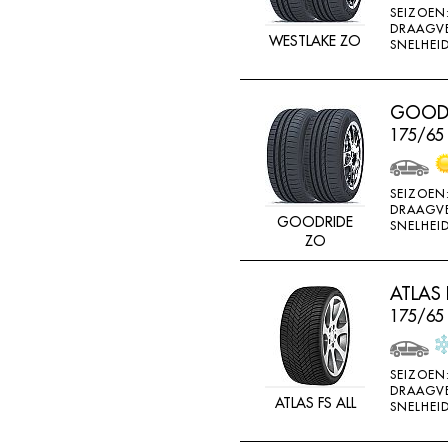
SEIZOEN
K715
DRAAGV
WESTLAKE ZO
SNELHEID
KENDA
KINFOREST
GOODR
KINGS TIRE
175/65
KINGS TYRE
KINGSTAR
SEIZOEN
KINGSTIRE
DRAAGV
GOODRIDE
SNELHEID
KINGSTYRE
ZO
KLEBER
ATLAS 
KORMORAN
175/65
KUMHO
LANDSAIL
SEIZOEN
DRAAGV
LASSA
ATLAS FS ALL
SNELHEID
LING LONG