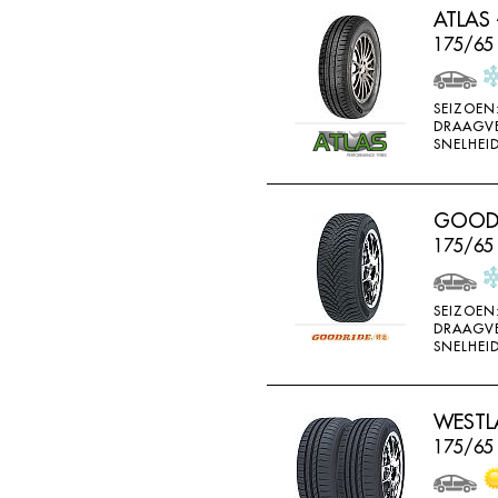
ATLAS 
HORIZON
175/65 
IMPERIAL
INFINITY
SEIZOEN
INTERSTATE
DRAAGV
SNELHEID
JINYU
JOYROAD
GOODRI
K107
175/65
K110
K115
SEIZOEN
DRAAGV
K117
SNELHEID
K117A
K120
WESTLA
K415
175/65
K425