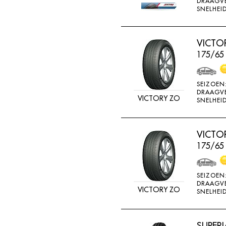
DRAAGV
ATTURO
SNELHEID
AUTOGREEN
AUTOGRIP
VICTO
175/65
AUTOGUARD
AVON
SEIZOEN
BARUM
DRAAGV
VICTORY ZO
SNELHEID
BARUM W
BCT
VICTO
BELSHINA
175/65
BF GOODRICH
BFGOODRICH
SEIZOEN
DRAAGV
BKT
VICTORY ZO
SNELHEID
BOTO
BRIDGESTON
SUPERI