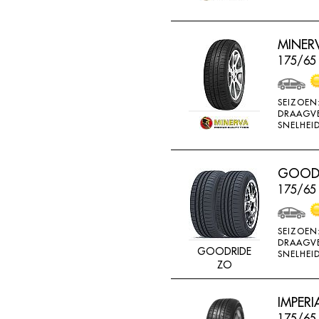
MINERV
175/65
SEIZOEN
DRAAGV
SNELHEID
GOODR
175/65
SEIZOEN
DRAAGV
GOODRIDE
SNELHEID
ZO
IMPERI
175/65 