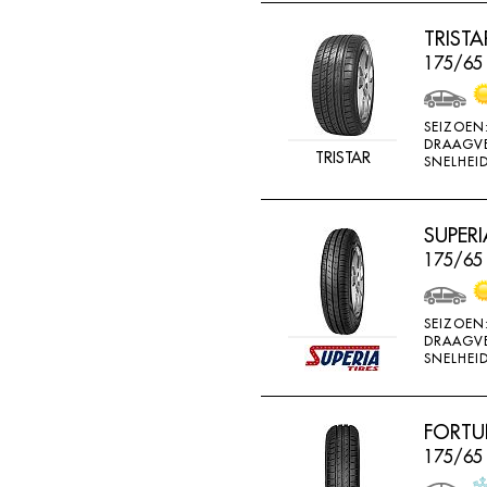
RADAR
TRIST
RAGGIORI
175/65
RESPA
RIKEN
SEIZOEN
DRAAGV
ROADSTONE
TRISTAR
SNELHEID
ROCKSTONE
ROTEX
SUPERI
175/65
RUNDERNEUERT
SAILUN
SEIZOEN
SAVA
DRAAGV
SNELHEID
SECURITY
SEMI-PRO
FORTU
SEMPERIT
175/65
SIME