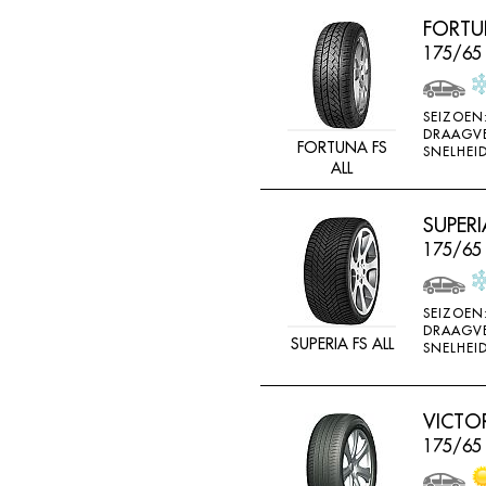
LINGLONG
FORTUN
LOADSTAR
175/65
MABOR
SEIZOEN
MALOYA
DRAAGV
FORTUNA FS
SNELHEID
MARANGONI
ALL
MARSHAL
SUPERI
MASTERSTEEL
175/65
MATADOR
MAXTREK
SEIZOEN
MAXXIS
DRAAGV
SUPERIA FS ALL
SNELHEID
MAYRUN
METEOR
VICTO
MICHELIN
175/65
MINERVA