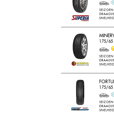
WEARWELL
SEIZOEN
WESTLAKE
DRAAGV
SNELHEID
WINDA
X-ICE
MINERV
YARTU
175/65
YOKOHAMA
SEIZOEN
DRAAGV
SNELHEID
FORTU
175/65 
SEIZOEN
DRAAGV
SNELHEID