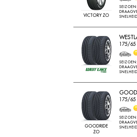
MV CAMION
SEIZOEN
DRAAGV
NANKANG
VICTORY ZO
SNELHEID
NEXEN
NOKIAN
WESTLA
175/65
NOKIAN ALLSEASO
NOVIO TIRE
SEIZOEN
OVATION
DRAAGV
SNELHEID
PERMANENT
PIRELLI
GOODR
PNEUMANT
175/65
POINTS
RA081
SEIZOEN
RA18
DRAAGV
GOODRIDE
SNELHEID
ZO
RA33