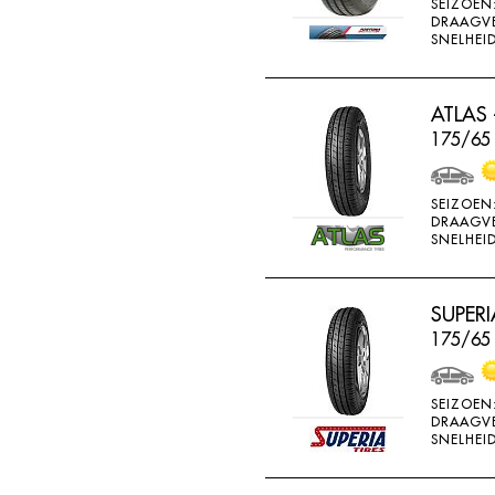
SEIZOEN
GOOD RIDE
DRAAGV
SNELHEID
GOODRICH
GOODRIDE
ATLAS 
GOODYEAR
175/65
GOWIND
GREMAX
SEIZOEN
DRAAGV
GRIPMAX
SNELHEID
GT RADIAL
H730
SUPERI
H740
175/65 
HAIDA
SEIZOEN
HANKOOK
DRAAGV
SNELHEID
HERO
HIFLY