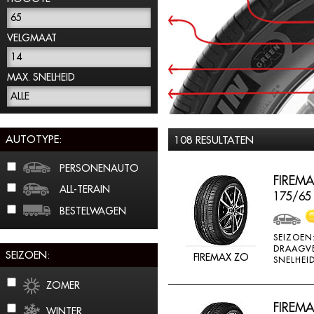
65
VELGMAAT
14
MAX. SNELHEID
ALLE
AUTOTYPE:
108 RESULTATEN
PERSONENAUTO
FIREMA
ALL-TERAIN
175/65
BESTELWAGEN
SEIZOEN
DRAAGV
SEIZOEN:
FIREMAX ZO
SNELHEID
ZOMER
FIREMA
WINTER