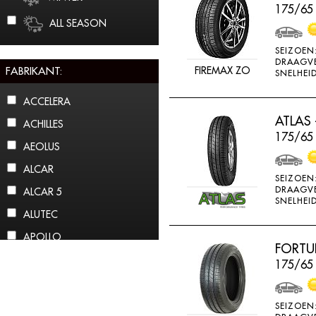
175/65
ALL SEASON
SEIZOEN
DRAAGV
FABRIKANT:
FIREMAX ZO
SNELHEID
ACCELERA
ATLAS 
ACHILLES
175/65 
AEOLUS
ALCAR
SEIZOEN
DRAAGV
ALCAR 5
SNELHEID
ALUTEC
APOLLO
FORTU
ARCTIC CLAW
175/65
ARROWSPEED
ATLAS
SEIZOEN