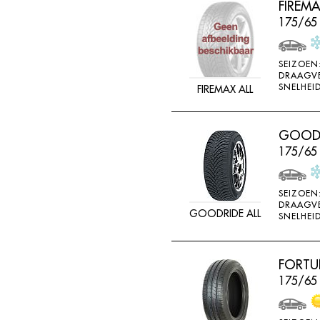
FIREM
FEDERAL
175/65
FELGEN
FIREMAX
SEIZOEN
DRAAGV
FIRESTONE
SNELHEID
FIREMAX ALL
FORCEUM
FORMULA
GOODRI
FORTUNA
175/65
FULDA
FULLRUN
SEIZOEN
DRAAGV
GOODRIDE ALL
GENERAL
SNELHEID
GERUTTI
GISLAVED
FORTU
175/65
GOFORM
GOLDWAY