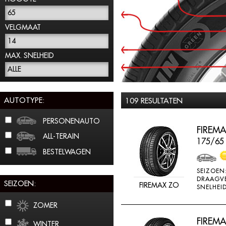
65
VELGMAAT
14
MAX. SNELHEID
ALLE
AUTOTYPE:
109 RESULTATEN
PERSONENAUTO
FIREMA
ALL-TERAIN
175/65
BESTELWAGEN
SEIZOEN
DRAAGV
SEIZOEN:
FIREMAX ZO
SNELHEID
ZOMER
FIREMA
WINTER