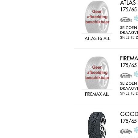
ATLAS 
FEDERAL
175/65
FELGEN
FIREMAX
SEIZOEN
DRAAGV
FIRESTONE
SNELHEID
ATLAS FS ALL
FORCEUM
FORMULA
FIREM
FORTUNA
175/65
FULDA
FULLRUN
SEIZOEN
DRAAGV
GENERAL
SNELHEID
FIREMAX ALL
GERUTTI
GISLAVED
GOODRI
175/65
GOFORM
GOLDWAY