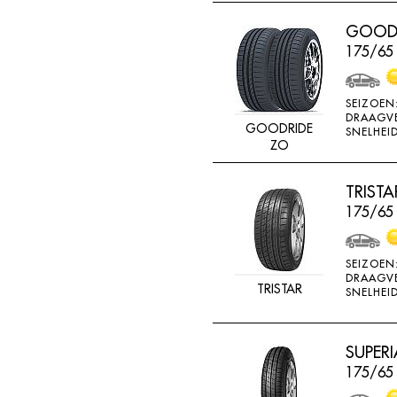
RADAR
GOODR
RAGGIORI
175/65
RESPA
RIKEN
SEIZOEN
DRAAGV
ROADSTONE
GOODRIDE
SNELHEID
ZO
ROCKSTONE
ROTEX
TRIST
175/65
RUNDERNEUERT
SAILUN
SEIZOEN
SAVA
DRAAGV
TRISTAR
SNELHEID
SECURITY
SEMI-PRO
SUPERI
SEMPERIT
175/65
SIME