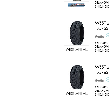
DRAAGV
DOUBLE STAR
SNELHEID
DOUBLESTAR
DUNLOP
WESTLA
DURO
175/65
DURUN
EFFIPLUS
SEIZOEN
DRAAGV
WESTLAKE ALL
EP
SNELHEID
ESA TECAR
ESATECAR
WESTLA
175/65
EVERGREEN
EVERMAX
SEIZOEN
FALKEN
DRAAGV
WESTLAKE ALL
SNELHEID
FARROAD
FATE