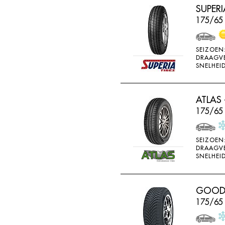
SUPERI
HORIZON
175/65 
IMPERIAL
INFINITY
SEIZOEN
INTERSTATE
DRAAGV
SNELHEID
JINYU
JOYROAD
ATLAS 
K107
175/65 
K110
K115
SEIZOEN
DRAAGV
K117
SNELHEID
K117A
K120
GOODRI
K415
175/65
K425