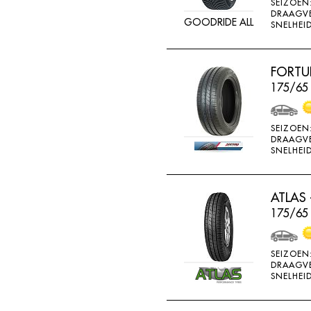
SEIZOEN
GOOD RIDE
DRAAGV
GOODRIDE ALL
SNELHEID
GOODRICH
GOODRIDE
FORTU
GOODYEAR
175/65
GOWIND
GREMAX
SEIZOEN
DRAAGV
GRIPMAX
SNELHEID
GT RADIAL
H730
ATLAS 
H740
175/65
HAIDA
SEIZOEN
HANKOOK
DRAAGV
SNELHEID
HERO
HIFLY