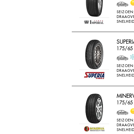
WEARWELL
SEIZOEN
WESTLAKE
DRAAGV
SNELHEID
WINDA
X-ICE
SUPERI
YARTU
175/65
YOKOHAMA
SEIZOEN
DRAAGV
SNELHEID
MINERV
175/65
SEIZOEN
DRAAGV
SNELHEID