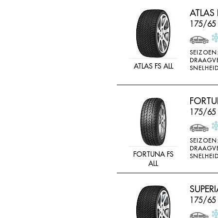
LINGLONG
ATLAS 
LOADSTAR
175/65
MABOR
SEIZOEN
MALOYA
DRAAGV
ATLAS FS ALL
SNELHEID
MARANGONI
MARSHAL
FORTUN
MASTERSTEEL
175/65
MATADOR
MAXTREK
SEIZOEN
MAXXIS
DRAAGV
FORTUNA FS
SNELHEID
MAYRUN
ALL
METEOR
SUPERI
MICHELIN
175/65
MINERVA