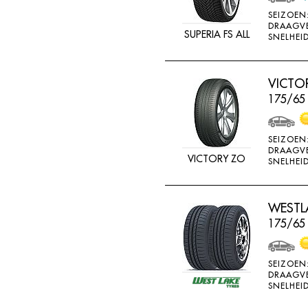
MV CAMION
SEIZOEN
DRAAGV
NANKANG
SUPERIA FS ALL
SNELHEID
NEXEN
NOKIAN
VICTO
175/65
NOKIAN ALLSEASO
NOVIO TIRE
SEIZOEN
OVATION
DRAAGV
VICTORY ZO
SNELHEID
PERMANENT
PIRELLI
WESTLA
PNEUMANT
175/65
POINTS
RA081
SEIZOEN
RA18
DRAAGV
SNELHEID
RA33