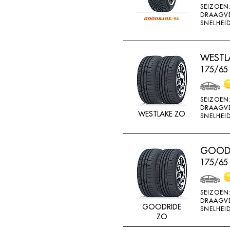
SEIZOEN
K715
DRAAGV
SNELHEID
KENDA
KINFOREST
WESTLA
KINGS TIRE
175/65
KINGS TYRE
KINGSTAR
SEIZOEN
KINGSTIRE
DRAAGV
WESTLAKE ZO
SNELHEID
KINGSTYRE
KLEBER
GOODR
KORMORAN
175/65
KUMHO
LANDSAIL
SEIZOEN
DRAAGV
LASSA
GOODRIDE
SNELHEID
ZO
LING LONG