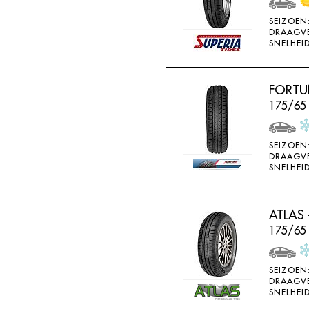
SONAR
SEIZOEN
SONNY
DRAAGV
SNELHEID
SPORTIVA
STARFIRE
FORTU
STARPERFORMER
175/65
SUNITRAC
SUNNY
SEIZOEN
DRAAGV
SUNTEK
SNELHEID
SUPERIA
SYRON
ATLAS 
175/65
TAIFA
TAURUS
SEIZOEN
TEAMSTAR
DRAAGV
SNELHEID
THREE A