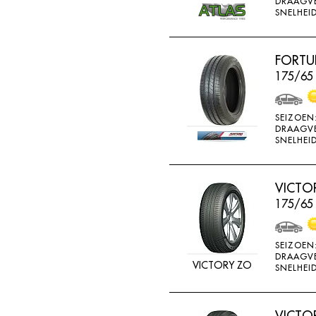
DRAAGV
ATTURO
SNELHEID
AUTOGREEN
AUTOGRIP
FORTU
175/65
AUTOGUARD
AVON
SEIZOEN
BARUM
DRAAGV
SNELHEID
BARUM W
BCT
VICTO
BELSHINA
175/65
BF GOODRICH
BFGOODRICH
SEIZOEN
DRAAGV
BKT
VICTORY ZO
SNELHEID
BOTO
BRIDGESTON
VICTO