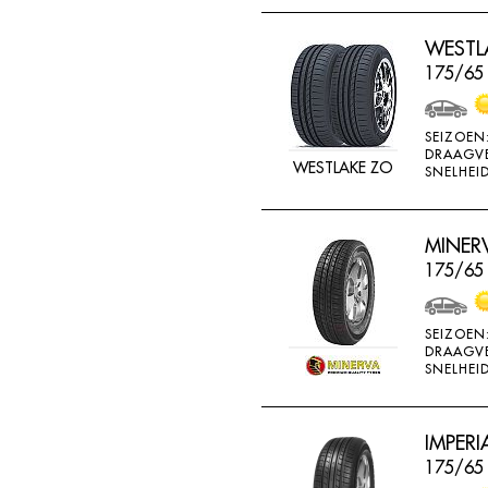
THREEA
WESTLA
TIGAR
175/65
TORQUE
TOYO
SEIZOEN
DRAAGV
TRACMAX
WESTLAKE ZO
SNELHEID
TRISTAR
TYFOON
MINERV
UNIGLORY
175/65 
UNIROYAL
VEE-RUBBER
SEIZOEN
DRAAGV
VIKING
SNELHEID
VREDESTEIN
W442
IMPERI
175/65
WANLI