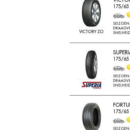
BRIDGESTONE
175/65
BRIWAY
CEAT
SEIZOEN
DRAAGV
VICTORY ZO
CHAMP
SNELHEID
CHAOYANG
CHENG SHIN
SUPERI
175/65
CHENGSHIN
COMPASS
SEIZOEN
CONTINENTAL
DRAAGV
SNELHEID
COOPER
DEBICA
FORTU
DIVERSEN
175/65 
DONGFENG
DOUBLE COIN
SEIZOEN