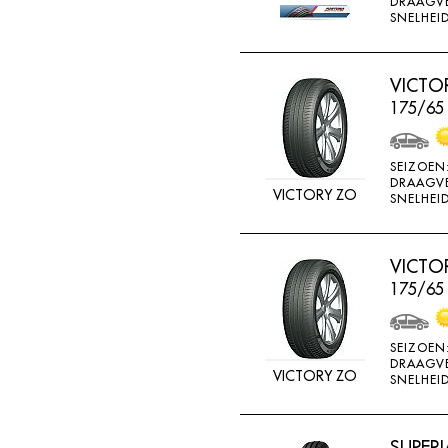
DRAAGV
ATTURO
SNELHEID
AUTOGREEN
AUTOGRIP
VICTO
175/65
AUTOGUARD
AVON
SEIZOEN
BARUM
DRAAGV
VICTORY ZO
SNELHEID
BARUM W
BCT
VICTO
BELSHINA
175/65
BF GOODRICH
BFGOODRICH
SEIZOEN
DRAAGV
BKT
VICTORY ZO
SNELHEID
BOTO
BRIDGESTON
SUPERI