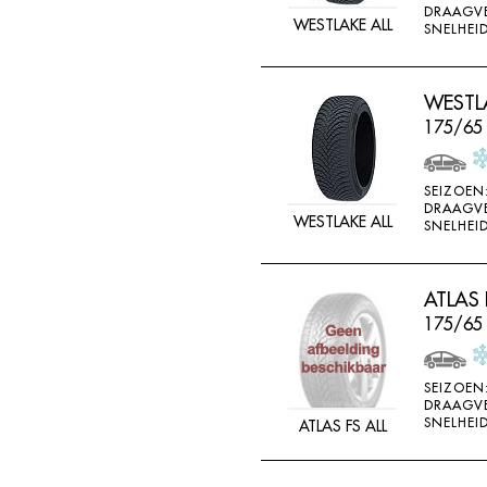
DRAAGV
DOUBLE STAR
WESTLAKE ALL
SNELHEID
DOUBLESTAR
DUNLOP
WESTLA
DURO
175/65
DURUN
EFFIPLUS
SEIZOEN
DRAAGV
WESTLAKE ALL
EP
SNELHEID
ESA TECAR
ESATECAR
ATLAS 
175/65
EVERGREEN
EVERMAX
SEIZOEN
FALKEN
DRAAGV
SNELHEID
ATLAS FS ALL
FARROAD
FATE