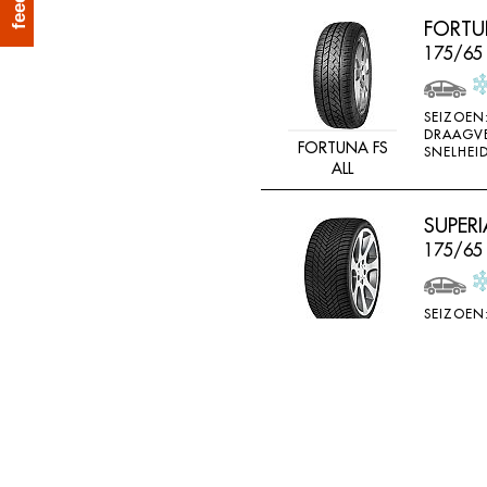
LINGLONG
FORTUN
LOADSTAR
175/65
MABOR
SEIZOEN
MALOYA
DRAAGV
FORTUNA FS
SNELHEID
MARANGONI
ALL
MARSHAL
SUPERI
MASTERSTEEL
175/65
MATADOR
MAXTREK
SEIZOEN
MAXXIS
DRAAGV
SUPERIA FS ALL
SNELHEID
MAYRUN
METEOR
VICTO
MICHELIN
175/65
MINERVA