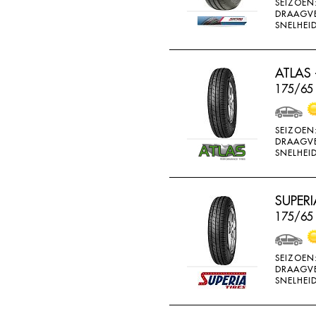
SEIZOEN
GOOD RIDE
DRAAGV
SNELHEID
GOODRICH
GOODRIDE
ATLAS 
GOODYEAR
175/65
GOWIND
GREMAX
SEIZOEN
DRAAGV
GRIPMAX
SNELHEID
GT RADIAL
H730
SUPERI
H740
175/65 
HAIDA
SEIZOEN
HANKOOK
DRAAGV
SNELHEID
HERO
HIFLY