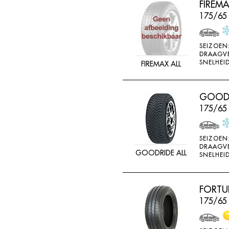
FIREM
FEDERAL
175/65
FELGEN
FIREMAX
SEIZOEN
DRAAGV
FIRESTONE
SNELHEID
FIREMAX ALL
FORCEUM
FORMULA
GOODRI
FORTUNA
175/65
FULDA
FULLRUN
SEIZOEN
DRAAGV
GOODRIDE ALL
GENERAL
SNELHEID
GERUTTI
GISLAVED
FORTU
175/65
GOFORM
GOLDWAY