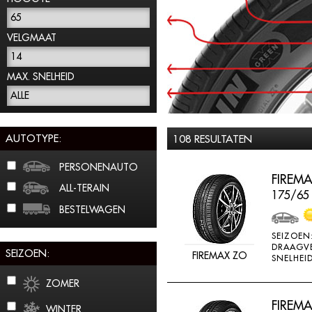
65
VELGMAAT
14
MAX. SNELHEID
ALLE
AUTOTYPE:
108 RESULTATEN
PERSONENAUTO
FIREMA
ALL-TERAIN
175/65
BESTELWAGEN
SEIZOEN
DRAAGV
SEIZOEN:
FIREMAX ZO
SNELHEID
ZOMER
FIREMA
WINTER