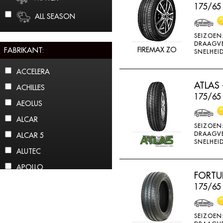
175/65
ALL SEASON
SEIZOEN
DRAAGV
FABRIKANT:
FIREMAX ZO
SNELHEID
ACCELERA
ATLAS 
ACHILLES
175/65 
AEOLUS
ALCAR
SEIZOEN
DRAAGV
ALCAR 5
SNELHEID
ALUTEC
APOLLO
FORTU
ARCTIC CLAW
175/65
ARROWSPEED
ATLAS
SEIZOEN