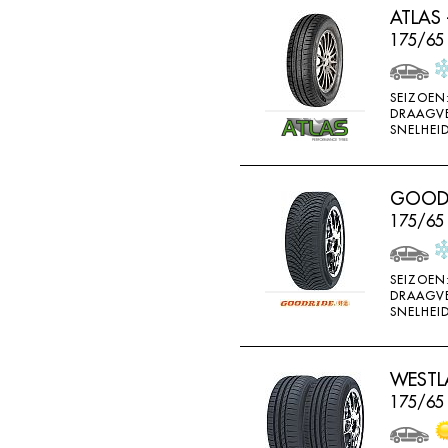
ATLAS 
HORIZON
175/65 
IMPERIAL
INFINITY
SEIZOEN
INTERSTATE
DRAAGV
SNELHEID
JINYU
JOYROAD
GOODRI
K107
175/65
K110
K115
SEIZOEN
DRAAGV
K117
SNELHEID
K117A
K120
WESTLA
K415
175/65
K425