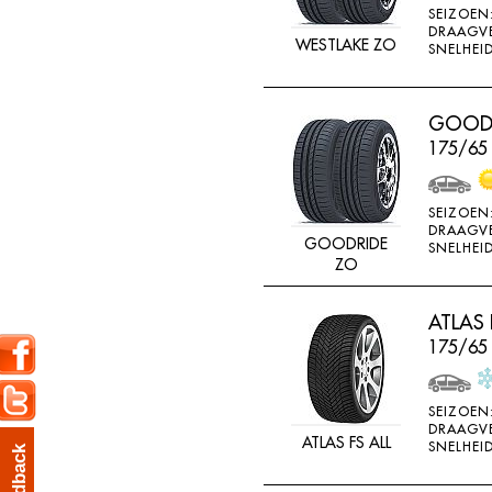
SEIZOEN
K715
DRAAGV
WESTLAKE ZO
SNELHEID
KENDA
KINFOREST
GOODR
KINGS TIRE
175/65
KINGS TYRE
KINGSTAR
SEIZOEN
KINGSTIRE
DRAAGV
GOODRIDE
SNELHEID
KINGSTYRE
ZO
KLEBER
ATLAS 
KORMORAN
175/65
KUMHO
LANDSAIL
SEIZOEN
DRAAGV
LASSA
ATLAS FS ALL
SNELHEID
feedback
LING LONG