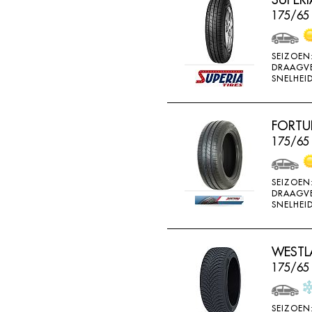
BRIDGESTONE
175/65
BRIWAY
CEAT
SEIZOEN
DRAAGV
CHAMP
SNELHEID
CHAOYANG
CHENG SHIN
FORTU
175/65 
CHENGSHIN
COMPASS
SEIZOEN
CONTINENTAL
DRAAGV
SNELHEID
COOPER
DEBICA
WESTLA
DIVERSEN
175/65
DONGFENG
DOUBLE COIN
SEIZOEN