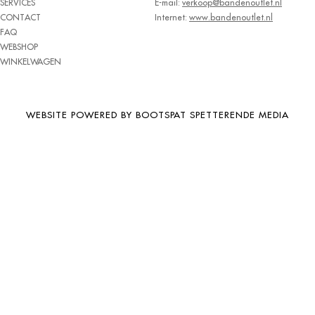
SERVICES
E-mail:
verkoop@bandenoutlet.nl
BRIDGESTONE
CONTACT
Internet:
www.bandenoutlet.nl
FAQ
BRIWAY
WEBSHOP
CEAT
WINKELWAGEN
CHAMP
CHAOYANG
WEBSITE POWERED BY BOOTSPAT SPETTERENDE MEDIA
CHENG SHIN
CHENGSHIN
COMPASS
CONTINENTAL
COOPER
DEBICA
DIVERSEN
DONGFENG
DOUBLE COIN