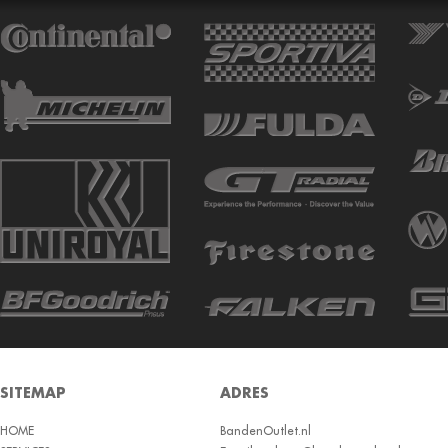
ATTURO
AUTOGREEN
AUTOGRIP
AUTOGUARD
AVON
BARUM
BARUM W
BCT
BELSHINA
BF GOODRICH
BFGOODRICH
BKT
SITEMAP
ADRES
BOTO
HOME
BRIDGESTON
BandenOutlet.nl