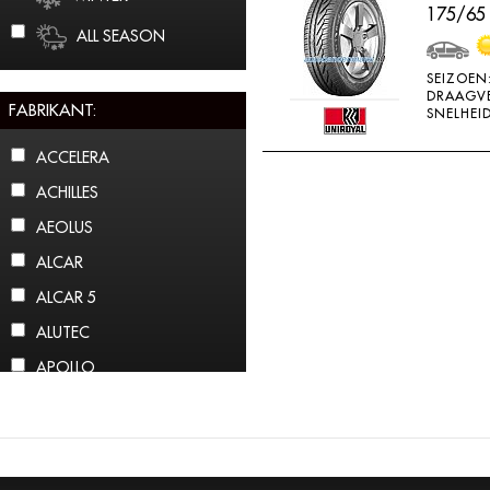
175/65
ALL SEASON
SEIZOEN
DRAAGV
FABRIKANT:
SNELHEID
ACCELERA
ACHILLES
AEOLUS
ALCAR
ALCAR 5
ALUTEC
APOLLO
ARCTIC CLAW
ARROWSPEED
ATLAS