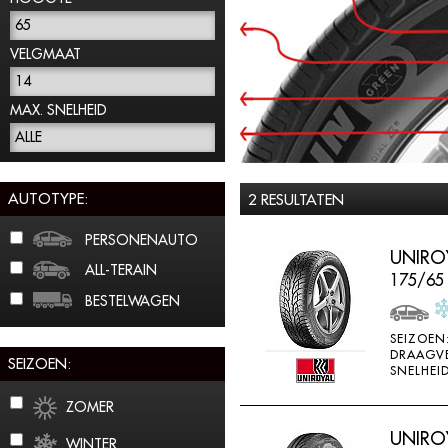
65
VELGMAAT
14
MAX. SNELHEID
ALLE
AUTOTYPE:
2 RESULTATEN
PERSONENAUTO
UNIROY
ALL-TERAIN
175/65
BESTELWAGEN
SEIZOEN
DRAAGV
SEIZOEN:
SNELHEID
ZOMER
UNIROY
WINTER